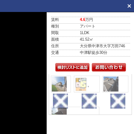
賃料
4.6
万円
種別
アパート
間取
1LDK
面積
41.52㎡
住所
大分県中津市大字万田746
交通
中津駅
徒歩30分
外観
間取り
駐車場
その他共用部分