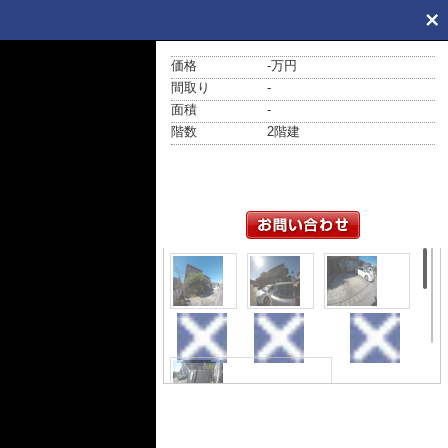
価格
-万円
間取り
-
面積
-
階数
2階建
外観
外観
駐車場
その他共用部分