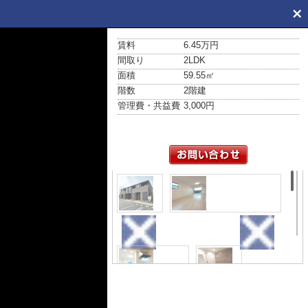
賃料
6.45万円
間取り
2LDK
面積
59.55㎡
階数
2階建
管理費・共益費
3,000円
外観
居間・リビング
キッチン
浴室