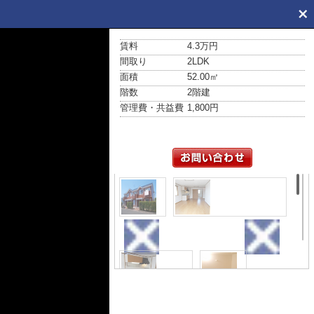
賃料
4.3万円
間取り
2LDK
面積
52.00㎡
階数
2階建
管理費・共益費
1,800円
外観
居間・リビング
キッチン
浴室