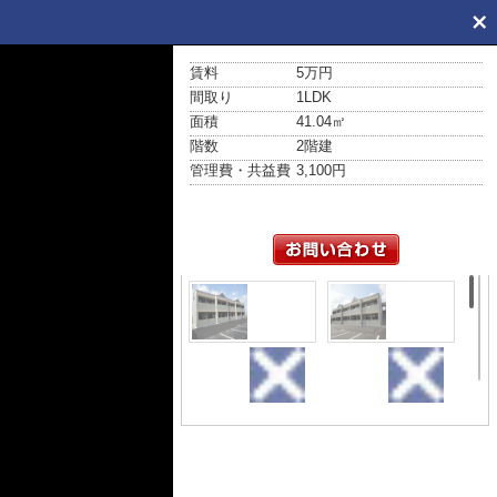
賃料
5万円
間取り
1LDK
面積
41.04㎡
階数
2階建
管理費・共益費
3,100円
外観
外観
外観写
外観写
真
真
（昼）
（昼）