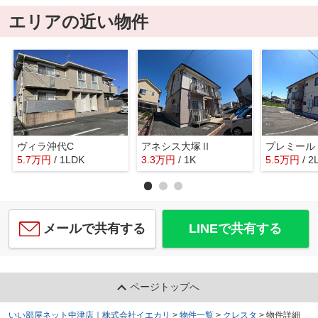
エリアの近い物件
ヴィラ沖代C
アネシス大塚Ⅱ
プレミール
5.7
万
円
/ 1LDK
3.3
万
円
/ 1K
5.5
万
円
/ 2
メールで共有する
LINEで共有する
ページトップへ
いい部屋ネット中津店｜株式会社イエカリ
>
物件一覧
>
クレスタ
>
物件詳細