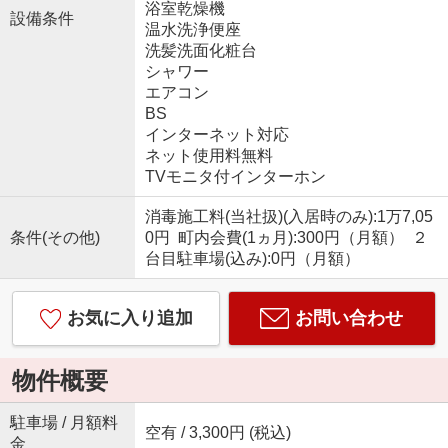
浴室乾燥機
設備条件
温水洗浄便座
洗髪洗面化粧台
シャワー
エアコン
BS
インターネット対応
ネット使用料無料
TVモニタ付インターホン
消毒施工料(当社扱)(入居時のみ):1万7,05
条件(その他)
0円 町内会費(1ヵ月):300円（月額） ２
台目駐車場(込み):0円（月額）
お気に入り追加
お問い合わせ
物件概要
駐車場 / 月額料
空有 / 3,300円 (税込)
金