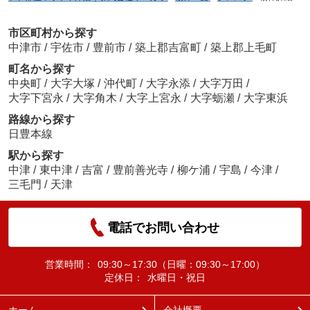
市区町村から探す
中津市
/
宇佐市
/
豊前市
/
築上郡吉富町
/
築上郡上毛町
町名から探す
中央町
/
大字大塚
/
沖代町
/
大字永添
/
大字万田
/
大字下宮永
/
大字角木
/
大字上宮永
/
大字蛎瀬
/
大字東浜
路線から探す
日豊本線
駅から探す
中津
/
東中津
/
吉富
/
豊前善光寺
/
柳ケ浦
/
宇島
/
今津
/
三毛門
/
天津
電話でお問い合わせ
営業時間：
09:30～17:30（日曜：09:30～17:00）
定休日：
水曜日・祝日