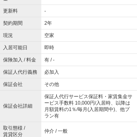
更新料
-
契約期間
2年
現況
空家
入居可能日
即時
保険加入 / 料金
有 / -
保証人代行義務
必加入
保証会社
その他
保証人代行サービス保証料・家賃集金サ
ービス手数料 10,000円/入居時、以降は
保証会社詳細
月額賃料の1％/毎月(入居期間中)、他プ
ラン有
取引態様 /
仲介 / 一般
賃貸区分