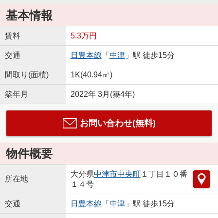
基本情報
賃料
5.3万円
交通
日豊本線
「
中津
」駅 徒歩15分
間取り(面積)
1K(40.94㎡)
築年月
2022年 3月(築4年)
お問い合わせ(無料)
物件概要
大分県
中津市
中央町
１丁目１０番
所在地
１４号
交通
日豊本線
「
中津
」駅 徒歩15分