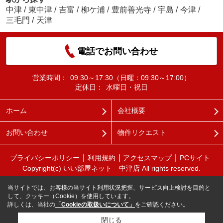
中津
/
東中津
/
吉富
/
柳ケ浦
/
豊前善光寺
/
宇島
/
今津
/
三毛門
/
天津
電話でお問い合わせ
営業時間：
09:30～17:30（日曜：09:30～17:00）
定休日：
水曜日・祝日
ホーム
会社概要
お問い合わせ
物件リクエスト
プライバシーポリシー
利用規約
アクセスマップ
PCサイト
Copyright(c) いい部屋ネット 中津店 All rights reserved.
当サイトでは、お客様の当サイト利用状況把握、サービス向上検討を目的と
して、クッキー（Cookie）を使用しています。
詳しくは、当社の
「Cookieの取扱いについて」
をご確認ください。
閉じる