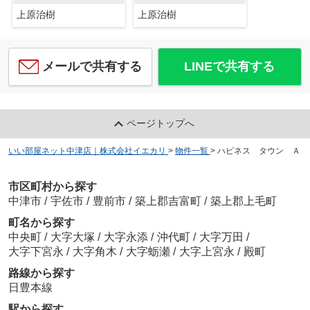
上原治樹
上原治樹
メールで共有する
LINEで共有する
ページトップへ
いい部屋ネット中津店｜株式会社イエカリ
>
物件一覧
>
ハピネス タウン Ａ
市区町村から探す
中津市
/
宇佐市
/
豊前市
/
築上郡吉富町
/
築上郡上毛町
町名から探す
中央町
/
大字大塚
/
大字永添
/
沖代町
/
大字万田
/
大字下宮永
/
大字角木
/
大字蛎瀬
/
大字上宮永
/
殿町
路線から探す
日豊本線
駅から探す