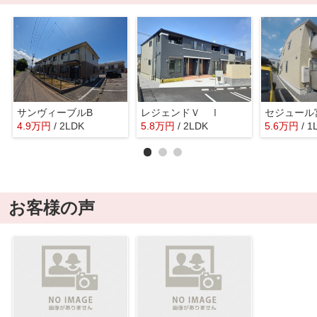
サンヴィーブルB
レジェンドＶ Ⅰ
セジュール
4.9
万
円
/ 2LDK
5.8
万
円
/ 2LDK
5.6
万
円
/ 1
お客様の声