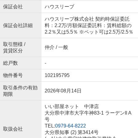
保証会社
ハウスリーブ
ハウスリーブ株式会社 契約時保証委託
保証会社詳細
料：2.2万/月額保証委託料：賃料総額の
2.2％又は5.5％ ※ペット可は2.5万/2.5％
取引態様 /
仲介 / 一般
賃貸区分
総戸数
-
物件番号
102195795
取引条件の有効
2026年08月14日
期限
いい部屋ネット 中津店
大分県中津市大字牛神83-1 ラーデンII A
号
TEL:
0979-64-8222
取扱会社
大分県知事 (2) 第3414号