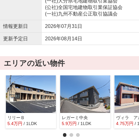
(一社)大分県宅地建物取引業協会
(公社)全国宅地建物取引業保証協会
(一社)九州不動産公正取引協議会
情報更新日
2026年07月31日
更新予定日
2026年08月14日
エリアの近い物件
リリーＢ
レガーミ中央
5.4
万
円
/ 1LDK
5.9
万
円
/ 1LDK
4.75
万
円
/