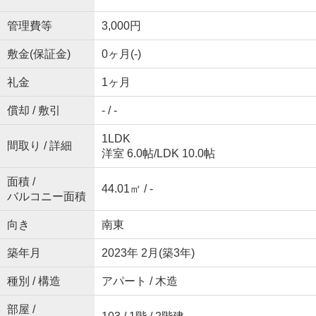
管理費等
3,000円
敷金(保証金)
0ヶ月(-)
礼金
1ヶ月
償却 / 敷引
- / -
1LDK
間取り / 詳細
洋室 6.0帖
/
LDK 10.0帖
面積 /
44.01㎡ / -
バルコニー面積
向き
南東
築年月
2023年 2月(築3年)
種別 / 構造
アパート / 木造
部屋 /