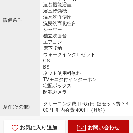
追焚機能浴室
浴室乾燥機
温水洗浄便座
設備条件
洗髪洗面化粧台
シャワー
独立洗面台
エアコン
床下収納
ウォークインクロゼット
CS
BS
ネット使用料無料
TVモニタ付インターホン
宅配ボックス
防犯カメラ
クリーニング費用:6万円 鍵セット費:3,3
条件(その他)
00円 町内会費:400円（月額）
お気に入り追加
お問い合わせ