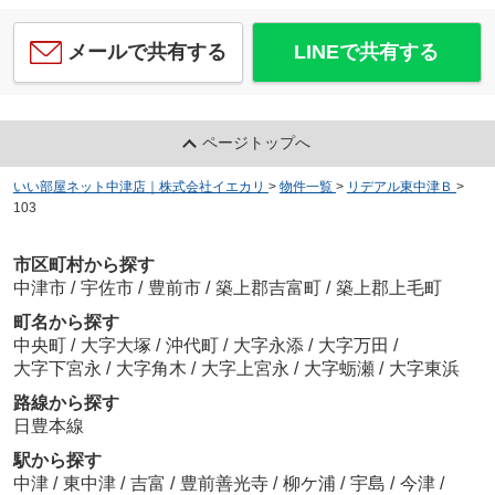
メールで共有する
LINEで共有する
ページトップへ
いい部屋ネット中津店｜株式会社イエカリ
>
物件一覧
>
リデアル東中津Ｂ
>
103
市区町村から探す
中津市
/
宇佐市
/
豊前市
/
築上郡吉富町
/
築上郡上毛町
町名から探す
中央町
/
大字大塚
/
沖代町
/
大字永添
/
大字万田
/
大字下宮永
/
大字角木
/
大字上宮永
/
大字蛎瀬
/
大字東浜
路線から探す
日豊本線
駅から探す
中津
/
東中津
/
吉富
/
豊前善光寺
/
柳ケ浦
/
宇島
/
今津
/