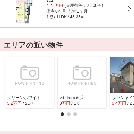
101
4.75万円
(管理費等：2,300円)
0ヶ月
1ヶ月
敷金
礼金
1階
48.35㎡
1LDK
エリアの近い物件
グリーンホワイト
Vitntage東浜
サンシャイ
3.2
万
円
/ 2DK
3
万
円
/ 1K
6.4
万
円
/ 2