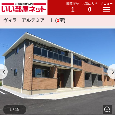
閲覧履歴
お気に入り
メニュー
1
0
ヴィラ アルテミア Ⅰ (
2
室)
1 / 19