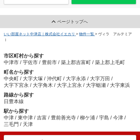
ページトップへ
いい部屋ネット中津店｜株式会社イエカリ
>
物件一覧
>
ヴィラ アルテミア
Ⅰ
市区町村から探す
中津市
/
宇佐市
/
豊前市
/
築上郡吉富町
/
築上郡上毛町
町名から探す
中央町
/
大字大塚
/
沖代町
/
大字永添
/
大字万田
/
大字下宮永
/
大字角木
/
大字上宮永
/
大字蛎瀬
/
大字東浜
路線から探す
日豊本線
駅から探す
中津
/
東中津
/
吉富
/
豊前善光寺
/
柳ケ浦
/
宇島
/
今津
/
三毛門
/
天津