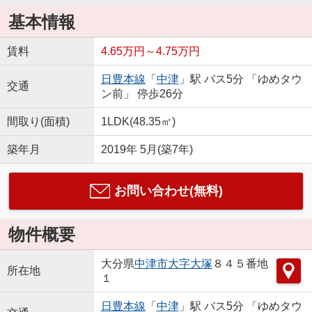
基本情報
賃料
4.65万円～4.75万円
日豊本線
「
中津
」駅 バス5分 「ゆめタウ
交通
ン前」 停歩26分
間取り(面積)
1LDK(48.35㎡)
築年月
2019年 5月(築7年)
お問い合わせ(無料)
物件概要
大分県
中津市
大字大塚
８４５番地
所在地
１
日豊本線
「
中津
」駅 バス5分 「ゆめタウ