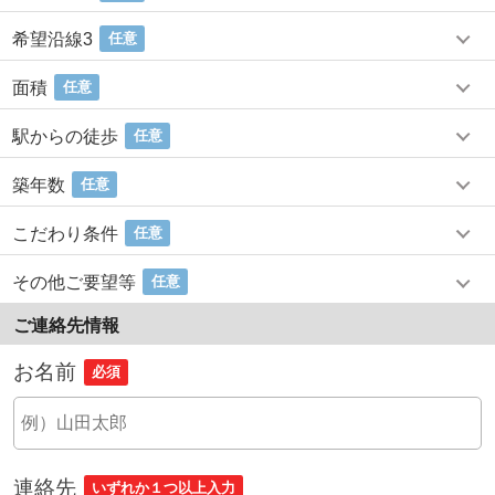
希望沿線3
任意
面積
任意
駅からの徒歩
任意
築年数
任意
こだわり条件
任意
その他ご要望等
任意
ご連絡先情報
お名前
必須
連絡先
いずれか１つ以上入力