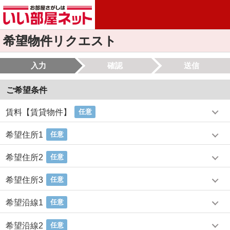
希望物件リクエスト
入力
確認
送信
ご希望条件
賃料【賃貸物件】
任意
希望住所1
任意
希望住所2
任意
希望住所3
任意
希望沿線1
任意
希望沿線2
任意