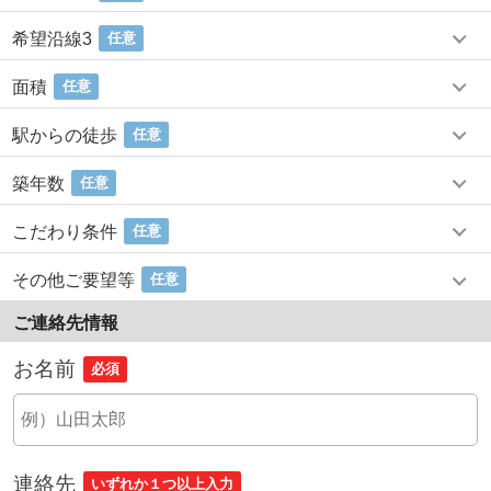
希望沿線3
任意
面積
任意
駅からの徒歩
任意
築年数
任意
こだわり条件
任意
その他ご要望等
任意
ご連絡先情報
お名前
必須
連絡先
いずれか１つ以上入力