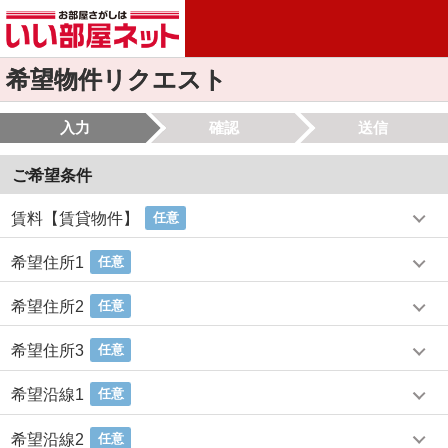
希望物件リクエスト
入力
確認
送信
ご希望条件
賃料【賃貸物件】
任意
希望住所1
任意
希望住所2
任意
希望住所3
任意
希望沿線1
任意
希望沿線2
任意