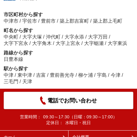
市区町村から探す
中津市
/
宇佐市
/
豊前市
/
築上郡吉富町
/
築上郡上毛町
町名から探す
中央町
/
大字大塚
/
沖代町
/
大字永添
/
大字万田
/
大字下宮永
/
大字角木
/
大字上宮永
/
大字蛎瀬
/
大字東浜
路線から探す
日豊本線
駅から探す
中津
/
東中津
/
吉富
/
豊前善光寺
/
柳ケ浦
/
宇島
/
今津
/
三毛門
/
天津
電話でお問い合わせ
営業時間：
09:30～17:30（日曜：09:30～17:00）
定休日：
水曜日・祝日