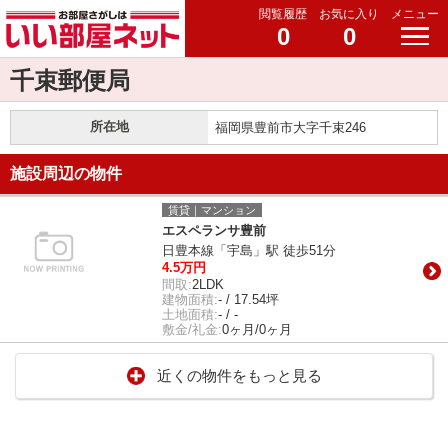
閲覧履歴
お気に入り
メニュー
0
0
千束郵便局
所在地
福岡県豊前市大字千束246
施設周辺の物件
賃貸｜マンション
エスペランサ豊前
日豊本線「宇島」駅 徒歩51分
4.5万円
間取:
2LDK
建物面積:
- / 17.54坪
土地面積:
- / -
敷金/礼金:
0ヶ月/0ヶ月
近くの物件をもっと見る