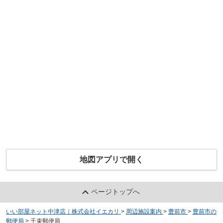
地図アプリで開く
ページトップへ
いい部屋ネット中津店｜株式会社イエカリ
>
周辺施設案内
>
豊前市
>
豊前市の
郵便局
>
千束郵便局