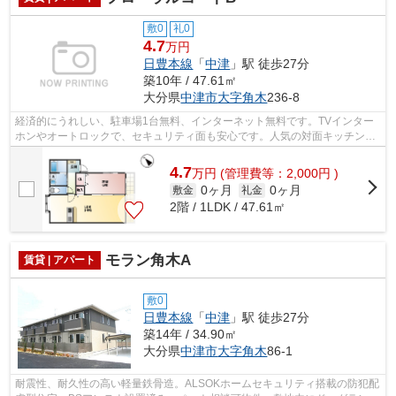
敷0
礼0
4.7
万円
日豊本線
「
中津
」駅 徒歩27分
築10年 / 47.61㎡
大分県
中津市
大字角木
236-8
経済的にうれしい、駐車場1台無料、インターネット無料です。TVインター
ホンやオートロックで、セキュリティ面も安心です。人気の対面キッチン
に、浴室乾燥機や追い焚き機能など、充実...
4.7
万
円
(管理費等：2,000円 )
0ヶ月
0ヶ月
敷金
礼金
2階 / 1LDK / 47.61㎡
モラン角木A
賃貸 | アパート
敷0
日豊本線
「
中津
」駅 徒歩27分
築14年 / 34.90㎡
大分県
中津市
大字角木
86-1
耐震性、耐久性の高い軽量鉄骨造。ALSOKホームセキュリティ搭載の防犯配