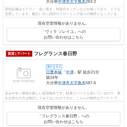
大分県
中津市
大字角木
263-2
室内設備はエアコン・追い焚き・対面式キッチンなどが揃っており、とても
充実しています。幅広い方に好評のフローリング張りの物件となっていま
す。バストイレ別なので浴室のスペース...
現在空室情報がありません。
「ヴィラ ソレイユ」への
お問い合わせはこちら
フレグランス春日野
賃貸 | アパート
敷0
礼0
日豊本線
「
中津
」駅 徒歩21分
築24年
大分県
中津市
大字角木
587-6
住みやすい環境が嬉しい賃貸物件です。駐車スペースも空いているので、車
をお持ちの方は検討してみてはいかがですか。こちらの物件はアパートで
す。エアコン付きなので暑い日も寒い日...
現在空室情報がありません。
「フレグランス春日野」への
お問い合わせはこちら