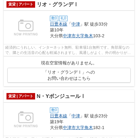
リオ・グランデⅠ
賃貸 | アパート
敷0
礼0
日豊本線
「
中津
」駅 徒歩33分
築10年
大分県
中津市
大字角木
103-2
経済的にうれしい、インターネット無料、駐車場1台無料です。角部屋なの
で、隣との生活音の心配も軽減されますし、風通しがよく、外の明かりが入
り明るいお部屋です。アクセントクロス...
現在空室情報がありません。
「リオ・グランデⅠ」への
お問い合わせはこちら
N・YボンジュールⅠ
賃貸 | アパート
敷0
日豊本線
「
中津
」駅 徒歩23分
築19年
大分県
中津市
大字角木
182-1