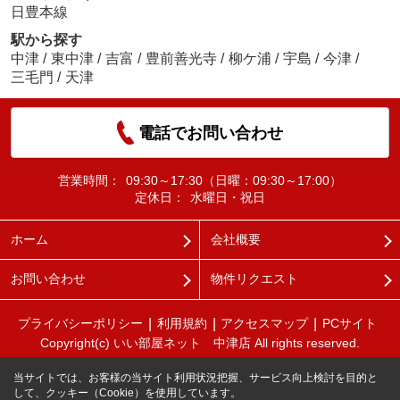
日豊本線
駅から探す
中津
/
東中津
/
吉富
/
豊前善光寺
/
柳ケ浦
/
宇島
/
今津
/
三毛門
/
天津
電話でお問い合わせ
営業時間：
09:30～17:30（日曜：09:30～17:00）
定休日：
水曜日・祝日
ホーム
会社概要
お問い合わせ
物件リクエスト
プライバシーポリシー
利用規約
アクセスマップ
PCサイト
Copyright(c) いい部屋ネット 中津店 All rights reserved.
当サイトでは、お客様の当サイト利用状況把握、サービス向上検討を目的と
して、クッキー（Cookie）を使用しています。