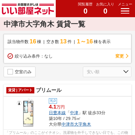
閲覧履歴
お気に入り
メニュー
0
0
中津市大字角木 賃貸一覧
16
13
1～16
該当物件数
棟
空き数
件
棟を表示
変更
絞り込み条件：
なし
空室のみ
プリムール
賃貸 | アパート
礼0
4.1
万円
日豊本線
「
中津
」駅 徒歩33分
築10年 / 29.75㎡
大分県
中津市
大字角木
「プリムール」のここがイチオシ。洗濯物を外干しできない日でも、この物