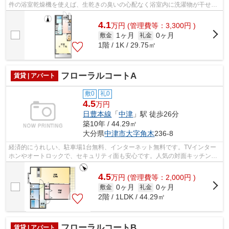
件の浴室乾燥機を使えば、生乾きの臭いの心配なく浴室内に洗濯物が干せま
す。ビジネスマンには必須の、インタ...
4.1
万
円
(管理費等：3,300円 )
1ヶ月
0ヶ月
敷金
礼金
1階 / 1K / 29.75㎡
フローラルコートA
賃貸 | アパート
敷0
礼0
4.5
万円
日豊本線
「
中津
」駅 徒歩26分
築10年 / 44.29㎡
大分県
中津市
大字角木
236-8
経済的にうれしい、駐車場1台無料、インターネット無料です。TVインター
ホンやオートロックで、セキュリティ面も安心です。人気の対面キッチン
に、浴室乾燥機や追い焚き機能など、充実...
4.5
万
円
(管理費等：2,000円 )
0ヶ月
0ヶ月
敷金
礼金
2階 / 1LDK / 44.29㎡
フローラルコートB
賃貸 | アパート