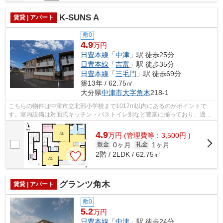
K-SUNS A
賃貸 | アパート
敷0
4.9
万円
日豊本線
「
中津
」駅 徒歩25分
日豊本線
「
吉富
」駅 徒歩35分
日豊本線
「
三毛門
」駅 徒歩69分
築13年 / 62.75㎡
大分県
中津市
大字角木
218-1
こちらの物件は中津市立北部小学校まで1017m以内にあるのがポイントで
す。室内設備は対面式キッチン・バストイレ別など豊富に揃っており、過ご
しやすいお部屋になっております。駐車場...
4.9
万
円
(管理費等：3,500円 )
0ヶ月
1ヶ月
敷金
礼金
2階 / 2LDK / 62.75㎡
グランツ角木
賃貸 | アパート
敷0
5.2
万円
日豊本線
「
中津
」駅 徒歩24分