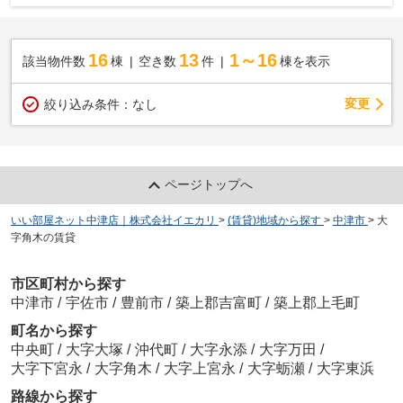
16
13
1～16
該当物件数
棟
空き数
件
棟を表示
変更
絞り込み条件：
なし
ページトップへ
いい部屋ネット中津店｜株式会社イエカリ
>
(賃貸)地域から探す
>
中津市
>
大
字角木の賃貸
市区町村から探す
中津市
/
宇佐市
/
豊前市
/
築上郡吉富町
/
築上郡上毛町
町名から探す
中央町
/
大字大塚
/
沖代町
/
大字永添
/
大字万田
/
大字下宮永
/
大字角木
/
大字上宮永
/
大字蛎瀬
/
大字東浜
路線から探す