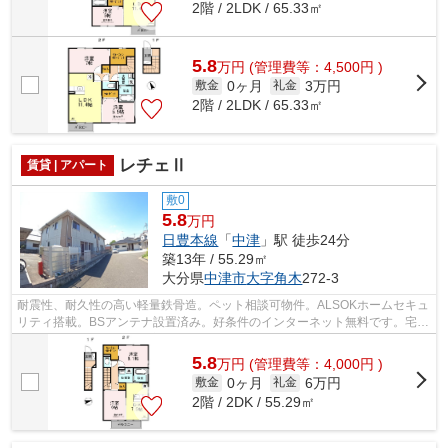
2階 / 2LDK / 65.33㎡
5.8
万
円
(管理費等：4,500円 )
0ヶ月
3万円
敷金
礼金
2階 / 2LDK / 65.33㎡
レチェⅡ
賃貸 | アパート
敷0
5.8
万円
日豊本線
「
中津
」駅 徒歩24分
築13年 / 55.29㎡
大分県
中津市
大字角木
272-3
耐震性、耐久性の高い軽量鉄骨造。ペット相談可物件。ALSOKホームセキュ
リティ搭載。BSアンテナ設置済み。好条件のインターネット無料です。宅配
ボックスがあります。大容量の収納がで...
5.8
万
円
(管理費等：4,000円 )
0ヶ月
6万円
敷金
礼金
2階 / 2DK / 55.29㎡