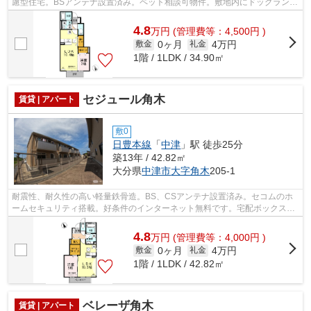
慮型住宅。BSアンテナ設置済み。ペット相談可物件。敷地内にドッグランが
あります。好条件のインターネット無料...
4.8
万
円
(管理費等：4,500円 )
0ヶ月
4万円
敷金
礼金
1階 / 1LDK / 34.90㎡
セジュール角木
賃貸 | アパート
敷0
日豊本線
「
中津
」駅 徒歩25分
築13年 / 42.82㎡
大分県
中津市
大字角木
205-1
耐震性、耐久性の高い軽量鉄骨造。BS、CSアンテナ設置済み。セコムのホ
ームセキュリティ搭載。好条件のインターネット無料です。宅配ボックスが
あります。人気の対面キッチンや、大容...
4.8
万
円
(管理費等：4,000円 )
0ヶ月
4万円
敷金
礼金
1階 / 1LDK / 42.82㎡
ベレーザ角木
賃貸 | アパート