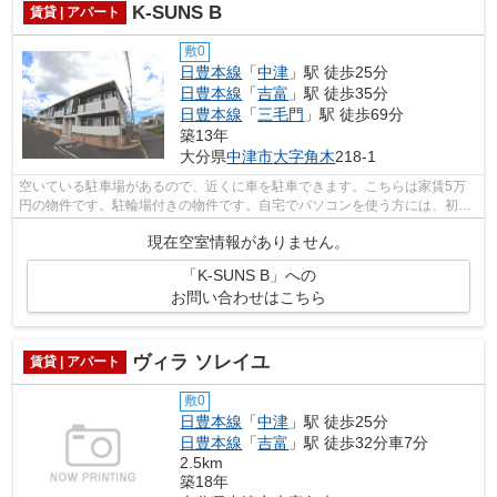
K-SUNS B
賃貸 | アパート
敷0
日豊本線
「
中津
」駅 徒歩25分
日豊本線
「
吉富
」駅 徒歩35分
日豊本線
「
三毛門
」駅 徒歩69分
築13年
大分県
中津市
大字角木
218-1
空いている駐車場があるので、近くに車を駐車できます。こちらは家賃5万
円の物件です。駐輪場付きの物件です。自宅でパソコンを使う方には、初め
からインターネットの設置されたお部屋...
現在空室情報がありません。
「K-SUNS B」への
お問い合わせはこちら
ヴィラ ソレイユ
賃貸 | アパート
敷0
日豊本線
「
中津
」駅 徒歩25分
日豊本線
「
吉富
」駅 徒歩32分車7分
2.5km
築18年