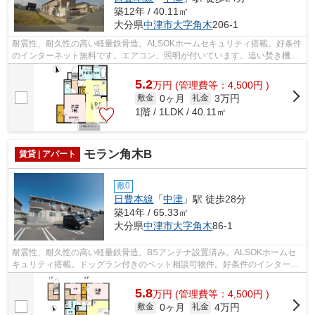
築12年 / 40.11㎡
大分県
中津市
大字角木
206-1
耐震性、耐久性の高い軽量鉄骨造。ALSOKホームセキュリティ搭載。好条件
のインターネット無料です。エアコン、照明が付いています。追い焚き機能
付きでいつでも温かく、広々とした一坪...
5.2
万
円
(管理費等：4,500円 )
0ヶ月
3万円
敷金
礼金
1階 / 1LDK / 40.11㎡
モラン角木B
賃貸 | アパート
敷0
日豊本線
「
中津
」駅 徒歩28分
築14年 / 65.33㎡
大分県
中津市
大字角木
86-1
耐震性、耐久性の高い軽量鉄骨造。BSアンテナ設置済み。ALSOKホームセ
キュリティ搭載。ドッグラン付きのペット相談可物件。好条件のインターネ
ット無料です。宅配ボックスがついていま...
5.8
万
円
(管理費等：4,500円 )
0ヶ月
4万円
敷金
礼金