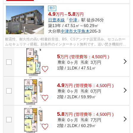
敷0
4.9
5.8
万円～
万円
日豊本線
「
中津
」駅 徒歩26分
築13年 / 47.51㎡～60.29㎡
大分県
中津市
大字角木
205-3
耐震性、耐久性の高い軽量鉄骨造。BS、CSアンテナ設置済み。セコムホー
ムセキュリティ搭載。好条件のインターネット無料です。追い焚き機能付き
なのでいつでも温かく、広々とした一坪...
5
万
円
(管理費等：4,500円 )
0ヶ月
3万円
敷金
礼金
1階 / 1LDK / 47.51㎡
4.9
万
円
(管理費等：4,500円 )
0ヶ月
0万円
敷金
礼金
2階 / 2LDK / 59.99㎡
5.8
万
円
(管理費等：4,500円 )
0ヶ月
7万円
敷金
礼金
2階 / 2LDK / 60.29㎡