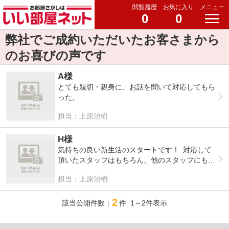
閲覧履歴
お気に入り
メニュー
0
0
弊社でご成約いただいたお客さまから
のお喜びの声です
A様
とても親切・親身に、お話を聞いて対応してもら
った。
担当：上原治樹
H様
気持ちの良い新生活のスタートです！ 対応して
頂いたスタッフはもちろん、他のスタッフにも気
を使って頂き気持ちよく契約することができまし
担当：上原治樹
た(^^♪ 初めてアパートを借りましたが水道、電
気、周辺環境の説明など分からない事がいっぱい
2
で初めは不安でしたが親身になって紹介して頂き
該当公開件数：
件 1～2件表示
満足しています。 部屋以外の情報も知ることが
でき私の要望通りの物件です。 入居してからも