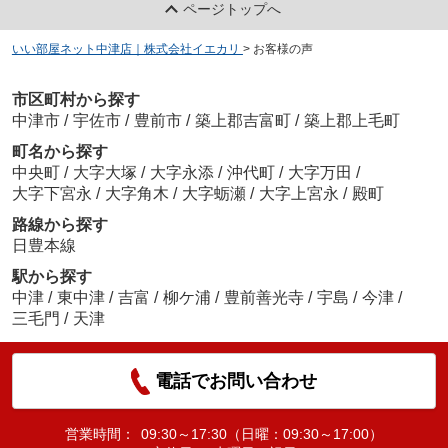
分からない事を聞くとわざわざ自宅まで来て説明
ページトップへ
してもらいました。
いい部屋ネット中津店｜株式会社イエカリ
>
お客様の声
市区町村から探す
中津市
/
宇佐市
/
豊前市
/
築上郡吉富町
/
築上郡上毛町
町名から探す
中央町
/
大字大塚
/
大字永添
/
沖代町
/
大字万田
/
大字下宮永
/
大字角木
/
大字蛎瀬
/
大字上宮永
/
殿町
路線から探す
日豊本線
駅から探す
中津
/
東中津
/
吉富
/
柳ケ浦
/
豊前善光寺
/
宇島
/
今津
/
三毛門
/
天津
電話でお問い合わせ
営業時間：
09:30～17:30（日曜：09:30～17:00）