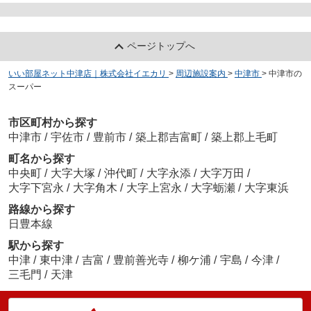
ページトップへ
いい部屋ネット中津店｜株式会社イエカリ
>
周辺施設案内
>
中津市
>
中津市の
スーパー
市区町村から探す
中津市
/
宇佐市
/
豊前市
/
築上郡吉富町
/
築上郡上毛町
町名から探す
中央町
/
大字大塚
/
沖代町
/
大字永添
/
大字万田
/
大字下宮永
/
大字角木
/
大字上宮永
/
大字蛎瀬
/
大字東浜
路線から探す
日豊本線
駅から探す
中津
/
東中津
/
吉富
/
豊前善光寺
/
柳ケ浦
/
宇島
/
今津
/
三毛門
/
天津