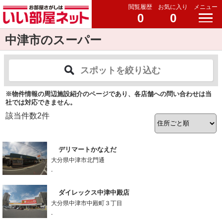
閲覧履歴
お気に入り
メニュー
0
0
中津市のスーパー
スポットを絞り込む
※物件情報の周辺施設紹介のページであり、各店舗への問い合わせは当
社では対応できません。
該当件数
2
件
デリマートかなえだ
大分県中津市北門通
-
ダイレックス中津中殿店
大分県中津市中殿町３丁目
-