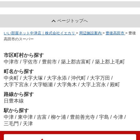
ページトップへ
いい部屋ネット中津店｜株式会社イエカリ
>
周辺施設案内
>
豊後高田市
>
豊後
高田市のスーパー
市区町村から探す
中津市
/
宇佐市
/
豊前市
/
築上郡吉富町
/
築上郡上毛町
町名から探す
中央町
/
大字大塚
/
大字永添
/
沖代町
/
大字万田
/
大字下宮永
/
大字蛎瀬
/
大字角木
/
大字上宮永
/
殿町
路線から探す
日豊本線
駅から探す
中津
/
東中津
/
吉富
/
柳ケ浦
/
豊前善光寺
/
宇島
/
今津
/
三毛門
/
天津