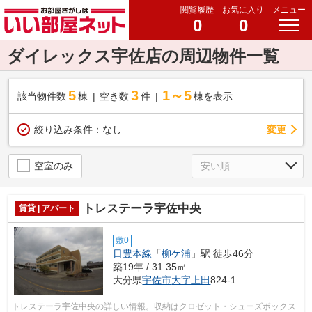
閲覧履歴
お気に入り
メニュー
0
0
ダイレックス宇佐店の周辺物件一覧
5
3
1～5
該当物件数
棟
空き数
件
棟を表示
変更
絞り込み条件：
なし
空室のみ
トレステーラ宇佐中央
賃貸 | アパート
敷0
日豊本線
「
柳ケ浦
」駅 徒歩46分
築19年 / 31.35㎡
大分県
宇佐市
大字上田
824-1
トレステーラ宇佐中央の詳しい情報。収納はクロゼット・シューズボックス