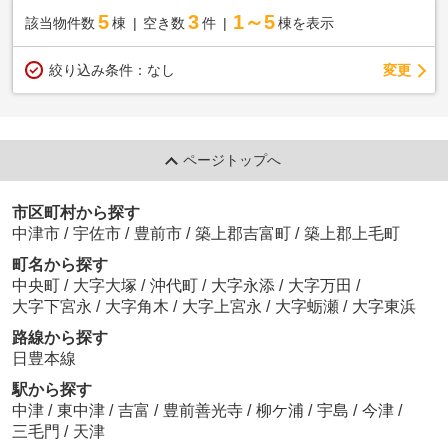
5
3
1～5
該当物件数
棟
空き数
件
棟を表示
変更
絞り込み条件：
なし
ページトップへ
市区町村から探す
中津市
/
宇佐市
/
豊前市
/
築上郡吉富町
/
築上郡上毛町
町名から探す
中央町
/
大字大塚
/
沖代町
/
大字永添
/
大字万田
/
大字下宮永
/
大字角木
/
大字上宮永
/
大字蛎瀬
/
大字東浜
路線から探す
日豊本線
駅から探す
中津
/
東中津
/
吉富
/
豊前善光寺
/
柳ケ浦
/
宇島
/
今津
/
三毛門
/
天津