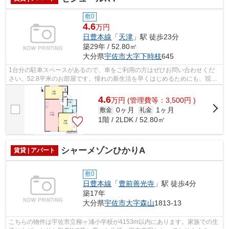
敷0
4.6
万円
日豊本線
「
天津
」駅 徒歩23分
築29年 / 52.80㎡
大分県
宇佐市
大字下時枝
645
1台分の駐車スペースがあるので、車をご利用の方はぜひお問い合わせくだ
さい。52.8平米のお部屋です。憧れの新生活を早くはじめるためにも、現在
空き部屋の物件はいかがでしょうか。家...
4.6
万
円
(管理費等：3,500円 )
0ヶ月
1ヶ月
敷金
礼金
1階 / 2LDK / 52.80㎡
シャーメゾンひかりA
賃貸 | アパート
敷0
日豊本線
「
豊前善光寺
」駅 徒歩4分
築17年
大分県
宇佐市
大字森山
1813-13
こちらの物件は宇佐市立柳ヶ浦小学校が4153m以内にあります。家族での生