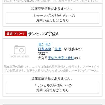
活にもぴったりな2LDKで落ち着いた生活。現在空家となっておりますの
で、お早めのご入居が可能となっております...
現在空室情報がありません。
「シャーメゾンひかりA」への
お問い合わせはこちら
サンヒルズ宇佐A
賃貸 | アパート
敷0
礼0
日豊本線
「
天津
」駅 徒歩32分
築22年
大分県
宇佐市
大字上時枝
380
現在空家の物件です。こちらは自走式駐車場付きの物件です。アパートタイ
プのお部屋です。お車をお持ちの方なら嬉しい条件。パーキングスペースに
空きあり。住まい探しでお困りの方は...
現在空室情報がありません。
「サンヒルズ宇佐A」への
お問い合わせはこちら