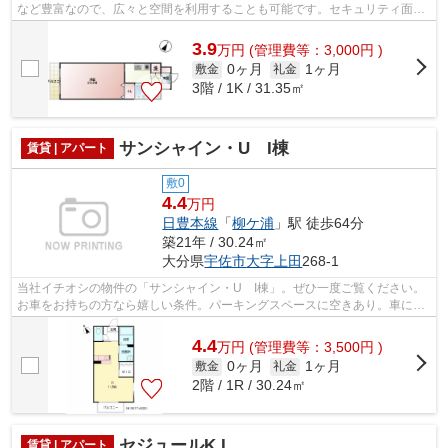
など豊富なので、広々と空間を利用することも可能です。セキュリティ面
は、TVインターホン・オートロックなど...
3.9
万
円
(管理費等：3,000円 )
0ヶ月
1ヶ月
敷金
礼金
3階 / 1K / 31.35㎡
サンシャイン・U I棟
賃貸 | アパート
敷0
4.4
万円
日豊本線
「
柳ケ浦
」駅 徒歩64分
築21年 / 30.24㎡
大分県
宇佐市
大字上田
268-1
当社イチオシの物件の「サンシャイン・U I棟」。ぜひ一度ご覧ください。
お車をお持ちの方なら嬉しい条件。パーキングスペースに空きあり。車にい
たずらされにくい、敷地内駐車場の空...
4.4
万
円
(管理費等：3,500円 )
0ヶ月
1ヶ月
敷金
礼金
2階 / 1R / 30.24㎡
セジュールK I
賃貸 | アパート