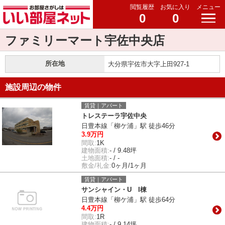
閲覧履歴
お気に入り
メニュー
0
0
ファミリーマート宇佐中央店
所在地
大分県宇佐市大字上田927-1
施設周辺の物件
賃貸｜アパート
トレステーラ宇佐中央
日豊本線「柳ケ浦」駅 徒歩46分
3.9万円
間取:
1K
建物面積:
- / 9.48坪
土地面積:
- / -
敷金/礼金:
0ヶ月/1ヶ月
賃貸｜アパート
サンシャイン・U I棟
日豊本線「柳ケ浦」駅 徒歩64分
4.4万円
間取:
1R
建物面積:
- / 9.14坪