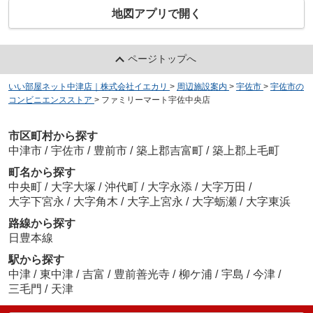
地図アプリで開く
ページトップへ
いい部屋ネット中津店｜株式会社イエカリ
>
周辺施設案内
>
宇佐市
>
宇佐市の
コンビニエンスストア
>
ファミリーマート宇佐中央店
市区町村から探す
中津市
/
宇佐市
/
豊前市
/
築上郡吉富町
/
築上郡上毛町
町名から探す
中央町
/
大字大塚
/
沖代町
/
大字永添
/
大字万田
/
大字下宮永
/
大字角木
/
大字上宮永
/
大字蛎瀬
/
大字東浜
路線から探す
日豊本線
駅から探す
中津
/
東中津
/
吉富
/
豊前善光寺
/
柳ケ浦
/
宇島
/
今津
/
三毛門
/
天津