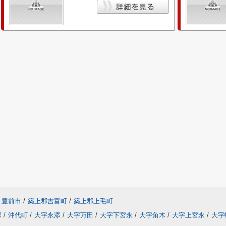
豊前市
/
築上郡吉富町
/
築上郡上毛町
塚
/
沖代町
/
大字永添
/
大字万田
/
大字下宮永
/
大字角木
/
大字上宮永
/
大字