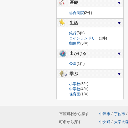
医療
総合病院
(2件)
生活
銀行
(3件)
コインランドリー
(1件)
郵便局
(3件)
出かける
公園
(1件)
学ぶ
小学校
(5件)
中学校
(4件)
保育園
(1件)
市区町村から探す
中津市
/
宇佐市
/
町名から探す
中央町
/
大字大