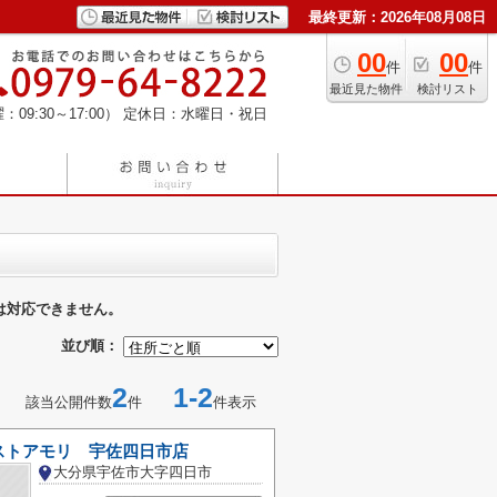
最終更新：2026年08月08日
00
00
件
件
最近見た物件
検討リスト
：09:30～17:00）
定休日：水曜日・祝日
は対応できません。
並び順：
2
1-2
該当公開件数
件
件表示
ストアモリ 宇佐四日市店
大分県宇佐市大字四日市