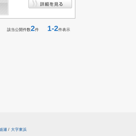
2
1-2
該当公開件数
件
件表示
蛎瀬
/
大字東浜