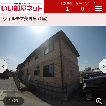
閲覧履歴
お気に入り
メニュー
1
0
ウィルモア美野里 (
1
室)
1 / 29