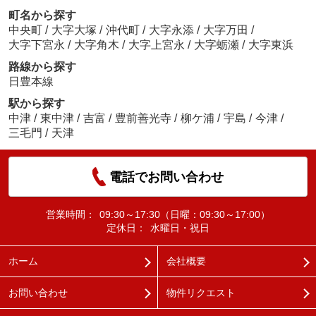
町名から探す
中央町
/
大字大塚
/
沖代町
/
大字永添
/
大字万田
/
大字下宮永
/
大字角木
/
大字上宮永
/
大字蛎瀬
/
大字東浜
路線から探す
日豊本線
駅から探す
中津
/
東中津
/
吉富
/
豊前善光寺
/
柳ケ浦
/
宇島
/
今津
/
三毛門
/
天津
電話でお問い合わせ
営業時間：
09:30～17:30（日曜：09:30～17:00）
定休日：
水曜日・祝日
ホーム
会社概要
お問い合わせ
物件リクエスト