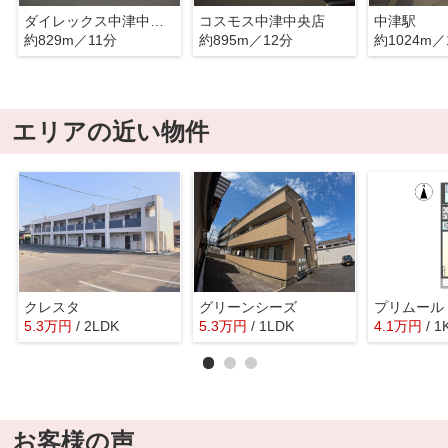
ダイレックス中津中殿店
コスモス中津中央店
中津駅
約829m／11分
約895m／12分
約1024m／
エリアの近い物件
クレスタ
グリーンシーズ
プリムール
5.3
万
円
/ 2LDK
5.3
万
円
/ 1LDK
4.1
万
円
/ 1
お客様の声