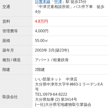
日豊本線
「
中津
」駅 徒歩15分
交通
「中津児童相談所前」バス停下車 徒歩
4分
賃料
4.8万円
管理費等
4,000円
面積
55.00㎡
築年月
2003年 3月(築23年)
種別 / 構造
アパート / 軽量鉄骨
階建
2階建
いい部屋ネット 中津店
大分県中津市大字牛神83-1 ラーデンII A
号
TEL:0979-64-8222
取扱会社
大分県知事 (2) 第3414号
(一社)大分県宅地建物取引業協会