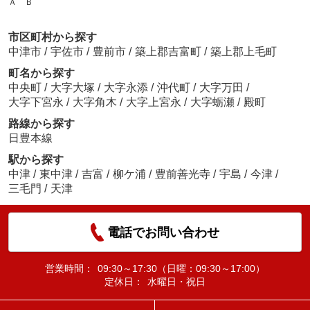
Ａ Ｂ
市区町村から探す
中津市
/
宇佐市
/
豊前市
/
築上郡吉富町
/
築上郡上毛町
町名から探す
中央町
/
大字大塚
/
大字永添
/
沖代町
/
大字万田
/
大字下宮永
/
大字角木
/
大字上宮永
/
大字蛎瀬
/
殿町
路線から探す
日豊本線
駅から探す
中津
/
東中津
/
吉富
/
柳ケ浦
/
豊前善光寺
/
宇島
/
今津
/
三毛門
/
天津
電話でお問い合わせ
営業時間：
09:30～17:30（日曜：09:30～17:00）
定休日：
水曜日・祝日