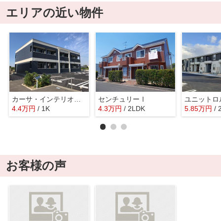
エリアの近い物件
カーサ・インテリオールⅢ
センチュリーⅠ
ユニットロ
4.4
万
円
/ 1K
4.3
万
円
/ 2LDK
5.85
万
円
/
お客様の声