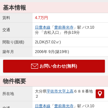
基本情報
賃料
4.7万円
日豊本線
「
豊前善光寺
」駅 バス10
交通
分 「吉松入口」 停歩19分
間取り(面積)
2LDK(57.02㎡)
築年月
2006年 9月(築19年)
お問い合わせ(無料)
物件概要
大分県
宇佐市
大字上高
６８８番地
所在地
２
日豊本線
「
豊前善光寺
」駅 バス10