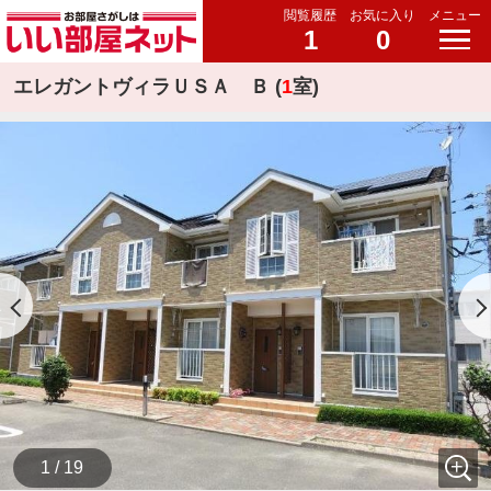
閲覧履歴
お気に入り
メニュー
1
0
エレガントヴィラＵＳＡ Ｂ (
1
室)
1 / 19