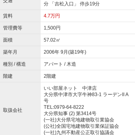
交通
分 「吉松入口」 停歩19分
賃料
4.7万円
管理費等
1,500円
面積
57.02㎡
築年月
2006年 9月(築19年)
種別 / 構造
アパート / 木造
階建
2階建
いい部屋ネット 中津店
大分県中津市大字牛神83-1 ラーデンII A
号
TEL:0979-64-8222
取扱会社
大分県知事 (2) 第3414号
(一社)大分県宅地建物取引業協会
(公社)全国宅地建物取引業保証協会
(一社)九州不動産公正取引協議会