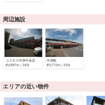
周辺施設
コスモス中津中央店
中津駅
約1897m／24分
約1772m／23分
エリアの近い物件