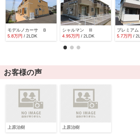
モデルノカーサ Ｂ
シャルマン Ⅲ
プレミアム
5.8
万
円
/ 2LDK
4.95
万
円
/ 2LDK
5.7
万
円
/ 2
お客様の声
上原治樹
上原治樹