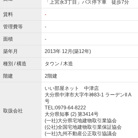
「上宮永3丁目」バス停下車 徒歩7分
賃料
-
管理費等
-
面積
-
築年月
2013年 12月(築12年)
種別 / 構造
タウン / 木造
階建
2階建
いい部屋ネット 中津店
大分県中津市大字牛神83-1 ラーデンII A
号
TEL:0979-64-8222
取扱会社
大分県知事 (2) 第3414号
(一社)大分県宅地建物取引業協会
(公社)全国宅地建物取引業保証協会
(一社)九州不動産公正取引協議会