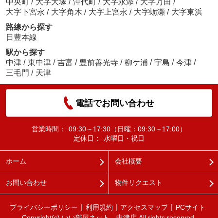
中央町
/
大字大塚
/
沖代町
/
大字永添
/
大字万田
/
大字下宮永
/
大字角木
/
大字上宮永
/
大字蛎瀬
/
大字東浜
路線から探す
日豊本線
駅から探す
中津
/
東中津
/
吉富
/
豊前善光寺
/
柳ケ浦
/
宇島
/
今津
/
三毛門
/
天津
電話でお問い合わせ
営業時間：
09:30～17:30（日曜：09:30～17:00）
定休日：
水曜日・祝日
ホーム
会社概要
お問い合わせ
物件リクエスト
プライバシーポリシー
利用規約
アクセスマップ
PCサイト
Copyright(c) いい部屋ネット 中津店 All rights reserved.