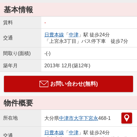
基本情報
賃料
-
日豊本線
「
中津
」駅 徒歩24分
交通
「上宮永3丁目」バス停下車 徒歩7分
間取り(面積)
-(-)
築年月
2013年 12月(築12年)
お問い合わせ(無料)
物件概要
所在地
大分県
中津市
大字下宮永
468-1
日豊本線
「
中津
」駅 徒歩24分
交通