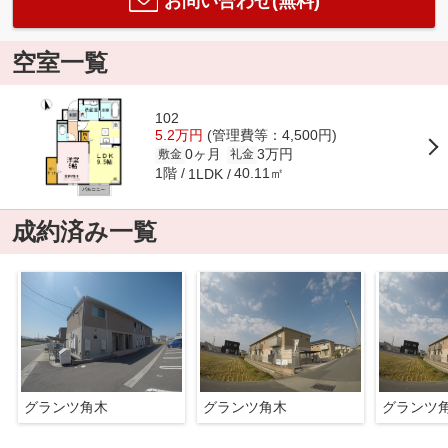
お問い合わせ(無料)
空室一覧
102
5.2万円
(管理費等：4,500円)
0ヶ月
3万円
敷金
礼金
1階
40.11㎡
1LDK
成約済み一覧
グランツ角木
グランツ角木
グランツ