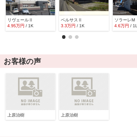
リヴェールⅡ
ベルサスⅡ
ソラーレM
4.95
万
円
/ 1K
3.3
万
円
/ 1K
4.6
万
円
/ 1
お客様の声
上原治樹
上原治樹