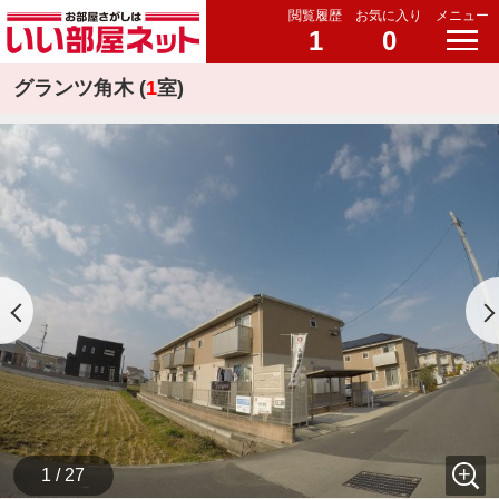
閲覧履歴
お気に入り
メニュー
1
0
グランツ角木 (
1
室)
1 / 27