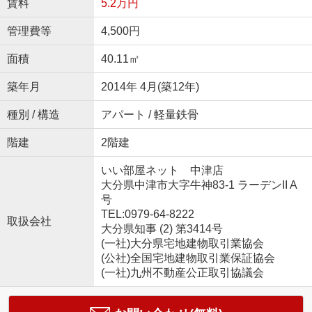
賃料
5.2万円
管理費等
4,500円
面積
40.11㎡
築年月
2014年 4月(築12年)
種別 / 構造
アパート / 軽量鉄骨
階建
2階建
いい部屋ネット 中津店
大分県中津市大字牛神83-1 ラーデンII A
号
TEL:0979-64-8222
取扱会社
大分県知事 (2) 第3414号
(一社)大分県宅地建物取引業協会
(公社)全国宅地建物取引業保証協会
(一社)九州不動産公正取引協議会