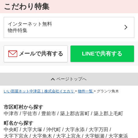
こだわり特集
インターネット無料
物件特集
メールで共有する
LINEで共有する
ページトップへ
いい部屋ネット中津店｜株式会社イエカリ
>
物件一覧
>
グランツ角木
市区町村から探す
中津市
/
宇佐市
/
豊前市
/
築上郡吉富町
/
築上郡上毛町
町名から探す
中央町
/
大字大塚
/
沖代町
/
大字永添
/
大字万田
/
大字下宮永
/
大字角木
/
大字上宮永
/
大字蛎瀬
/
大字東浜