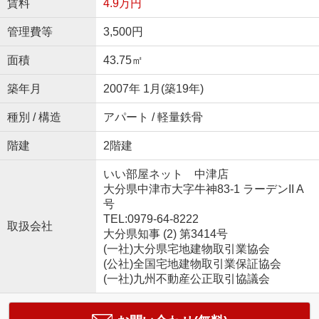
賃料
4.9万円
管理費等
3,500円
面積
43.75㎡
築年月
2007年 1月(築19年)
種別 / 構造
アパート / 軽量鉄骨
階建
2階建
いい部屋ネット 中津店
大分県中津市大字牛神83-1 ラーデンII A
号
TEL:0979-64-8222
取扱会社
大分県知事 (2) 第3414号
(一社)大分県宅地建物取引業協会
(公社)全国宅地建物取引業保証協会
(一社)九州不動産公正取引協議会