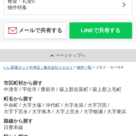
敷金・礼金0
物件特集
メールで共有する
LINEで共有する
ページトップへ
いい部屋ネット中津店｜株式会社イエカリ
>
物件一覧
>
コモド・カーサA
市区町村から探す
中津市
/
宇佐市
/
豊前市
/
築上郡吉富町
/
築上郡上毛町
町名から探す
中央町
/
大字大塚
/
沖代町
/
大字永添
/
大字万田
/
大字下宮永
/
大字角木
/
大字上宮永
/
大字蛎瀬
/
大字東浜
路線から探す
日豊本線