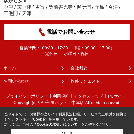
駅から探す
中津
/
東中津
/
吉富
/
豊前善光寺
/
柳ケ浦
/
宇島
/
今津
/
三毛門
/
天津
電話でお問い合わせ
営業時間：
09:30～17:30（日曜：09:30～17:00）
定休日：
水曜日・祝日
ホーム
会社概要
お問い合わせ
物件リクエスト
プライバシーポリシー
利用規約
アクセスマップ
PCサイト
Copyright(c) いい部屋ネット 中津店 All rights reserved.
当サイトでは、お客様の当サイト利用状況把握、サービス向上検討を目的と
して、クッキー（Cookie）を使用しています。
詳しくは、当社の
「Cookieの取扱いについて」
をご確認ください。
閉じる