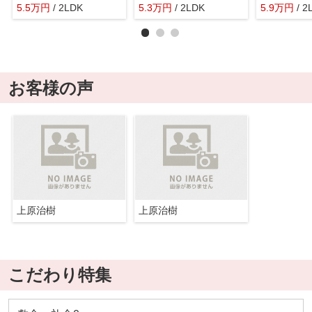
5.5
万
円
/ 2LDK
5.3
万
円
/ 2LDK
5.9
万
円
/ 2
お客様の声
上原治樹
上原治樹
こだわり特集