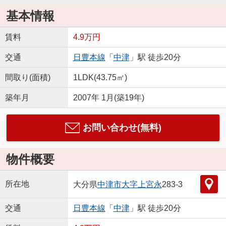
基本情報
賃料
4.9万円
交通
日豊本線
「
中津
」駅 徒歩20分
間取り(面積)
1LDK(43.75㎡)
築年月
2007年 1月(築19年)
お問い合わせ(無料)
物件概要
所在地
大分県
中津市
大字上宮永
283-3
交通
日豊本線
「
中津
」駅 徒歩20分