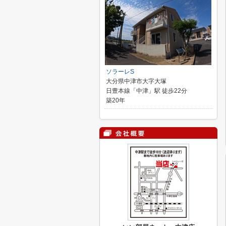
ソラーレS
大分県中津市大字大塚
日豊本線「中津」駅 徒歩22分
築20年