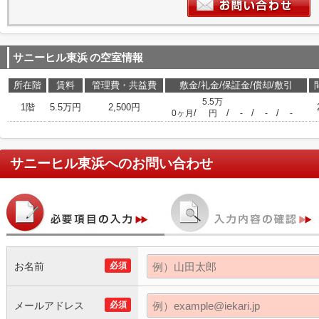
サニーヒル東浜
の空室情報
所在階
賃料
管理費・共益費
敷金/礼金/保証金/償却/敷引
5.5万
1階
5.5万円
2,500円
/
/
/
/
0ヶ月
円
-
-
-
サニーヒル東浜
へのお問い合わせ
お名前
必須
メールアドレス
必須