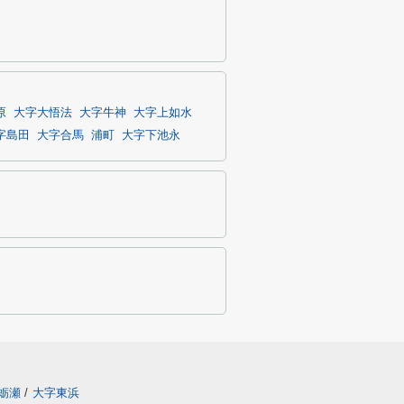
原
大字大悟法
大字牛神
大字上如水
字島田
大字合馬
浦町
大字下池永
蛎瀬
/
大字東浜