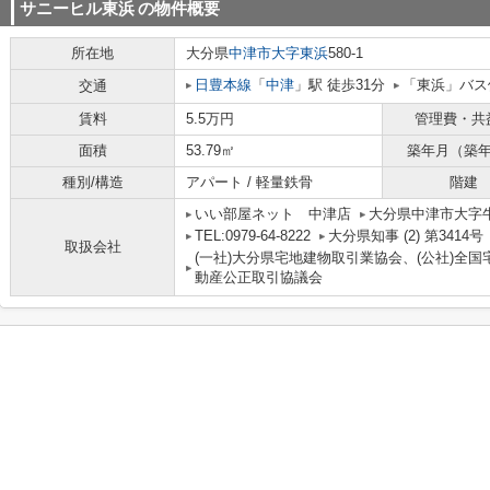
サニーヒル東浜
の物件概要
所在地
大分県
中津市
大字東浜
580-1
日豊本線
「
中津
」駅 徒歩31分
「東浜」バス
交通
賃料
5.5万円
管理費・共
面積
53.79㎡
築年月（築
種別/構造
アパート / 軽量鉄骨
階建
いい部屋ネット 中津店
大分県中津市大字牛神
TEL:0979-64-8222
大分県知事 (2) 第3414号
取扱会社
(一社)大分県宅地建物取引業協会、(公社)全国
動産公正取引協議会