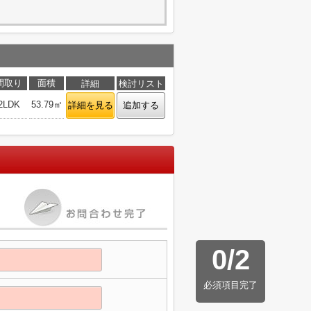
間取り
面積
詳細
検討リスト
2LDK
53.79㎡
詳細を見る
追加する
0
/
2
必須項目完了