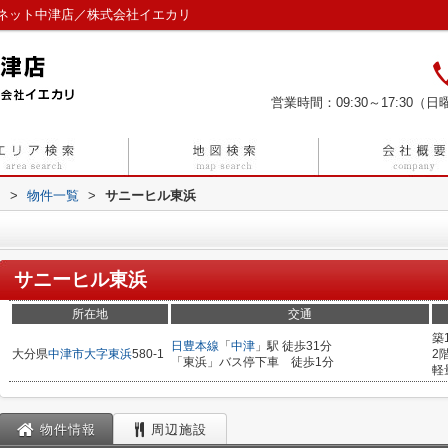
ネット中津店／株式会社イエカリ
営業時間：09:30～17:30（日曜
リ
>
物件一覧
>
サニーヒル東浜
サニーヒル東浜
所在地
交通
築
日豊本線
「
中津
」駅 徒歩31分
大分県
中津市
大字東浜
580-1
2
「東浜」バス停下車 徒歩1分
軽
物件情報
周辺施設