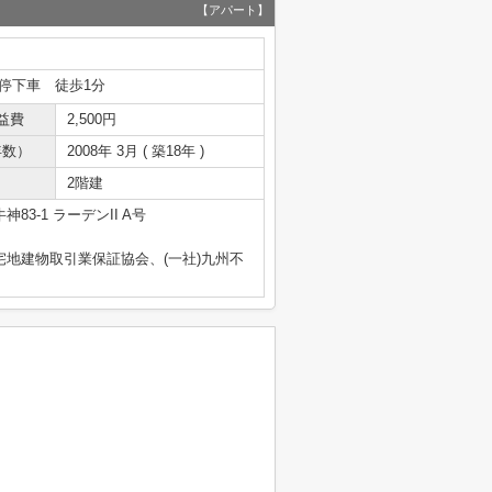
【アパート】
停下車 徒歩1分
益費
2,500円
年数）
2008年 3月 ( 築18年 )
2階建
83-1 ラーデンII A号
宅地建物取引業保証協会、(一社)九州不