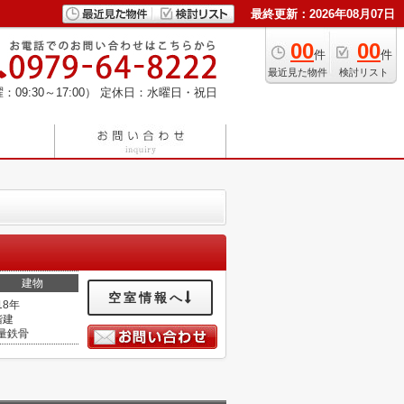
最終更新：2026年08月07日
00
00
件
件
最近見た物件
検討リスト
：09:30～17:00）
定休日：水曜日・祝日
建物
空室情報へ
18年
階建
量鉄骨