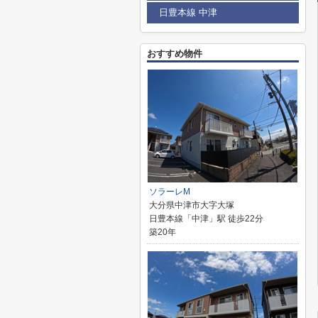
日豊本線 中津
おすすめ物件
ソラーレM
大分県中津市大字大塚
日豊本線「中津」駅 徒歩22分
築20年