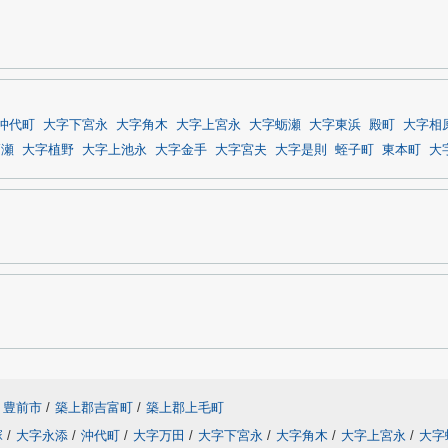
沖代町
大字下宮永
大字角木
大字上宮永
大字蛎瀬
大字東浜
殿町
大字相
高瀬
大字植野
大字上池永
大字金手
大字宮夫
大字是則
蛭子町
東本町
大
豊前市
/
築上郡吉富町
/
築上郡上毛町
塚
/
大字永添
/
沖代町
/
大字万田
/
大字下宮永
/
大字角木
/
大字上宮永
/
大字