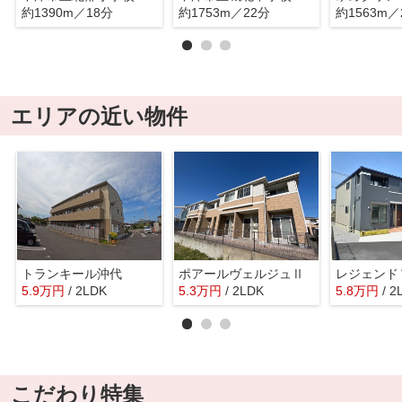
約1390m／18分
約1753m／22分
約1563m／
エリアの近い物件
トランキール沖代
ポアールヴェルジュⅡ
レジェンド
5.9
万
円
/ 2LDK
5.3
万
円
/ 2LDK
5.8
万
円
/ 2
こだわり特集