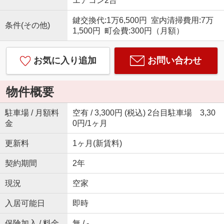
エアコン2台
鍵交換代:1万6,500円 室内清掃費用:7万
条件(その他)
1,500円 町会費:300円（月額）
お気に入り追加
お問い合わせ
物件概要
駐車場 / 月額料
空有 / 3,300円 (税込) 2台目駐車場 3,30
金
0円/1ヶ月
更新料
1ヶ月(新賃料)
契約期間
2年
現況
空家
入居可能日
即時
保険加入 / 料金
無 / -