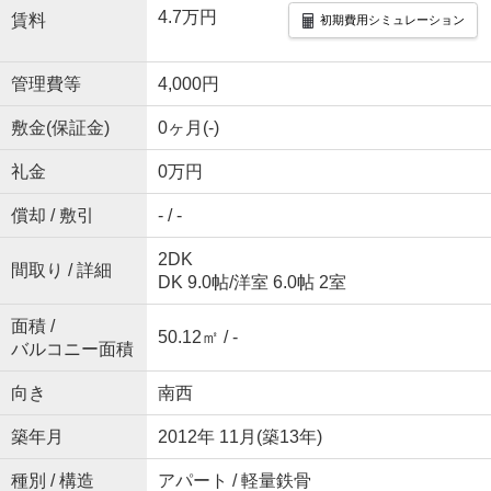
4.7万円
賃料
初期費用シミュレーション
管理費等
4,000円
敷金(保証金)
0ヶ月(-)
礼金
0万円
償却 / 敷引
- / -
2DK
間取り / 詳細
DK 9.0帖
/
洋室 6.0帖 2室
面積 /
50.12㎡ / -
バルコニー面積
向き
南西
築年月
2012年 11月(築13年)
種別 / 構造
アパート / 軽量鉄骨