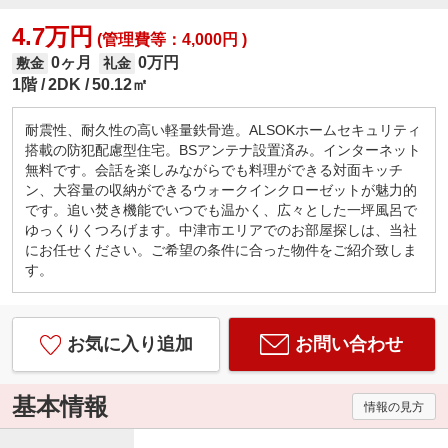
4.7万円
(管理費等：4,000円 )
0ヶ月
0万円
敷金
礼金
1階
2DK
50.12㎡
耐震性、耐久性の高い軽量鉄骨造。ALSOKホームセキュリティ
搭載の防犯配慮型住宅。BSアンテナ設置済み。インターネット
無料です。会話を楽しみながらでも料理ができる対面キッチ
ン、大容量の収納ができるウォークインクローゼットが魅力的
です。追い焚き機能でいつでも温かく、広々とした一坪風呂で
ゆっくりくつろげます。中津市エリアでのお部屋探しは、当社
にお任せください。ご希望の条件に合った物件をご紹介致しま
す。
お気に入り追加
お問い合わせ
基本情報
情報の見方