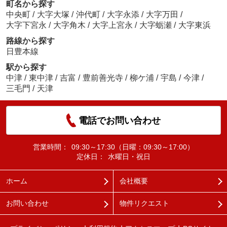
町名から探す
中央町
/
大字大塚
/
沖代町
/
大字永添
/
大字万田
/
大字下宮永
/
大字角木
/
大字上宮永
/
大字蛎瀬
/
大字東浜
路線から探す
日豊本線
駅から探す
中津
/
東中津
/
吉富
/
豊前善光寺
/
柳ケ浦
/
宇島
/
今津
/
三毛門
/
天津
電話でお問い合わせ
営業時間：
09:30～17:30（日曜：09:30～17:00）
定休日：
水曜日・祝日
ホーム
会社概要
お問い合わせ
物件リクエスト