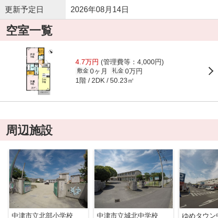
更新予定日
2026年08月14日
空室一覧
4.7万円
(管理費等：4,000円)
0ヶ月
0万円
敷金
礼金
1階
50.23㎡
2DK
周辺施設
中津市立北部小学校
中津市立城北中学校
ゆめタウン