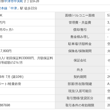
分県
中津市
中央町
２丁目9-28
豊本線
「
中津
」駅 徒歩22分
DK
面積/バルコニー面積
5
3万円
管理費・共益費
3
月/0ヶ月/-
償却/敷引
-/
月
敷金積み増し
-
駐車場/月額料金
空
17,800円
保険名/保険期間
火
加入/
初回保証料33000円、月額保証料
保証会社
料等総額の2％/月
向き
-
16年 7月 (築10年)
契約期間
2
パート/軽量鉄骨
部屋/所在階/階建
A
現況/入居可能日
取引態様/賃貸区分
887698
取引条件の有効期限
2