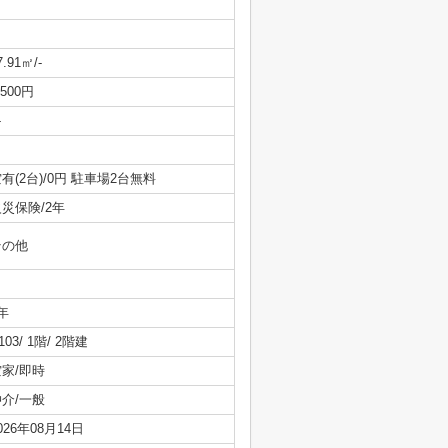
7.91㎡/-
,500円
-
有(2台)/0円 駐車場2台無料
災保険/2年
その他
年
103/ 1階/ 2階建
空家/即時
仲介/一般
026年08月14日