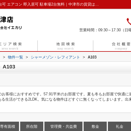
シャーメゾン・レフィアントA103｜駐車2台可 エアコン 即入居可 駐車場2台無料｜中津市の賃貸はいい部屋ネット中津店｜株式会社イエカリ
営業時間：09:30～17:30（日曜
リ
>
物件一覧
>
シャーメゾン・レフィアント
>
A103
A103
のお客様におすすめです。57.91平米のお部屋です。夏も冬もお部屋で快適
ある生活ができる2LDK。気になる物件ほどすぐに無くなってしまいます。出
。
専有面積
所在階
管理費・共益費
敷金
礼金