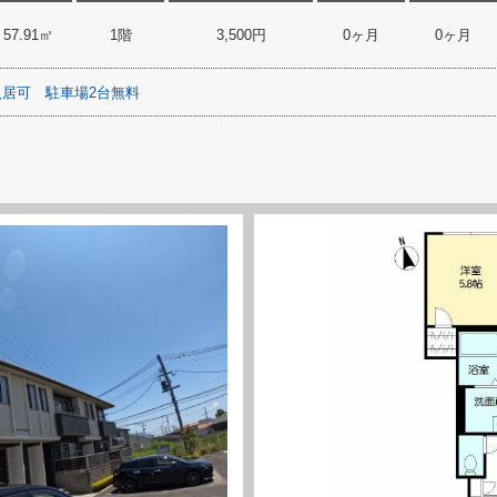
57.91㎡
1階
3,500円
0ヶ月
0ヶ月
入居可
駐車場2台無料