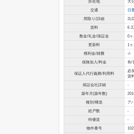
所在地
大
交通
日
間取り/詳細
2L
賃料
6.
敷金/礼金/保証金
0ヶ
更新料
1ヶ
権利金/雑費
-/-
保険加入/料金
有/
必
保証人代行義務/利用料
賃
保証会社詳細
-
築年月(築年数)
20
種別/構造
ア
総戸数
-
特優賃
-
物件番号
102