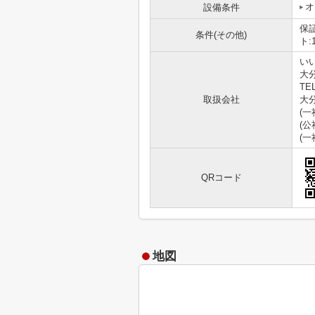
オ
設備条件
保証
条件(その他)
ト:
い
大分
TEL
取扱会社
大分
(
(
(
QRコード
地図