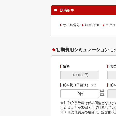
設備条件
オール電化
駐車2台可
エアコ
初期費用シミュレーション
こ
賃料
共
前家賃（日割り） ※2
前
※1. 仲介手数料は仮の価格となり
※2. １か月を30日として計算して
※3. その他費用の項目は、鍵交換