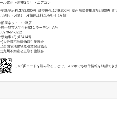
ール電化
駐車2台可
エアコン
委託契約料:3万3,000円 鍵交換代:1万9,800円 室内清掃費用:8万5,800円
1,320円（月額） 月額保証料:1,491円（月額）
い部屋ネット 中津店
県中津市大字牛神83-1 ラーデンII A号
:0979-64-8222
県知事 (2) 第3414号
一社)大分県宅地建物取引業協会
公社)全国宅地建物取引業保証協会
一社)九州不動産公正取引協議会
このQRコードを読み取ることで、スマホでも物件情報を確認でき