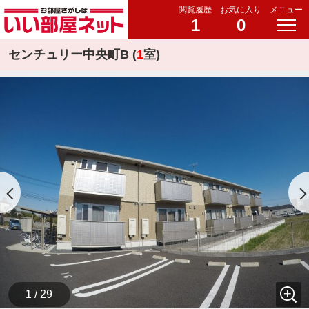
閲覧履歴
お気に入り
メニュー
1
0
センチュリー中央町B (
1
室)
1 / 29