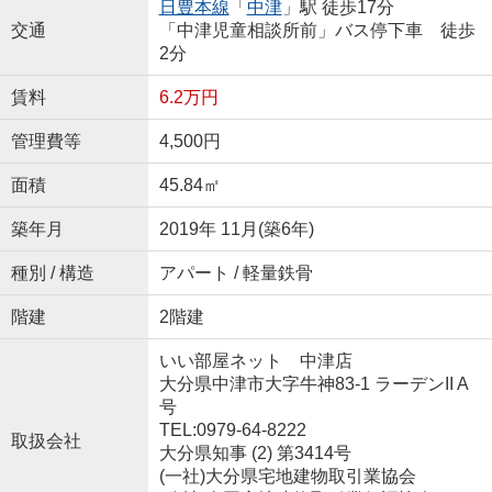
日豊本線
「
中津
」駅 徒歩17分
交通
「中津児童相談所前」バス停下車 徒歩
2分
賃料
6.2万円
管理費等
4,500円
面積
45.84㎡
築年月
2019年 11月(築6年)
種別 / 構造
アパート / 軽量鉄骨
階建
2階建
いい部屋ネット 中津店
大分県中津市大字牛神83-1 ラーデンII A
号
TEL:0979-64-8222
取扱会社
大分県知事 (2) 第3414号
(一社)大分県宅地建物取引業協会