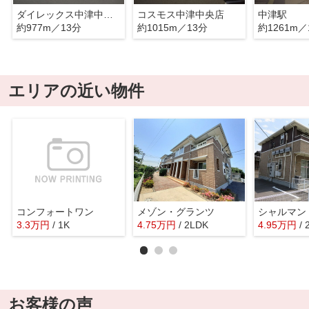
ダイレックス中津中殿店
コスモス中津中央店
中津駅
約977m／13分
約1015m／13分
約1261m／
エリアの近い物件
コンフォートワン
メゾン・グランツ
シャルマン
3.3
万
円
/ 1K
4.75
万
円
/ 2LDK
4.95
万
円
/
お客様の声