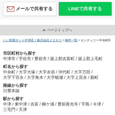
メールで共有する
LINEで共有する
ページトップへ
いい部屋ネット中津店｜株式会社イエカリ
>
物件一覧
>
センチュリー中央町B
市区町村から探す
中津市
/
宇佐市
/
豊前市
/
築上郡吉富町
/
築上郡上毛町
町名から探す
中央町
/
大字大塚
/
大字永添
/
沖代町
/
大字万田
/
大字下宮永
/
大字角木
/
大字蛎瀬
/
大字上宮永
/
殿町
路線から探す
日豊本線
駅から探す
中津
/
東中津
/
吉富
/
柳ケ浦
/
豊前善光寺
/
宇島
/
今津
/
三毛門
/
天津