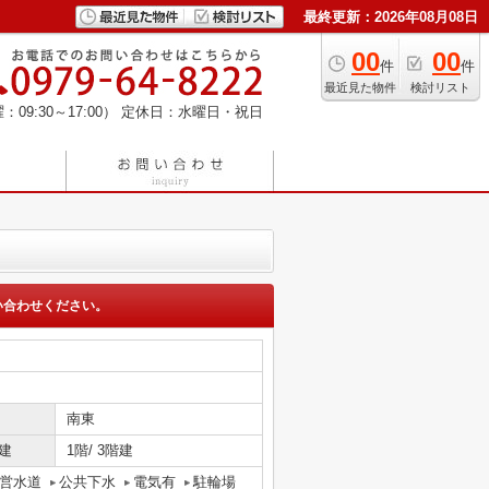
最終更新：2026年08月08日
00
00
件
件
最近見た物件
検討リスト
：09:30～17:00）
定休日：水曜日・祝日
い合わせください。
南東
建
1階/ 3階建
営水道
公共下水
電気有
駐輪場