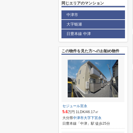
同じエリアのマンション
中津市
大字蛎瀬
日豊本線 中津
この物件を見た方へのお勧め物件
セジュール宮永
5.6
万円 1LDK/46.17㎡
大分県
中津市
大字下宮永
日豊本線「中津」駅 徒歩25分