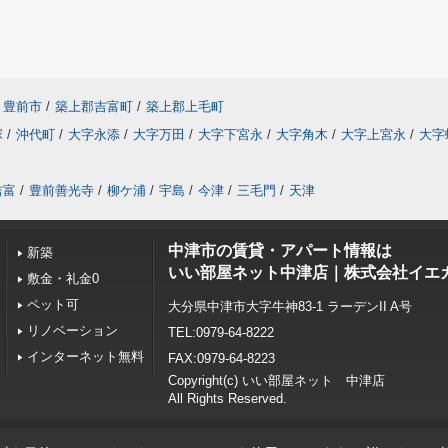
豊前市
/
築上郡吉富町
/
築上郡上毛町
塚
/
沖代町
/
大字永添
/
大字万田
/
大字下宮永
/
大字角木
/
大字上宮永
/
大字
吉富
/
豊前善光寺
/
柳ケ浦
/
宇島
/
今津
/
三毛門
/
天津
中津市の賃貸・アパート情報は
新築
いい部屋ネット中津店｜株式会社イエ
敷金・礼金0
ペット可
大分県中津市大字牛神83-1 ラーデンII A号
リノベーション
TEL:0979-64-8222
インターネット無料
FAX:0979-64-8223
Copyright(c) いい部屋ネット 中津店
All Rights Reserved.