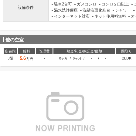
駐車2台可
ガスコンロ
コンロ２口以上
設備条件
温水洗浄便座
洗髪洗面化粧台
シャワー
インターネット対応
ネット使用料無料
オ
他の空室
所在階
賃料
管理費
敷金/礼金/保証金/償却
間取り
5.6
3階
-
/
/
/
2LDK
万円
0ヶ月
0ヶ月
-
-