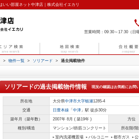
はいい部屋ネット中津店｜株式会社イエカリ
営業時間：09:30～17:30（日曜
リ
>
物件一覧
>
ソリアード
>
過去掲載物件
ソリアード
の過去掲載物件情報
現況の確認はお気軽にお問
所在地
大分県
中津市
大字蛎瀬
1285-4
交通
日豊本線
「
中津
」駅 徒歩30分
築年月（築年数）
2007年 8月 ( 築19年 )
方位
種別/構造
マンション/鉄筋コンクリート
所在階/階
室内洗濯機置場
バルコニー
都市ガス
公