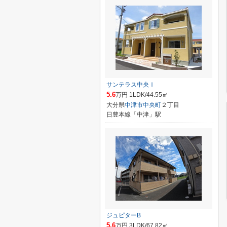
サンテラス中央Ⅰ
5.6
万円 1LDK/44.55㎡
大分県
中津市
中央町
２丁目
日豊本線「中津」駅
ジュピターB
5.6
万円 3LDK/67.82㎡