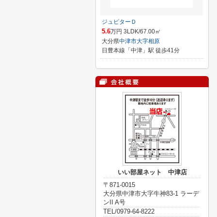
ジュピターＤ
5.6
万円 3LDK/67.00㎡
大分県
中津市
大字相原
日豊本線「中津」駅 徒歩41分
いい部屋ネット 中津店
〒871-0015
大分県中津市大字牛神83-1 ラーデ
ンII A号
TEL/0979-64-8222