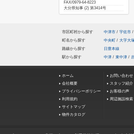
FAX/0979-64-8223
大分県知事 (2) 第3414号
市区町村から探す
中津市
/
宇佐市
/
町名から探す
中央町
/
大字大
路線から探す
日豊本線
駅から探す
中津
/
東中津
/
ホーム
お問い合わせ
会社概要
スタッフ紹介
プライバシーポリシー
お客様の声
利用規約
周辺施設検索
サイトマップ
物件カタログ