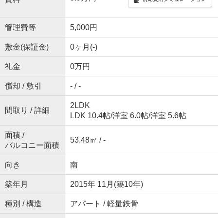
管理費等
5,000円
敷金(保証金)
0ヶ月(-)
礼金
0万円
償却 / 敷引
- / -
2LDK
間取り / 詳細
LDK 10.4帖
/
洋室 6.0帖
/
洋室 5.6帖
面積 /
53.48㎡ / -
バルコニー面積
向き
南
築年月
2015年 11月(築10年)
種別 / 構造
アパート / 軽量鉄骨