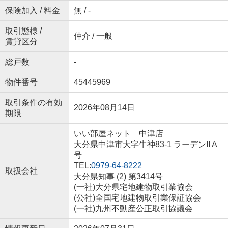
保険加入 / 料金
無 / -
取引態様 /
仲介 / 一般
賃貸区分
総戸数
-
物件番号
45445969
取引条件の有効
2026年08月14日
期限
いい部屋ネット 中津店
大分県中津市大字牛神83-1 ラーデンII A
号
TEL:
0979-64-8222
取扱会社
大分県知事 (2) 第3414号
(一社)大分県宅地建物取引業協会
(公社)全国宅地建物取引業保証協会
(一社)九州不動産公正取引協議会