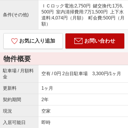
ＩＣロック電池:2,750円 鍵交換代:1万6,
500円 室内清掃費用:7万1,500円 上下水
条件(その他)
道料:4,074円（月額） 町会費:500円（月
額）
お気に入り追加
お問い合わせ
物件概要
駐車場 / 月額料
空有 / 0円 2台目駐車場 3,300円/1ヶ月
金
更新料
1ヶ月
契約期間
2年
現況
空家
入居可能日
即時