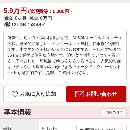
5.9万円
(管理費等：5,000円 )
0ヶ月
0万円
敷金
礼金
2階
2LDK
53.48㎡
耐震性、耐久性の高い軽量鉄骨造。ALSOKホームセキュリティ
搭載。経済的に嬉しい、インターネット無料、駐車場1台無料
です。小学生のお子様がいる方にもおすすめ、沖代小学校まで
364ｍで通学に便利な立地です。追い焚き機能でいつでも温か
く、広々とした一坪風呂でゆっくりくつろげます。人気の対面
キッチンや、大容量の収納ができるウォークインクローゼット
2ヶ所が魅力的です。是非、ご検討ください。
お気に入り追加
お問い合わせ
基本情報
情報の見方
5.9万円
賃料
初期費用シミュレーション