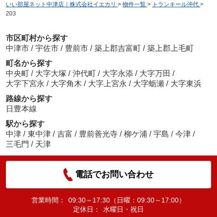
いい部屋ネット中津店｜株式会社イエカリ
>
物件一覧
>
トランキール沖代
>
203
市区町村から探す
中津市
/
宇佐市
/
豊前市
/
築上郡吉富町
/
築上郡上毛町
町名から探す
中央町
/
大字大塚
/
沖代町
/
大字永添
/
大字万田
/
大字下宮永
/
大字角木
/
大字上宮永
/
大字蛎瀬
/
大字東浜
路線から探す
日豊本線
駅から探す
中津
/
東中津
/
吉富
/
豊前善光寺
/
柳ケ浦
/
宇島
/
今津
/
三毛門
/
天津
電話でお問い合わせ
営業時間：
09:30～17:30（日曜：09:30～17:00）
定休日：
水曜日・祝日