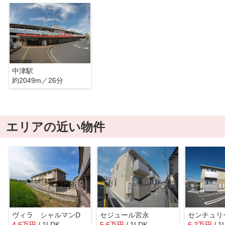
中津駅
約2049m／26分
エリアの近い物件
ヴィラ シャルマンD
セジュール宮永
センチュリ
4.6
万
円
/ 1LDK
5.6
万
円
/ 1LDK
6.2
万
円
/ 1