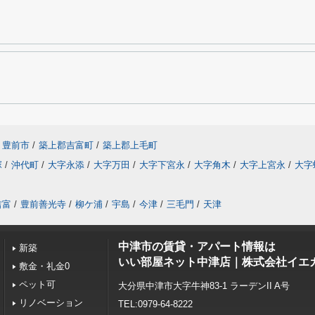
豊前市
/
築上郡吉富町
/
築上郡上毛町
塚
/
沖代町
/
大字永添
/
大字万田
/
大字下宮永
/
大字角木
/
大字上宮永
/
大字
吉富
/
豊前善光寺
/
柳ケ浦
/
宇島
/
今津
/
三毛門
/
天津
中津市の賃貸・アパート情報は
新築
いい部屋ネット中津店｜株式会社イエ
敷金・礼金0
ペット可
大分県中津市大字牛神83-1 ラーデンII A号
リノベーション
TEL:0979-64-8222