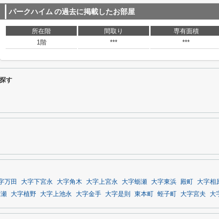
パークハイム
の過去に掲載したお部屋
所在階
間取り
専有面積
1階
***
***
探す
字万田
大字下宮永
大字角木
大字上宮永
大字蛎瀬
大字東浜
殿町
大字相
高瀬
大字植野
大字上池永
大字金手
大字是則
東本町
蛭子町
大字宮夫
大