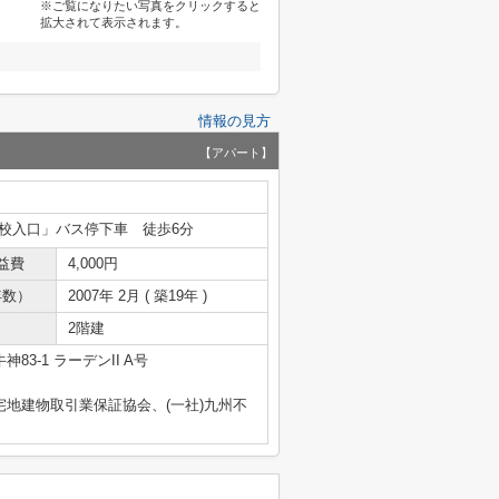
※ご覧になりたい写真をクリックすると
拡大されて表示されます。
情報の見方
【アパート】
校入口」バス停下車 徒歩6分
益費
4,000円
年数）
2007年 2月 ( 築19年 )
2階建
83-1 ラーデンII A号
宅地建物取引業保証協会、(一社)九州不