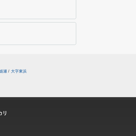
蛎瀬
/
大字東浜
カリ