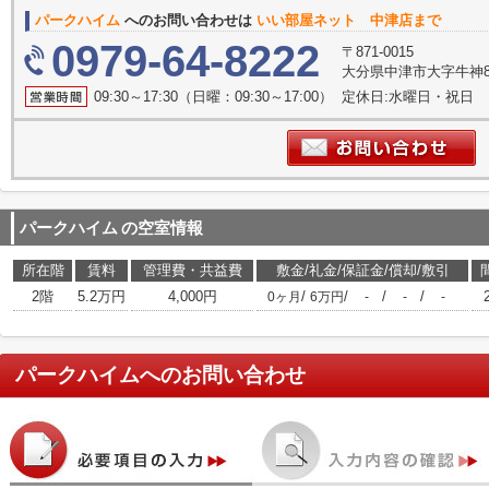
パークハイム
へのお問い合わせは
いい部屋ネット 中津店まで
0979-64-8222
〒871-0015
大分県中津市大字牛神83-
09:30～17:30（日曜：09:30～17:00） 定休日:水曜日・祝日
パークハイム
の空室情報
所在階
賃料
管理費・共益費
敷金/礼金/保証金/償却/敷引
2階
5.2万円
4,000円
/
/
/
/
0ヶ月
6万円
-
-
-
パークハイム
へのお問い合わせ