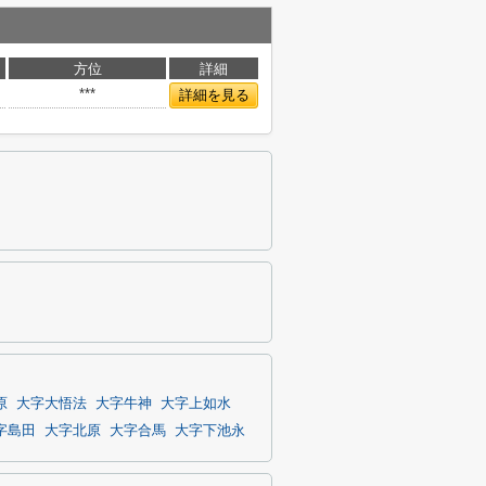
方位
詳細
***
詳細を見る
原
大字大悟法
大字牛神
大字上如水
字島田
大字北原
大字合馬
大字下池永