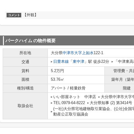
【外観】
コメント
パークハイム
の物件概要
所在地
大分県
中津市
大字上如水
122-1
日豊本線
「
東中津
」駅 徒歩22分
「中津東高
交通
賃料
5.2万円
管理費・共
面積
53.76㎡
築年月（築
種別/構造
アパート / 軽量鉄骨
階建
いい部屋ネット 中津店
大分県中津市大字牛神
TEL:0979-64-8222
大分県知事 (2) 第3414号
取扱会社
(一社)大分県宅地建物取引業協会、(公社)全国
動産公正取引協議会