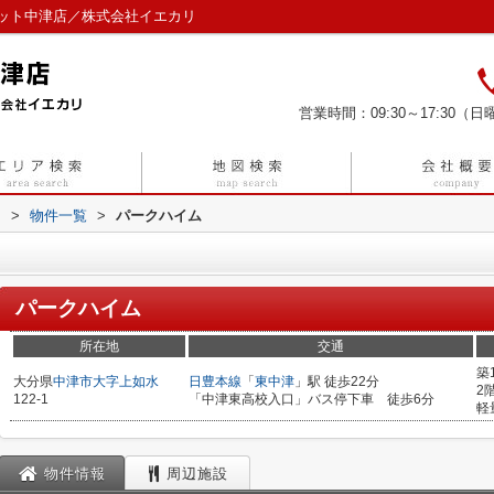
ット中津店／株式会社イエカリ
営業時間：09:30～17:30（日曜
リ
>
物件一覧
>
パークハイム
パークハイム
所在地
交通
築
大分県
中津市
大字上如水
日豊本線
「
東中津
」駅 徒歩22分
2
122-1
「中津東高校入口」バス停下車 徒歩6分
軽
物件情報
周辺施設