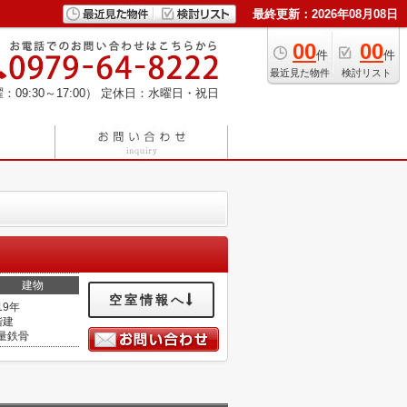
最終更新：2026年08月08日
00
00
件
件
最近見た物件
検討リスト
：09:30～17:00）
定休日：水曜日・祝日
建物
空室情報へ
19年
階建
量鉄骨