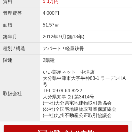
賃料
5.3万円
管理費等
4,000円
面積
51.57㎡
築年月
2012年 9月(築13年)
種別 / 構造
アパート / 軽量鉄骨
階建
2階建
いい部屋ネット 中津店
大分県中津市大字牛神83-1 ラーデンII A
号
TEL:0979-64-8222
取扱会社
大分県知事 (2) 第3414号
(一社)大分県宅地建物取引業協会
(公社)全国宅地建物取引業保証協会
(一社)九州不動産公正取引協議会