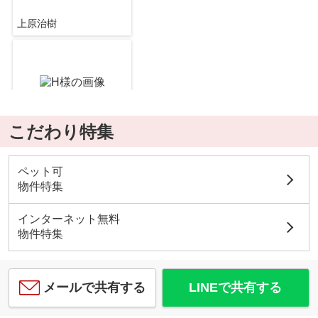
上原治樹
ローマンカモミール
5.9
万
円
/ 1LDK
こだわり特集
上原治樹
シャーメゾン・ガーデンズ S棟
ペット可
5.7
万
円
/ 2LDK
物件特集
インターネット無料
物件特集
メールで共有する
LINEで共有する