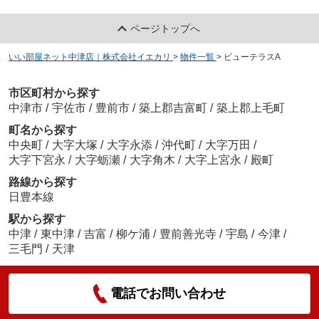
ページトップへ
いい部屋ネット中津店｜株式会社イエカリ
>
物件一覧
>
ビューテラスA
市区町村から探す
中津市
/
宇佐市
/
豊前市
/
築上郡吉富町
/
築上郡上毛町
町名から探す
中央町
/
大字大塚
/
大字永添
/
沖代町
/
大字万田
/
大字下宮永
/
大字蛎瀬
/
大字角木
/
大字上宮永
/
殿町
路線から探す
日豊本線
駅から探す
中津
/
東中津
/
吉富
/
柳ケ浦
/
豊前善光寺
/
宇島
/
今津
/
三毛門
/
天津
電話でお問い合わせ