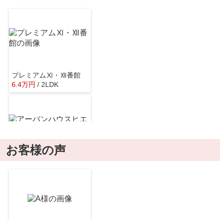
プレミアムⅪ・Ⅻ番館
6.4
万
円
/ 2LDK
お客様の声
アーバンハウスヒエダ
4
万
円
/ 2DK