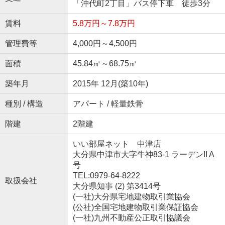
「沖代町2丁目」バス停下車 徒歩3分
賃料
5.8万円～7.8万円
管理費等
4,000円～4,500円
面積
45.84㎡～68.75㎡
築年月
2015年 12月(築10年)
種別 / 構造
アパート / 軽量鉄骨
階建
2階建
いい部屋ネット 中津店
大分県中津市大字牛神83-1 ラーデンII A
号
TEL:0979-64-8222
取扱会社
大分県知事 (2) 第3414号
(一社)大分県宅地建物取引業協会
(公社)全国宅地建物取引業保証協会
(一社)九州不動産公正取引協議会