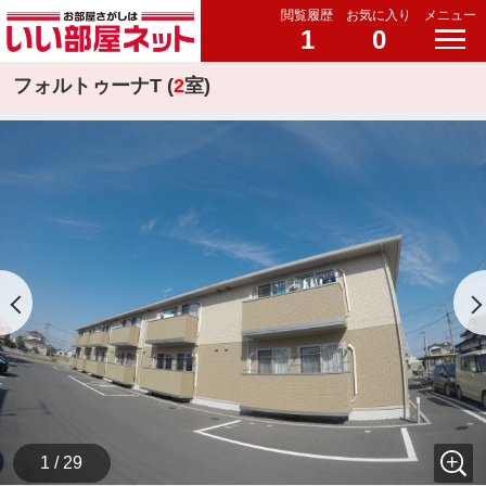
閲覧履歴
お気に入り
メニュー
1
0
フォルトゥーナT (
2
室)
1 / 29