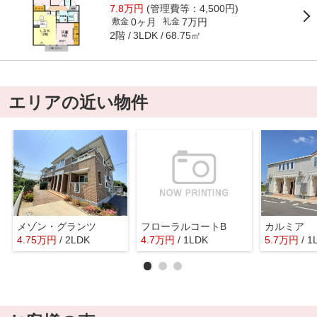
7.8万円
(管理費等：4,500円)
0ヶ月
7万円
敷金
礼金
2階
68.75㎡
3LDK
エリアの近い物件
メゾン・グランツ
フローラルコートB
カルミア 
4.75
万
円
/ 2LDK
4.7
万
円
/ 1LDK
5.7
万
円
/ 1