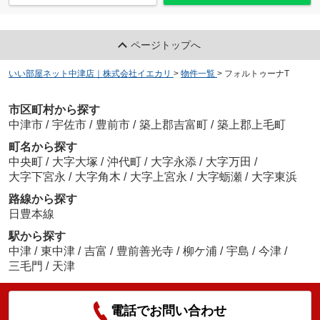
ページトップへ
いい部屋ネット中津店｜株式会社イエカリ
>
物件一覧
>
フォルトゥーナT
市区町村から探す
中津市
/
宇佐市
/
豊前市
/
築上郡吉富町
/
築上郡上毛町
町名から探す
中央町
/
大字大塚
/
沖代町
/
大字永添
/
大字万田
/
大字下宮永
/
大字角木
/
大字上宮永
/
大字蛎瀬
/
大字東浜
路線から探す
日豊本線
駅から探す
中津
/
東中津
/
吉富
/
豊前善光寺
/
柳ケ浦
/
宇島
/
今津
/
三毛門
/
天津
電話でお問い合わせ