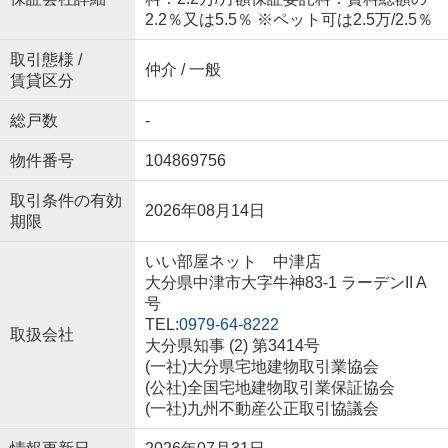
2.2％又は5.5％ ※ペット可は2.5万/2.5％
取引態様 /
仲介 / 一般
賃貸区分
総戸数
-
物件番号
104869756
取引条件の有効
2026年08月14日
期限
いい部屋ネット 中津店
大分県中津市大字牛神83-1 ラーデンII A
号
TEL:
0979-64-8222
取扱会社
大分県知事 (2) 第3414号
(一社)大分県宅地建物取引業協会
(公社)全国宅地建物取引業保証協会
(一社)九州不動産公正取引協議会