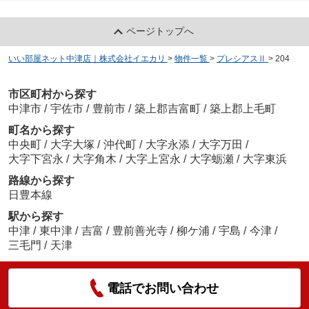
ページトップへ
いい部屋ネット中津店｜株式会社イエカリ
>
物件一覧
>
プレシアスⅡ
>
204
市区町村から探す
中津市
/
宇佐市
/
豊前市
/
築上郡吉富町
/
築上郡上毛町
町名から探す
中央町
/
大字大塚
/
沖代町
/
大字永添
/
大字万田
/
大字下宮永
/
大字角木
/
大字上宮永
/
大字蛎瀬
/
大字東浜
路線から探す
日豊本線
駅から探す
中津
/
東中津
/
吉富
/
豊前善光寺
/
柳ケ浦
/
宇島
/
今津
/
三毛門
/
天津
電話でお問い合わせ