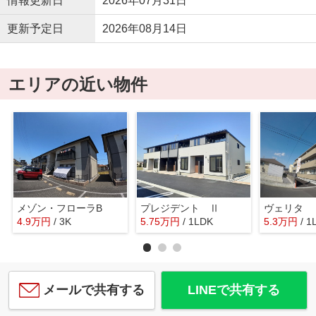
情報更新日
2026年07月31日
更新予定日
2026年08月14日
エリアの近い物件
メゾン・フローラB
プレジデント Ⅱ
ヴェリタ
4.9
万
円
/ 3K
5.75
万
円
/ 1LDK
5.3
万
円
/ 1
メールで共有する
LINEで共有する