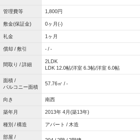
管理費等
1,800円
敷金(保証金)
0ヶ月(-)
礼金
1ヶ月
償却 / 敷引
- / -
2LDK
間取り / 詳細
LDK 12.0帖
/
洋室 6.3帖
/
洋室 6.0帖
面積 /
57.76㎡ / -
バルコニー面積
向き
南西
築年月
2013年 4月(築13年)
種別 / 構造
アパート / 木造
部屋 /