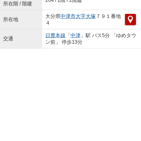
204 / 2階 / 2階建
所在階 / 階建
大分県
中津市
大字大塚
７９１番地
所在地
４
日豊本線
「
中津
」駅 バス5分 「ゆめタウ
交通
ン前」 停歩13分