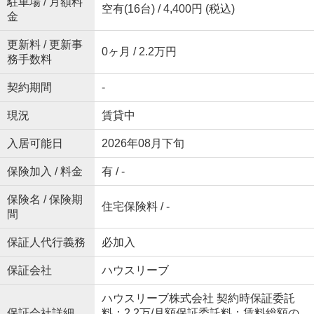
駐車場 / 月額料
空有(16台) / 4,400円 (税込)
金
更新料 / 更新事
0ヶ月 / 2.2万円
務手数料
契約期間
-
現況
賃貸中
入居可能日
2026年08月下旬
保険加入 / 料金
有 / -
保険名 / 保険期
住宅保険料 / -
間
保証人代行義務
必加入
保証会社
ハウスリーブ
ハウスリーブ株式会社 契約時保証委託
保証会社詳細
料：2.2万/月額保証委託料：賃料総額の