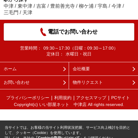
中津
/
東中津
/
吉富
/
豊前善光寺
/
柳ケ浦
/
宇島
/
今津
/
三毛門
/
天津
電話でお問い合わせ
営業時間：
09:30～17:30（日曜：09:30～17:00）
定休日：
水曜日・祝日
ホーム
会社概要
お問い合わせ
物件リクエスト
プライバシーポリシー
利用規約
アクセスマップ
PCサイト
Copyright(c) いい部屋ネット 中津店 All rights reserved.
当サイトでは、お客様の当サイト利用状況把握、サービス向上検討を目的と
して、クッキー（Cookie）を使用しています。