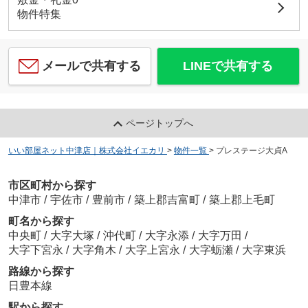
物件特集
メールで共有する
LINEで共有する
ページトップへ
いい部屋ネット中津店｜株式会社イエカリ
>
物件一覧
>
プレステージ大貞A
市区町村から探す
中津市
/
宇佐市
/
豊前市
/
築上郡吉富町
/
築上郡上毛町
町名から探す
中央町
/
大字大塚
/
沖代町
/
大字永添
/
大字万田
/
大字下宮永
/
大字角木
/
大字上宮永
/
大字蛎瀬
/
大字東浜
路線から探す
日豊本線
駅から探す