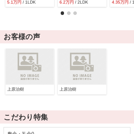
5.1
万
円
/ 1LDK
6.2
万
円
/ 2LDK
4.35
万
円
/ 
お客様の声
上原治樹
上原治樹
こだわり特集
敷金・礼金0