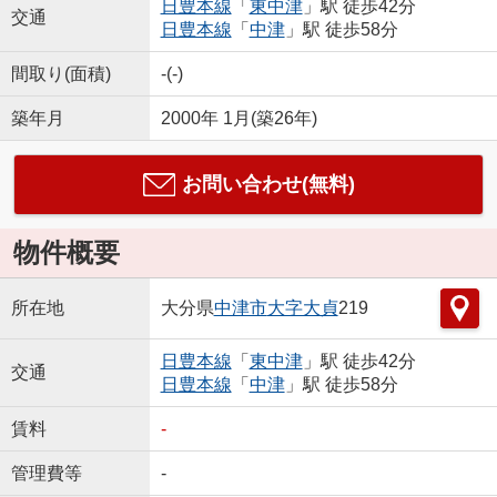
日豊本線
「
東中津
」駅 徒歩42分
交通
日豊本線
「
中津
」駅 徒歩58分
間取り(面積)
-(-)
築年月
2000年 1月(築26年)
お問い合わせ(無料)
物件概要
所在地
大分県
中津市
大字大貞
219
日豊本線
「
東中津
」駅 徒歩42分
交通
日豊本線
「
中津
」駅 徒歩58分
賃料
-
管理費等
-