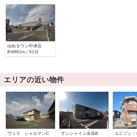
ゆめタウン中津店
約4861m／61分
エリアの近い物件
ヴィラ シャルマンC
サンシャイン永添B
ユニゾン・