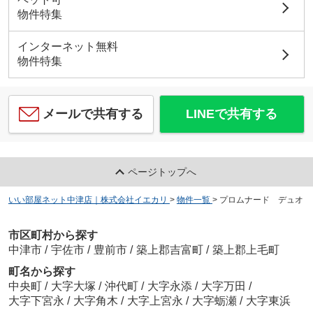
物件特集
インターネット無料
物件特集
メールで共有する
LINEで共有する
ページトップへ
いい部屋ネット中津店｜株式会社イエカリ
>
物件一覧
>
プロムナード デュオ
市区町村から探す
中津市
/
宇佐市
/
豊前市
/
築上郡吉富町
/
築上郡上毛町
町名から探す
中央町
/
大字大塚
/
沖代町
/
大字永添
/
大字万田
/
大字下宮永
/
大字角木
/
大字上宮永
/
大字蛎瀬
/
大字東浜