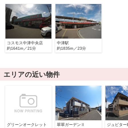
コスモス中津中央店
中津駅
約1641m／21分
約1835m／23分
エリアの近い物件
グリーンオークレット
翠翠ガーデンⅡ
ジュピター