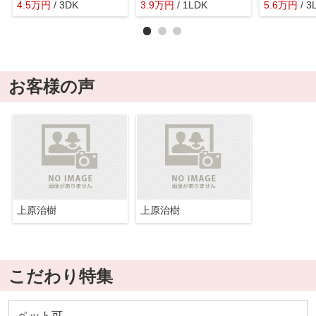
4.5
万
円
/ 3DK
3.9
万
円
/ 1LDK
5.6
万
円
/ 3
お客様の声
上原治樹
上原治樹
こだわり特集
ペット可