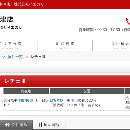
中津店｜株式会社イエカリ
営業時間：09:30～17:30（日曜
リ
>
物件一覧
>
レチェⅢ
レチェⅢ
所在地
交通
築
大分県
中津市
沖代町
１丁目5-
日豊本線
「
中津
」駅 徒歩23分
3
106
「沖代町」バス停下車 徒歩6分
鉄
物件情報
周辺施設