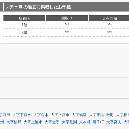
レチェⅢ
の過去に掲載したお部屋
所在階
間取り
専有面積
1階
***
***
3階
***
***
字万田
大字下宮永
大字角木
大字上宮永
大字蛎瀬
大字東浜
殿町
大字相
高瀬
大字植野
大字上池永
大字金手
大字是則
東本町
蛭子町
大字宮夫
大