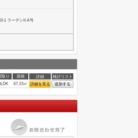
1 ラーデンII A号
間取り
面積
詳細
検討リスト
3LDK
67.23㎡
詳細を見る
追加する