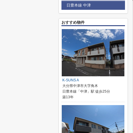
日豊本線 中津
おすすめ物件
K-SUNS A
大分県中津市大字角木
日豊本線「中津」駅 徒歩25分
築13年