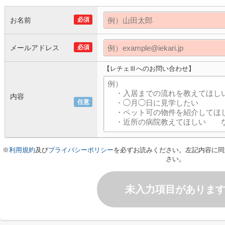
お名前
必須
メールアドレス
必須
【レチェⅢへのお問い合わせ】
内容
任意
※
利用規約
及び
プライバシーポリシー
を必ずお読みください。左記内容に同
さい。
未入力項目がありま