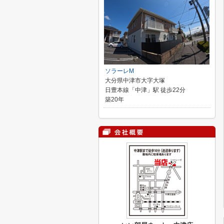
ソラーレM
大分県中津市大字大塚
日豊本線「中津」駅 徒歩22分
築20年