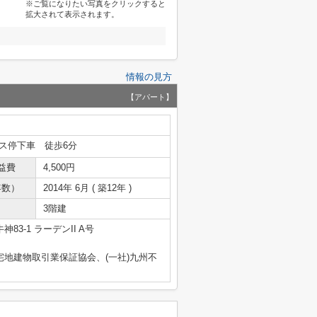
※ご覧になりたい写真をクリックすると
拡大されて表示されます。
情報の見方
【アパート】
ス停下車 徒歩6分
益費
4,500円
年数）
2014年 6月 ( 築12年 )
3階建
83-1 ラーデンII A号
宅地建物取引業保証協会、(一社)九州不