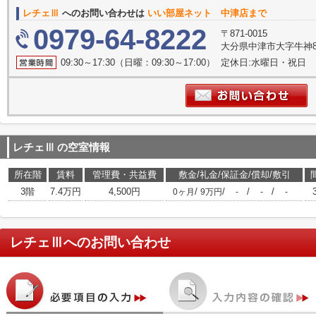
レチェⅢ
へのお問い合わせは
いい部屋ネット 中津店まで
0979-64-8222
〒871-0015
大分県中津市大字牛神83-
09:30～17:30（日曜：09:30～17:00） 定休日:水曜日・祝日
レチェⅢ
の空室情報
所在階
賃料
管理費・共益費
敷金/礼金/保証金/償却/敷引
3階
7.4万円
4,500円
/
/
/
/
0ヶ月
9万円
-
-
-
レチェⅢ
へのお問い合わせ