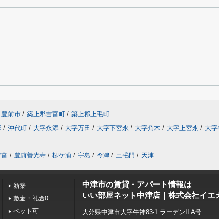
豊前市
/
築上郡吉富町
/
築上郡上毛町
塚
/
沖代町
/
大字永添
/
大字万田
/
大字下宮永
/
大字角木
/
大字上宮永
/
大字
吉富
/
豊前善光寺
/
柳ケ浦
/
宇島
/
今津
/
三毛門
/
天津
中津市の賃貸・アパート情報は
新築
いい部屋ネット中津店｜株式会社イエ
敷金・礼金0
ペット可
大分県中津市大字牛神83-1 ラーデンII A号