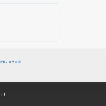
蛎瀬
/
大字東浜
カリ