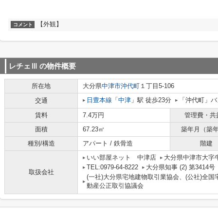
【外観】
コメント
レチェⅢ
の物件概要
所在地
大分県
中津市
沖代町
１丁目5-106
日豊本線
「
中津
」駅 徒歩23分
「沖代町」バ
交通
賃料
7.4万円
管理費・共
面積
67.23㎡
築年月（築
種別/構造
アパート / 鉄骨造
階建
いい部屋ネット 中津店
大分県中津市大字牛神
TEL:0979-64-8222
大分県知事 (2) 第3414号
取扱会社
(一社)大分県宅地建物取引業協会、(公社)全国
動産公正取引協議会