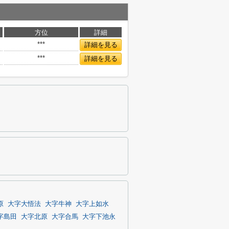
方位
詳細
***
詳細を見る
***
詳細を見る
原
大字大悟法
大字牛神
大字上如水
字島田
大字北原
大字合馬
大字下池永