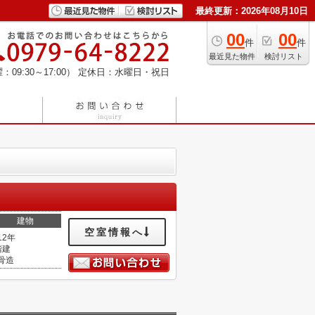
最終更新：2026年08月10日
00
00
件
件
最近見た物件
検討リスト
：09:30～17:00）
定休日：水曜日・祝日
建物
空室情報へ
12年
階建
骨造