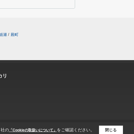
蛎瀬
/
殿町
カリ
当社の
をご確認ください。
閉じる
「Cookieの取扱いについて」