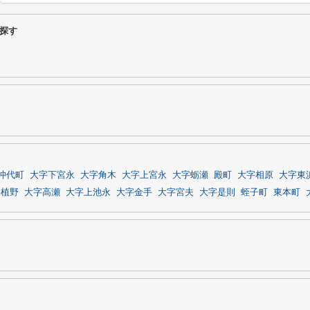
探す
沖代町
大字下宮永
大字角木
大字上宮永
大字蛎瀬
殿町
大字相原
大字東
字植野
大字高瀬
大字上池永
大字金手
大字宮夫
大字是則
蛭子町
東本町