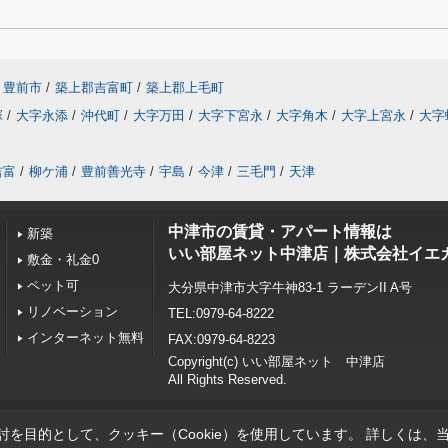
豊前市
/
築上郡吉富町
/
築上郡上毛町
塚
/
大字永添
/
沖代町
/
大字万田
/
大字下宮永
/
大字角木
/
大字上宮永
/
大字
吉富
/
柳ケ浦
/
豊前善光寺
/
宇島
/
今津
/
三毛門
/
天津
中津市の賃貸・アパート情報は
新築
いい部屋ネット中津店｜株式会社イエ
敷金・礼金0
ペット可
大分県中津市大字牛神83-1 ラーデンII A号
リノベーション
TEL:0979-64-8222
インターネット無料
FAX:0979-64-8223
Copyright(c) いい部屋ネット 中津店
All Rights Reserved.
を目的として、クッキー（Cookie）を使用しています。
詳しくは、