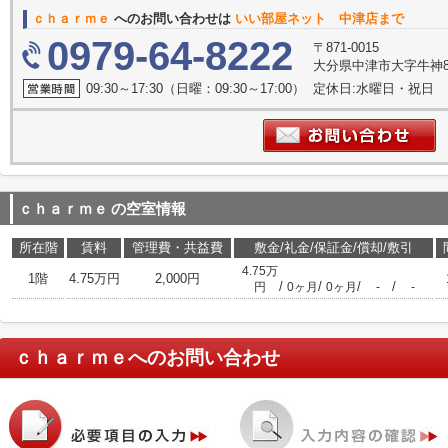
ｃｈａｒｍｅ
へのお問い合わせは
いい部屋ネット 中津店まで
0979-64-8222
〒871-0015
大分県中津市大字牛神83-
09:30～17:30（日曜：09:30～17:00） 定休日:水曜日・祝日
ｃｈａｒｍｅ
の空室情報
所在階
賃料
管理費・共益費
敷金/礼金/保証金/償却/敷引
4.75万
1階
4.75万円
2,000円
/
/
/
/
円
0ヶ月
0ヶ月
-
-
ｃｈａｒｍｅ
へのお問い合わせ