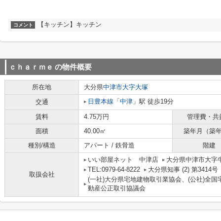
【キッチン】キッチン
コメント
ｃｈａｒｍｅ
の物件概要
所在地
大分県
中津市
大字大塚
日豊本線
「
中津
」駅 徒歩19分
交通
賃料
4.75万円
管理費・共
面積
40.00㎡
築年月（築
種別/構造
アパート / 鉄骨造
階建
いい部屋ネット 中津店
大分県中津市大字牛神
TEL:0979-64-8222
大分県知事 (2) 第3414号
取扱会社
(一社)大分県宅地建物取引業協会、(公社)全国
動産公正取引協議会