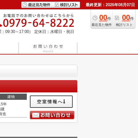
最終更新：2026年08月07日
00
00
件
件
最近見た物件
検討リスト
：09:30～17:00）
定休日：水曜日・祝日
建物
空室情報へ
15年
階建
骨造