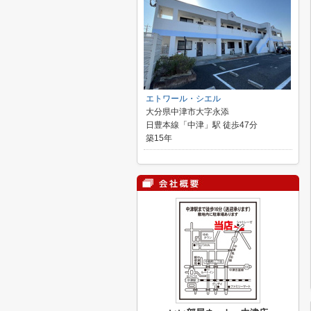
エトワール・シエル
大分県中津市大字永添
日豊本線「中津」駅 徒歩47分
築15年