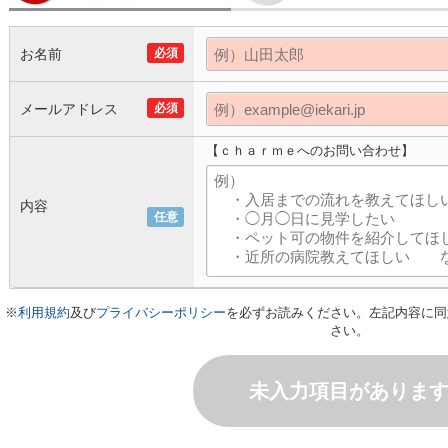
お名前
必須
メールアドレス
必須
【ｃｈａｒｍｅへのお問い合わせ】
内容
任意
※
利用規約
及び
プライバシーポリシー
を必ずお読みください。左記内容に同
さい。
未入力項目がありま