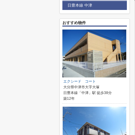
日豊本線 中津
おすすめ物件
エクシード コート
大分県中津市大字大塚
日豊本線「中津」駅 徒歩38分
築12年