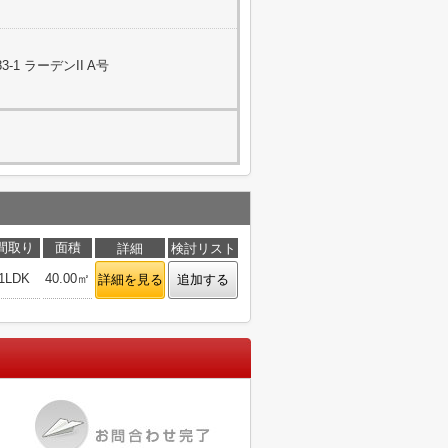
1 ラーデンII A号
間取り
面積
詳細
検討リスト
1LDK
40.00㎡
詳細を見る
追加する