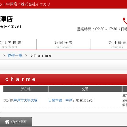
ット中津店／株式会社イエカリ
営業時間：09:30～17:30（日曜
リ
>
物件一覧
>
ｃｈａｒｍｅ
ｃｈａｒｍｅ
所在地
交通
築
大分県
中津市
大字大塚
日豊本線
「
中津
」駅 徒歩19分
2
鉄
物件情報