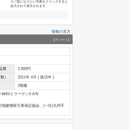
※ご覧になりたい写真をクリックすると
拡大されて表示されます。
情報の見方
【アパート】
益費
2,000円
年数）
2011年 4月 ( 築15年 )
2階建
83-1 ラーデンII A号
宅地建物取引業保証協会、(一社)九州不