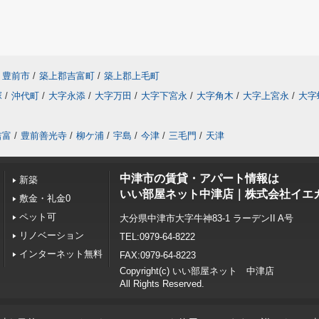
豊前市
/
築上郡吉富町
/
築上郡上毛町
塚
/
沖代町
/
大字永添
/
大字万田
/
大字下宮永
/
大字角木
/
大字上宮永
/
大字
吉富
/
豊前善光寺
/
柳ケ浦
/
宇島
/
今津
/
三毛門
/
天津
中津市の賃貸・アパート情報は
新築
いい部屋ネット中津店｜株式会社イエ
敷金・礼金0
ペット可
大分県中津市大字牛神83-1 ラーデンII A号
リノベーション
TEL:0979-64-8222
インターネット無料
FAX:0979-64-8223
Copyright(c) いい部屋ネット 中津店
All Rights Reserved.