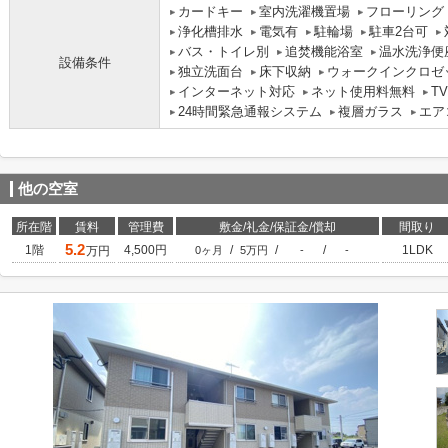
カードキー
室内洗濯機置場
フローリング
浄化槽排水
電気有
駐輪場
駐車2台可
バス・トイレ別
追焚機能浴室
温水洗浄便
設備条件
独立洗面台
床下収納
ウォークインクロゼ
インターネット対応
ネット使用料無料
T
24時間緊急通報システム
複層ガラス
エア
他の空室
所在階
賃料
管理費
敷金/礼金/保証金/償却
間取り
5.2
1階
4,500円
/
/
/
1LDK
万円
0ヶ月
5万円
-
-