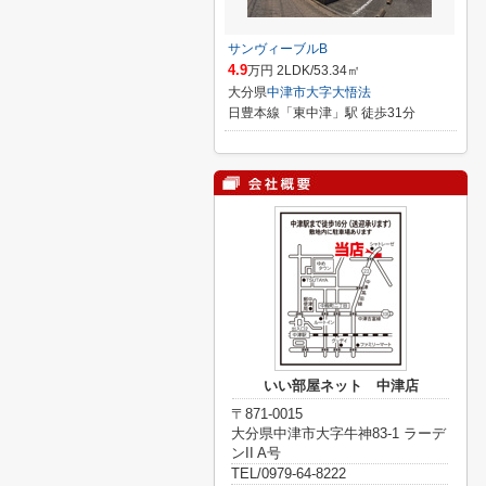
サンヴィーブルB
4.9
万円 2LDK/53.34㎡
大分県
中津市
大字大悟法
日豊本線「東中津」駅 徒歩31分
いい部屋ネット 中津店
〒871-0015
大分県中津市大字牛神83-1 ラーデ
ンII A号
TEL/0979-64-8222