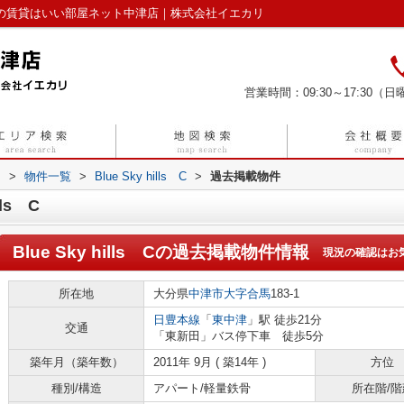
｜中津市の賃貸はいい部屋ネット中津店｜株式会社イエカリ
営業時間：09:30～17:30（日曜
リ
>
物件一覧
>
Blue Sky hills C
>
過去掲載物件
ls C
Blue Sky hills C
の過去掲載物件情報
現況の確認はお
所在地
大分県
中津市
大字合馬
183-1
日豊本線
「
東中津
」駅 徒歩21分
交通
「東新田」バス停下車 徒歩5分
築年月（築年数）
2011年 9月 ( 築14年 )
方位
種別/構造
アパート/軽量鉄骨
所在階/階