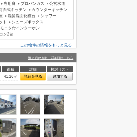
専用庭
プロパンガス
公営水道
対面式キッチン
カウンターキッチン
座
洗髪洗面化粧台
シャワー
ット
シューズボックス
Vモニタ付インターホン
コン2台
この物件の情報をもっと見る
Blue Sky hills C詳細はこちら
面積
詳細
検討リスト
41.26㎡
詳細を見る
追加する