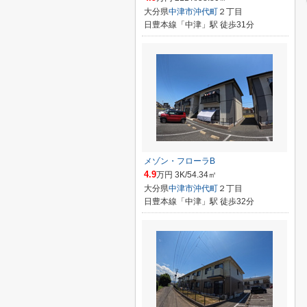
大分県
中津市
沖代町
２丁目
日豊本線「中津」駅 徒歩31分
メゾン・フローラB
4.9
万円 3K/54.34㎡
大分県
中津市
沖代町
２丁目
日豊本線「中津」駅 徒歩32分