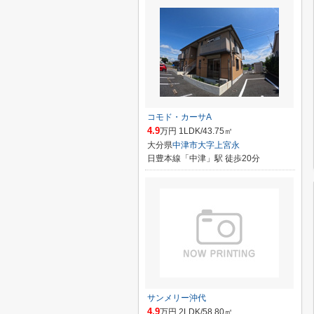
コモド・カーサA
4.9
万円 1LDK/43.75㎡
大分県
中津市
大字上宮永
日豊本線「中津」駅 徒歩20分
サンメリー沖代
4.9
万円 2LDK/58.80㎡