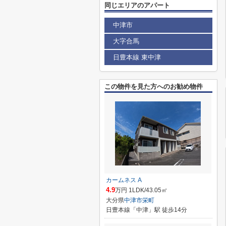
同じエリアのアパート
中津市
大字合馬
日豊本線 東中津
この物件を見た方へのお勧め物件
カームネス A
4.9
万円 1LDK/43.05㎡
大分県
中津市
栄町
日豊本線「中津」駅 徒歩14分