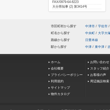
FAX/0979-64-8223
大分県知事 (2) 第3414号
市区町村から探す
中津市
/
宇佐市
/
町名から探す
中央町
/
大字大
路線から探す
日豊本線
駅から探す
中津
/
東中津
/
ホーム
お問い合わせ
会社概要
スタッフ紹介
プライバシーポリシー
お客様の声
利用規約
周辺施設検索
サイトマップ
物件カタログ