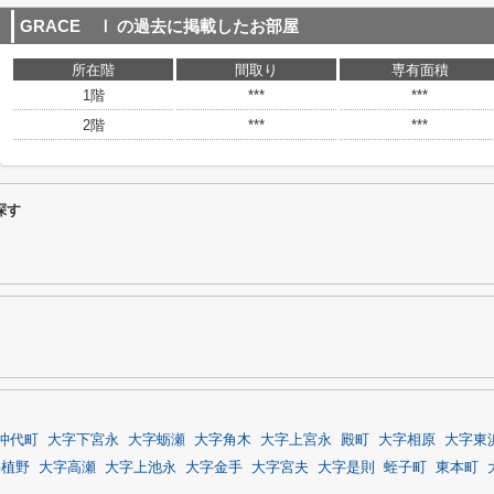
GRACE Ⅰ
の過去に掲載したお部屋
所在階
間取り
専有面積
1階
***
***
2階
***
***
探す
沖代町
大字下宮永
大字蛎瀬
大字角木
大字上宮永
殿町
大字相原
大字東
字植野
大字高瀬
大字上池永
大字金手
大字宮夫
大字是則
蛭子町
東本町