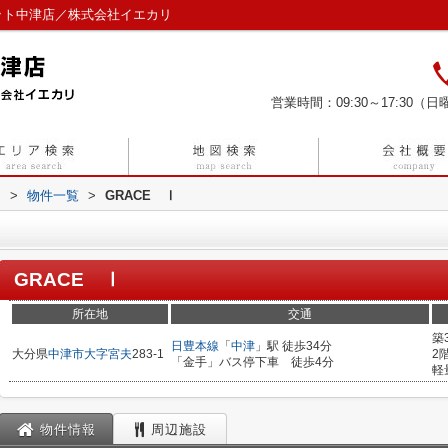
ット中津店／株式会社イエカリ
営業時間：09:30～17:30（日曜
リ
>
物件一覧
>
GRACE Ⅰ
GRACE Ⅰ
所在地
交通
築
日豊本線
「
中津
」駅 徒歩34分
大分県
中津市
大字宮夫
283-1
2
「金手」バス停下車 徒歩4分
軽
物件情報
周辺施設