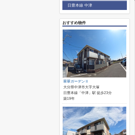
日豊本線 中津
おすすめ物件
翠翠ガーデンⅡ
大分県中津市大字大塚
日豊本線「中津」駅 徒歩23分
築19年