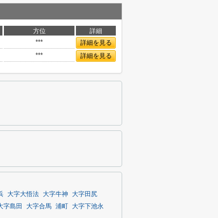
方位
詳細
***
詳細を見る
***
詳細を見る
浜
大字大悟法
大字牛神
大字田尻
大字島田
大字合馬
浦町
大字下池永