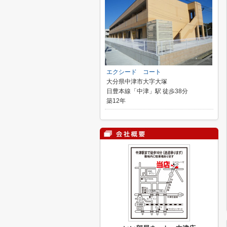
エクシード コート
大分県中津市大字大塚
日豊本線「中津」駅 徒歩38分
築12年