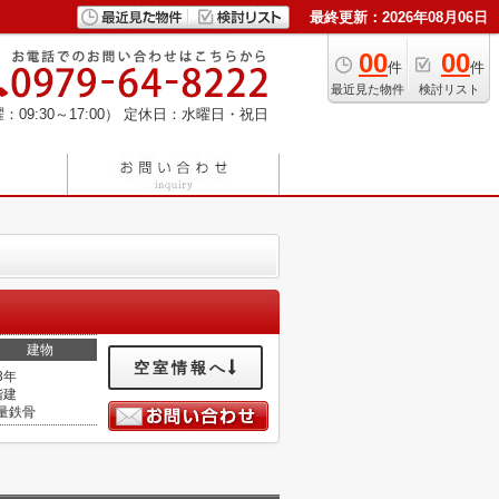
最終更新：2026年08月06日
00
00
件
件
最近見た物件
検討リスト
：09:30～17:00）
定休日：水曜日・祝日
建物
空室情報へ
3年
階建
量鉄骨