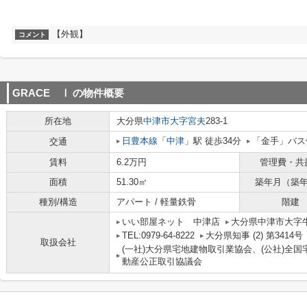
【外観】
コメント
GRACE Ⅰ
の物件概要
所在地
大分県
中津市
大字宮夫
283-1
日豊本線
「
中津
」駅 徒歩34分
「金手」バス
交通
賃料
6.2万円
管理費・共
面積
51.30㎡
築年月（築
種別/構造
アパート / 軽量鉄骨
階建
いい部屋ネット 中津店
大分県中津市大字牛神
TEL:0979-64-8222
大分県知事 (2) 第3414号
取扱会社
(一社)大分県宅地建物取引業協会、(公社)全国
動産公正取引協議会