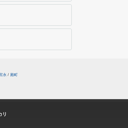
宮永
/
殿町
カリ