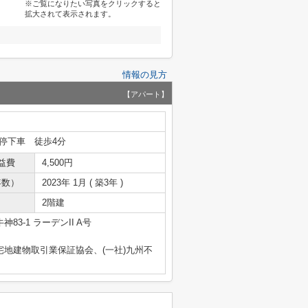
※ご覧になりたい写真をクリックすると
拡大されて表示されます。
情報の見方
【アパート】
停下車 徒歩4分
益費
4,500円
年数）
2023年 1月 ( 築3年 )
2階建
83-1 ラーデンII A号
宅地建物取引業保証協会、(一社)九州不