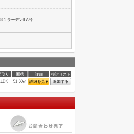
1 ラーデンII A号
間取り
面積
詳細
検討リスト
1LDK
51.30㎡
詳細を見る
追加する