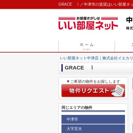
GRACE Ⅰ／中津市の賃貸はいい部屋ネ
いい部屋ネット中津店｜株式会社イエカ
GRACE Ⅰ
▼ご希望の物件をお探しします
同じエリアの物件
中津市
大字宮夫