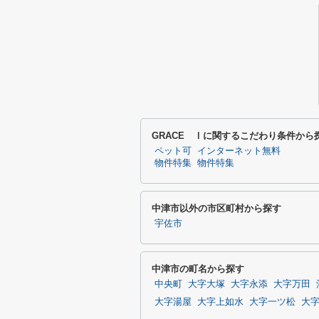
GRACE Ⅰに関するこだわり条件から
ペット可
インターネット無料
物件特集
物件特集
中津市以外の市区町村から探す
宇佐市
中津市の町名から探す
中央町
大字大塚
大字永添
大字万田
大字湯屋
大字上如水
大字一ツ松
大