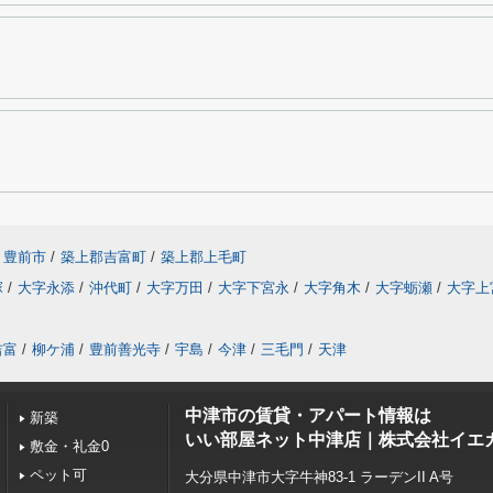
豊前市
/
築上郡吉富町
/
築上郡上毛町
塚
/
大字永添
/
沖代町
/
大字万田
/
大字下宮永
/
大字角木
/
大字蛎瀬
/
大字上
吉富
/
柳ケ浦
/
豊前善光寺
/
宇島
/
今津
/
三毛門
/
天津
中津市の賃貸・アパート情報は
新築
いい部屋ネット中津店｜株式会社イエ
敷金・礼金0
ペット可
大分県中津市大字牛神83-1 ラーデンII A号