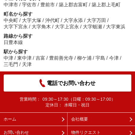
中津市
/
宇佐市
/
豊前市
/
築上郡吉富町
/
築上郡上毛町
町名から探す
中央町
/
大字大塚
/
沖代町
/
大字永添
/
大字万田
/
大字下宮永
/
大字角木
/
大字上宮永
/
大字蛎瀬
/
大字東浜
路線から探す
日豊本線
駅から探す
中津
/
東中津
/
吉富
/
豊前善光寺
/
柳ケ浦
/
宇島
/
今津
/
三毛門
/
天津
電話でお問い合わせ
営業時間：
09:30～17:30（日曜：09:30～17:00）
定休日：
水曜日・祝日
ホーム
会社概要
お問い合わせ
物件リクエスト