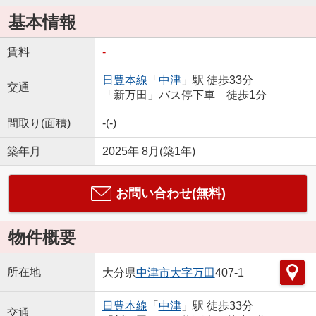
基本情報
賃料
-
日豊本線
「
中津
」駅 徒歩33分
交通
「新万田」バス停下車 徒歩1分
間取り(面積)
-(-)
築年月
2025年 8月(築1年)
お問い合わせ(無料)
物件概要
所在地
大分県
中津市
大字万田
407-1
日豊本線
「
中津
」駅 徒歩33分
交通