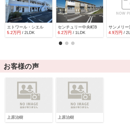
エトワール・シエル
センチュリー中央町B
サンメリー
5.2
万
円
/ 2LDK
6.2
万
円
/ 1LDK
4.9
万
円
/ 2
お客様の声
上原治樹
上原治樹