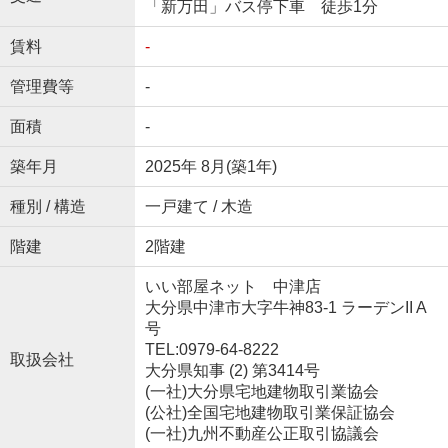
「新万田」バス停下車 徒歩1分
賃料
-
管理費等
-
面積
-
築年月
2025年 8月(築1年)
種別 / 構造
一戸建て / 木造
階建
2階建
いい部屋ネット 中津店
大分県中津市大字牛神83-1 ラーデンII A
号
TEL:0979-64-8222
取扱会社
大分県知事 (2) 第3414号
(一社)大分県宅地建物取引業協会
(公社)全国宅地建物取引業保証協会
(一社)九州不動産公正取引協議会