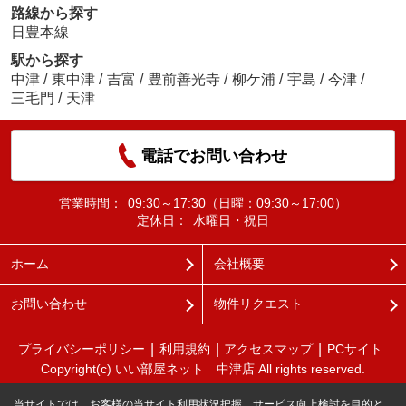
路線から探す
日豊本線
駅から探す
中津
/
東中津
/
吉富
/
豊前善光寺
/
柳ケ浦
/
宇島
/
今津
/
三毛門
/
天津
電話でお問い合わせ
営業時間：
09:30～17:30（日曜：09:30～17:00）
定休日：
水曜日・祝日
ホーム
会社概要
お問い合わせ
物件リクエスト
プライバシーポリシー
利用規約
アクセスマップ
PCサイト
Copyright(c) いい部屋ネット 中津店 All rights reserved.
当サイトでは、お客様の当サイト利用状況把握、サービス向上検討を目的と