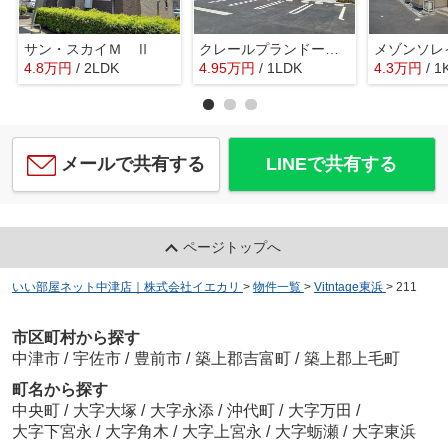
サン・スカイＭ Ⅱ
クレールプランドールⅢ
メゾンソレ
4.8
万
円
/ 2LDK
4.95
万
円
/ 1LDK
4.3
万
円
/ 1
メールで共有する
LINEで共有する
ページトップへ
いい部屋ネット中津店｜株式会社イエカリ
>
物件一覧
>
Vitntage東浜
>
211
市区町村から探す
中津市
/
宇佐市
/
豊前市
/
築上郡吉富町
/
築上郡上毛町
町名から探す
中央町
/
大字大塚
/
大字永添
/
沖代町
/
大字万田
/
大字下宮永
/
大字角木
/
大字上宮永
/
大字蛎瀬
/
大字東浜