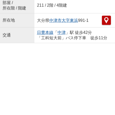
部屋 /
211 / 2階 / 4階建
所在階 / 階建
所在地
大分県
中津市
大字東浜
991-1
日豊本線
「
中津
」駅 徒歩42分
交通
「工科短大前」バス停下車 徒歩11分