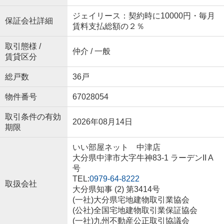
ジェイリース：契約時に10000円・毎月
保証会社詳細
賃料支払総額の２％
取引態様 /
仲介 / 一般
賃貸区分
総戸数
36戸
物件番号
67028054
取引条件の有効
2026年08月14日
期限
いい部屋ネット 中津店
大分県中津市大字牛神83-1 ラーデンII A
号
TEL:
0979-64-8222
取扱会社
大分県知事 (2) 第3414号
(一社)大分県宅地建物取引業協会
(公社)全国宅地建物取引業保証協会
(一社)九州不動産公正取引協議会