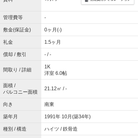
管理費等
-
敷金(保証金)
0ヶ月(-)
礼金
1.5ヶ月
償却 / 敷引
- / -
1K
間取り / 詳細
洋室 6.0帖
面積 /
21.12㎡ / -
バルコニー面積
向き
南東
築年月
1991年 10月(築34年)
種別 / 構造
ハイツ / 鉄骨造