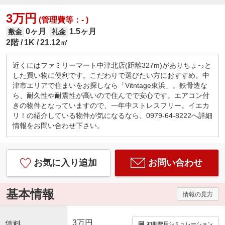
3万円
(管理費等：- )
0ヶ月
1.5ヶ月
敷金
礼金
2階
1K
21.12㎡
近くにはファミリーマート中津北店(距離327m)がありちょっと
した買い物に便利です。こだわりで選びたい方におすすめ。中
津市エリアで住まいをお探しなら「Vitntage東浜」。鉄骨造な
ら、耐久性や耐震性が高いので住んでで安心です。エアコン付
きの物件となっていますので、一年中ストレスフリー。イエカ
リ！の紹介している物件が気になるなら、0979-64-8222へ詳細
情報をお問い合わせ下さい。
お気に入り追加
お問い合わせ
基本情報
情報の見方
3万円
賃料
初期費用シミュレーション