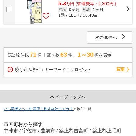
5.3
万
円
(管理費等：2,300円 )
0ヶ月
1ヶ月
敷金
礼金
1階 / 1LDK / 50.49㎡
次の30件へ
71
63
1～30
該当物件数
棟
空き数
件
棟を表示
変更
絞り込み条件：
キーワード：クロゼット
ページトップへ
いい部屋ネット中津店｜株式会社イエカリ
>
物件一覧
市区町村から探す
中津市
/
宇佐市
/
豊前市
/
築上郡吉富町
/
築上郡上毛町