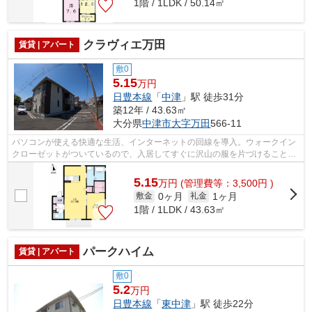
1階 / 1LDK / 50.14㎡
クラヴィエ万田
賃貸 | アパート
敷0
5.15
万円
日豊本線
「
中津
」駅 徒歩31分
築12年 / 43.63㎡
大分県
中津市
大字万田
566-11
パソコンが使える快適な生活、インターネットの回線を導入。ウォークイン
クローゼットがついているので、入居してすぐに沢山の服を片づけることが
できます。駐2台可なので、2台目の車...
5.15
万
円
(管理費等：3,500円 )
0ヶ月
1ヶ月
敷金
礼金
1階 / 1LDK / 43.63㎡
パークハイム
賃貸 | アパート
敷0
5.2
万円
日豊本線
「
東中津
」駅 徒歩22分