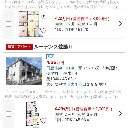
駐車2台可で、来客にも対応できます。この物件ならば比較的費用を抑えら
れるので検討してみてはいかがでしょうか。使い勝手の良いアパートでイチ
オシの物件です。素敵な生活はゆとりあ...
4.2
万
円
(管理費等：3,000円 )
0ヶ月
0ヶ月
敷金
礼金
1階 / 2LDK / 51.70㎡
ルーデンス佐藤Ⅱ
賃貸 | アパート
敷0
4.25
万円
日豊本線
「
中津
」駅 バス15分 「鶴居郵
便局前」 停歩3分
築13年 / 45.06㎡
大分県
中津市
大字万田
１８８番地
「ルーデンス佐藤Ⅱ」：中津市エリアの新居にピッタリ。室内設備は浴室乾
燥機・洗面所独立など豊富に揃っており、過ごしやすいお部屋になっており
ます。収納はウォークインクロゼット・...
4.25
万
円
(管理費等：2,000円 )
0ヶ月
1ヶ月
敷金
礼金
1階 / 2DK / 45.06㎡