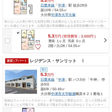
5.3
万円
日豊本線
「
中津
」駅 徒歩28分
築10年 / 54.55㎡
大分県
中津市
大字大塚
知らない人が来た時でも玄関を開ける必要がなくなるモニター付きインター
ホンを備えております。お風呂場の乾燥機能もある浴室乾燥機の付いた物件
です。空間を上手くお使いいただける...
5.3
万
円
(管理費等：3,000円 )
1ヶ月
0ヶ月
敷金
礼金
2階 / 2LDK / 54.55㎡
レジデンス・サンリット Ⅰ
賃貸 | アパート
敷0
5.3
万円
日豊本線
「
中津
」駅 バス5分 「牛神」 停
歩9分
築6年 / 50.49㎡
大分県
中津市
大字蛎瀬
蠣原８２１番地１
収納はウォークインクロゼット・床下収納など豊富なので、広々と空間を利
用することも可能です。玄関先まで覗き穴を覗きに行かなくてもインターホ
ン越しに誰が来たのかを確認できます...