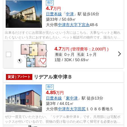
敷0
4.7
万円
日豊本線
「
中津
」駅 徒歩16分
築33年 / 50.69㎡
大分県
中津市
大字下宮永
48-6
出来るだけすぐにお部屋が見たいという方にはこちら。大事なペットと離れ
たくないという方におすすめしたい、ペット相談可の物件です。陽当たりが
良いので、部屋の中にカビが生えにく...
4.7
万
円
(管理費等：2,000円 )
0ヶ月
1ヶ月
敷金
礼金
1階 / 3DK / 50.69㎡
リデアル東中津Ｂ
賃貸 | アパート
敷0
4.85
万円
日豊本線
「
東中津
」駅 徒歩13分
築3年 / 44.01㎡
大分県
中津市
大字田尻
１０８６番地５
ぜひ一度見ていただきたい、「リデアル東中津Ｂ」です。共用部には宅配ボ
ックスが付いているので、荷物の受け取りのために早く帰宅する必要があり
ません。幅広い方に好評のフローリン...