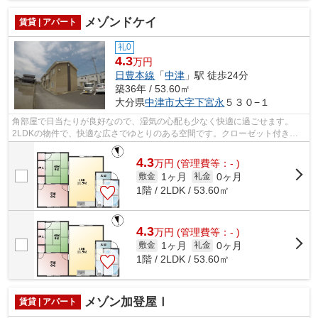
メゾンドケイ
賃貸 | アパート
礼0
4.3
万円
日豊本線
「
中津
」駅 徒歩24分
築36年 / 53.60㎡
大分県
中津市
大字下宮永
５３０−１
角部屋で日当たりが良好なので、湿気の心配も少なく快適に過ごせます。
2LDKの物件で、快適な広さでゆとりのある空間です。クローゼット付きの
物件なので、つい物が溜まりがちな方にも...
4.3
万
円
(管理費等：- )
1ヶ月
0ヶ月
敷金
礼金
1階 / 2LDK / 53.60㎡
4.3
万
円
(管理費等：- )
1ヶ月
0ヶ月
敷金
礼金
1階 / 2LDK / 53.60㎡
メゾン加登屋Ⅰ
賃貸 | アパート