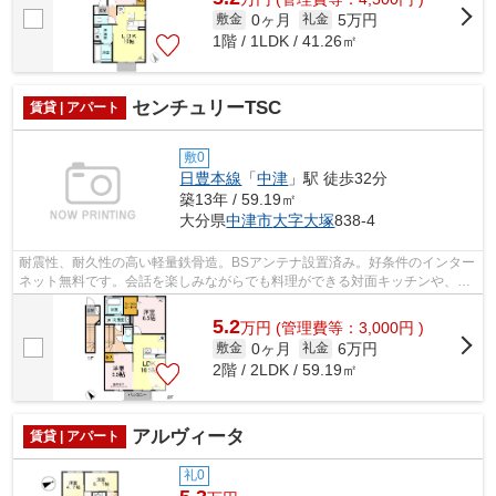
0ヶ月
5万円
敷金
礼金
1階 / 1LDK / 41.26㎡
センチュリーTSC
賃貸 | アパート
敷0
日豊本線
「
中津
」駅 徒歩32分
築13年 / 59.19㎡
大分県
中津市
大字大塚
838-4
耐震性、耐久性の高い軽量鉄骨造。BSアンテナ設置済み。好条件のインター
ネット無料です。会話を楽しみながらでも料理ができる対面キッチンや、大
容量の収納ができるウォークインクロ...
5.2
万
円
(管理費等：3,000円 )
0ヶ月
6万円
敷金
礼金
2階 / 2LDK / 59.19㎡
アルヴィータ
賃貸 | アパート
礼0