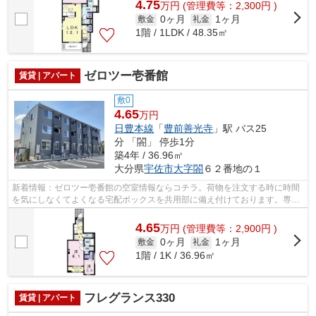
4.75
万
円
(管理費等：2,300円 )
0ヶ月
1ヶ月
敷金
礼金
1階 / 1LDK / 48.35㎡
ゼロツー壱番館
賃貸 | アパート
敷0
4.65
万円
日豊本線
「
豊前善光寺
」駅 バス25
分 「閤」 停歩1分
築4年 / 36.96㎡
大分県
宇佐市
大字閤
６２番地の１
新着情報：ゼロツー壱番館の空室情報ならコチラ。荷物を注文する時に時間
を気にしなくてよくなる宅配ボックスを共用部に備え付けております。専有
面積36.96平米で、広々しております。...
4.65
万
円
(管理費等：2,900円 )
0ヶ月
1ヶ月
敷金
礼金
1階 / 1K / 36.96㎡
フレグランス330
賃貸 | アパート