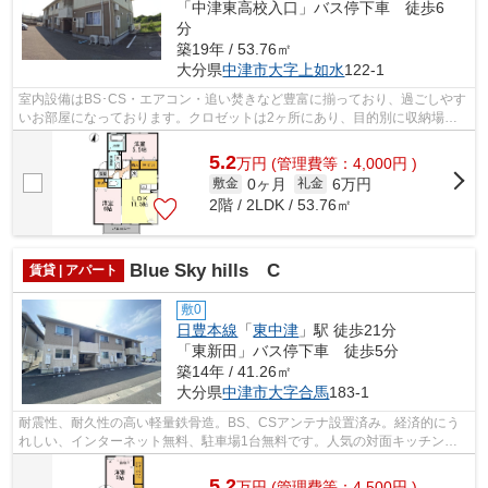
「中津東高校入口」バス停下車 徒歩6
分
築19年 / 53.76㎡
大分県
中津市
大字上如水
122-1
室内設備はBS･CS・エアコン・追い焚きなど豊富に揃っており、過ごしやす
いお部屋になっております。クロゼットは2ヶ所にあり、目的別に収納場所
を使い分けられます。53.76平米のお部屋...
5.2
万
円
(管理費等：4,000円 )
0ヶ月
6万円
敷金
礼金
2階 / 2LDK / 53.76㎡
Blue Sky hills C
賃貸 | アパート
敷0
日豊本線
「
東中津
」駅 徒歩21分
「東新田」バス停下車 徒歩5分
築14年 / 41.26㎡
大分県
中津市
大字合馬
183-1
耐震性、耐久性の高い軽量鉄骨造。BS、CSアンテナ設置済み。経済的にう
れしい、インターネット無料、駐車場1台無料です。人気の対面キッチン
や、大容量の収納ができるウォークインクロ...
5.2
万
円
(管理費等：4,500円 )