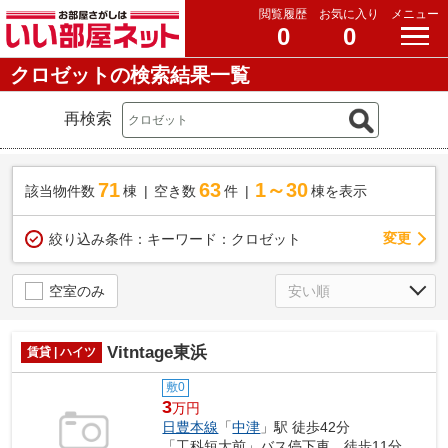
閲覧履歴
お気に入り
メニュー
0
0
クロゼットの検索結果一覧
再検索
71
63
1～30
該当物件数
棟
空き数
件
棟を表示
変更
絞り込み条件：
キーワード：クロゼット
空室のみ
Vitntage東浜
賃貸 | ハイツ
敷0
3
万円
日豊本線
「
中津
」駅 徒歩42分
「工科短大前」バス停下車 徒歩11分