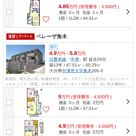
4.85
万
円
(管理費等：3,000円 )
0ヶ月
1ヶ月
敷金
礼金
1階 / 1LDK / 44.01㎡
ベレーザ角木
賃貸 | アパート
敷0
4.9
5.8
万円～
万円
日豊本線
「
中津
」駅 徒歩26分
築13年 / 47.51㎡～60.29㎡
大分県
中津市
大字角木
205-3
耐震性、耐久性の高い軽量鉄骨造。BS、CSアンテナ設置済み。セコムホー
ムセキュリティ搭載。好条件のインターネット無料です。追い焚き機能付き
なのでいつでも温かく、広々とした一坪...
5
万
円
(管理費等：4,500円 )
0ヶ月
3万円
敷金
礼金
1階 / 1LDK / 47.51㎡
4.9
万
円
(管理費等：4,500円 )
0ヶ月
0万円
敷金
礼金