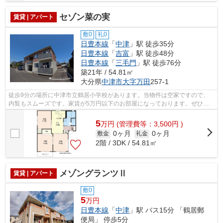
セゾン菜の実
賃貸 | アパート
敷0
礼0
日豊本線
「
中津
」駅 徒歩35分
日豊本線
「
吉富
」駅 徒歩48分
日豊本線
「
三毛門
」駅 徒歩76分
築21年 / 54.81㎡
大分県
中津市
大字万田
257-1
徒歩9分の場所に中津市立鶴居小学校があります。当物件は空家ですので、
内覧もスムーズです。家賃が5万円以下のお部屋になっております。ぜひご
覧いただきたい賃貸物件です。住まい探...
5
万
円
(管理費等：3,500円 )
0ヶ月
0ヶ月
敷金
礼金
2階 / 3DK / 54.81㎡
メゾングランツⅡ
賃貸 | アパート
敷0
5
万円
日豊本線
「
中津
」駅 バス15分 「鶴居郵
便局」 停歩5分