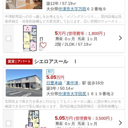
築12年 / 57.19㎡
大分県
中津市
大字万田
６２番地９
中津駅周辺への引っ越しをお考えなら「メゾングランツⅡ」。室内設備は洗
面所独立・浴室乾燥機など大変充実しております。広い空間のウォークイン
クロゼットがあり、衣類の管理が楽にで...
5
万
円
(管理費等：1,800円 )
0ヶ月
1ヶ月
敷金
礼金
2階 / 2LDK / 57.19㎡
シエロアスール Ⅰ
賃貸 | アパート
敷0
5.05
万円
日豊本線
「
東中津
」駅 徒歩16分
築3年 / 50.14㎡
大分県
中津市
大字田尻
１６１９番地２
玄関先まで覗き穴を覗きに行かなくてもインターホン越しに誰が来たのかを
確認できるので安心感があります。室内設備は洗面所独立・浴室乾燥機など
充実した設備を備え付けています。収...
5.05
万
円
(管理費等：3,500円 )
0ヶ月
1ヶ月
敷金
礼金