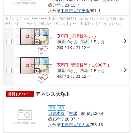
築34年 / 21.12㎡
大分県
中津市
大字東浜
991-1
近くにはファミリーマート中津北店(距離327m)がありちょっとした買い物に
便利です。こだわりで選びたい方におすすめ。中津市エリアで住まいをお探
しなら「Vitntage東浜」。鉄骨造なら...
3
万
円
(管理費等：- )
0ヶ月
1.5ヶ月
敷金
礼金
2階 / 1K / 21.12㎡
3
万
円
(管理費等：1,000円 )
0ヶ月
1.5ヶ月
敷金
礼金
4階 / 1K / 21.12㎡
アネシス大塚Ⅱ
賃貸 | アパート
敷0
礼0
日豊本線
「
中津
」駅 徒歩30分
築15年 / 26.07㎡
大分県
中津市
大字大塚
755-15