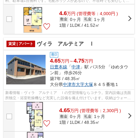
料、駐車場1台無料です。宅配ボックスがあるので、不在時でも安心して荷
物を受け取ることができます。追い焚き機...
4.6
万
円
(管理費等：4,000円 )
0ヶ月
1ヶ月
敷金
礼金
1階 / 1LDK / 41.52㎡
ヴィラ アルテミア Ⅰ
賃貸 | アパート
敷0
4.65
4.75
万円～
万円
日豊本線
「
中津
」駅 バス5分 「ゆめタウ
ン前」 停歩26分
築7年 / 48.35㎡
大分県
中津市
大字大塚
８４５番地１
新着情報：ヴィラ アルテミア Ⅰの空室情報ならコチラ。室内設備は洗面
所独立・浴室乾燥機など充実した設備を備え付けています。収納はウォーク
インクロゼット・床下収納など豊富なの...
4.65
万
円
(管理費等：2,300円 )
0ヶ月
1ヶ月
敷金
礼金
1階 / 1LDK / 48.35㎡