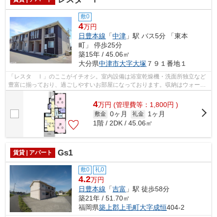
敷0
4
万円
日豊本線
「
中津
」駅 バス5分 「東本
町」 停歩25分
築15年 / 45.06㎡
大分県
中津市
大字大塚
７９１番地１
「レスタ Ⅰ」のここがイチオシ。室内設備は浴室乾燥機・洗面所独立など
豊富に揃っており、過ごしやすいお部屋になっております。収納はウォーク
インクロゼット・床下収納など豊富なの...
4
万
円
(管理費等：1,800円 )
0ヶ月
1ヶ月
敷金
礼金
1階 / 2DK / 45.06㎡
Gs1
賃貸 | アパート
敷0
礼0
4.2
万円
日豊本線
「
吉富
」駅 徒歩58分
築21年 / 51.70㎡
福岡県
築上郡上毛町
大字成恒
404-2