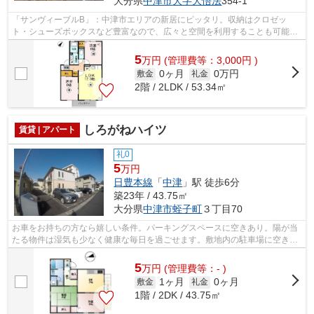
大分県
中津市
大字大悟法
354-1
「サンヴィーブルB」：中津市エリアの新居にピッタリ。収納はクロゼッ
ト・シューズボックスなど豊富なので、広々と空間を利用することも可能で
す。モニターから顔が見えるTVインターホ...
5
万
円
(管理費等：3,000円 )
0ヶ月
0万円
敷金
礼金
2階 / 2LDK / 53.34㎡
しろがねハイツ
賃貸 | アパート
礼0
5
万円
日豊本線
「
中津
」駅 徒歩6分
築23年 / 43.75㎡
大分県
中津市
蛭子町
３丁目70
お車をお持ちの方なら嬉しい条件。パーキングスペースに空きあり。陽が当
たる物件は湿気も少なく健康な毎日を過ごせます。敷地内の駐車場に空きが
あるので、是非ご利用ください。ダイ...
5
万
円
(管理費等：- )
1ヶ月
0ヶ月
敷金
礼金
1階 / 2DK / 43.75㎡