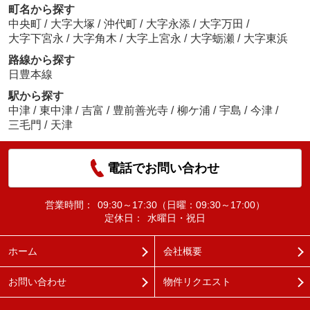
町名から探す
中央町
/
大字大塚
/
沖代町
/
大字永添
/
大字万田
/
大字下宮永
/
大字角木
/
大字上宮永
/
大字蛎瀬
/
大字東浜
路線から探す
日豊本線
駅から探す
中津
/
東中津
/
吉富
/
豊前善光寺
/
柳ケ浦
/
宇島
/
今津
/
三毛門
/
天津
電話でお問い合わせ
営業時間：
09:30～17:30（日曜：09:30～17:00）
定休日：
水曜日・祝日
ホーム
会社概要
お問い合わせ
物件リクエスト