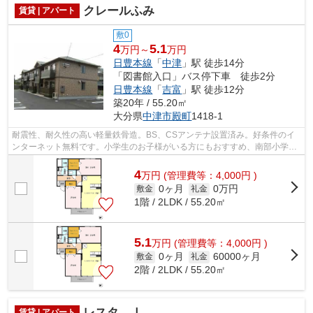
クレールふみ
賃貸 | アパート
敷0
4
5.1
万円～
万円
日豊本線
「
中津
」駅 徒歩14分
「図書館入口」バス停下車 徒歩2分
日豊本線
「
吉富
」駅 徒歩12分
築20年 / 55.20㎡
大分県
中津市
殿町
1418-1
耐震性、耐久性の高い軽量鉄骨造。BS、CSアンテナ設置済み。好条件のイ
ンターネット無料です。小学生のお子様がいる方にもおすすめ、南部小学校
まで623mで通学に便利な立地です。会話...
4
万
円
(管理費等：4,000円 )
0ヶ月
0万円
敷金
礼金
1階 / 2LDK / 55.20㎡
5.1
万
円
(管理費等：4,000円 )
0ヶ月
60000ヶ月
敷金
礼金
2階 / 2LDK / 55.20㎡
レスタ Ⅰ
賃貸 | アパート