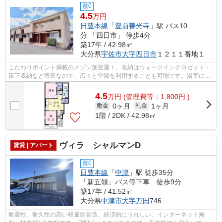
敷0
4.5
万円
日豊本線
「
豊前善光寺
」駅 バス10
分 「四日市」 停歩4分
築17年 / 42.98㎡
大分県
宇佐市
大字四日市
１２１１番地１
こだわりポイント満載のメゾン加登屋Ⅰ。収納はウォークインクロゼット・
床下収納など豊富なので、広々と空間を利用することも可能です。浴室に追
い焚き機能があるのでいつでも暖かいお...
4.5
万
円
(管理費等：1,800円 )
0ヶ月
1ヶ月
敷金
礼金
1階 / 2DK / 42.98㎡
ヴィラ シャルマンD
賃貸 | アパート
敷0
日豊本線
「
中津
」駅 徒歩35分
「新五領」バス停下車 徒歩9分
築17年 / 41.52㎡
大分県
中津市
大字万田
746
耐震性、耐久性の高い軽量鉄骨造。経済的にうれしい、インターネット無