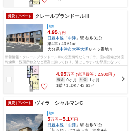
クレールプランドールⅢ
賃貸 | アパート
敷0
4.95
万円
日豊本線
「
中津
」駅 徒歩31分
築4年 / 43.61㎡
大分県
中津市
大字大塚
８４５番地４
新着情報：クレールプランドールⅢの空室情報ならコチラ。室内設備は浴室
乾燥機・洗面所独立など豊富に揃っており、過ごしやすいお部屋になってお
ります。収納はウォークインクロゼット...
4.95
万
円
(管理費等：2,900円 )
0ヶ月
1ヶ月
敷金
礼金
1階 / 1LDK / 43.61㎡
ヴィラ シャルマンC
賃貸 | アパート
敷0
5
5.1
万円～
万円
日豊本線
「
中津
」駅 徒歩31分
「新五領」バス停下車 徒歩9分