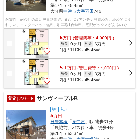
築17年 / 45.45㎡
大分県
中津市
大字万田
746
耐震性、耐久性の高い軽量鉄骨造。BS、CSアンテナ設置済み。経済的にう
れしい、インターネット無料、駐車場1台無料。宅配ボックスがあるので、
不在時でも安心して荷物を受け取ることが...
5
万
円
(管理費等：4,000円 )
0ヶ月
3万円
敷金
礼金
1階 / 1LDK / 45.45㎡
5.1
万
円
(管理費等：4,000円 )
0ヶ月
3万円
敷金
礼金
2階 / 1LDK / 45.45㎡
サンヴィーブルB
賃貸 | アパート
敷0
礼0
5
万円
日豊本線
「
東中津
」駅 徒歩31分
「農協前」バス停下車 徒歩4分
築28年 / 53.34㎡