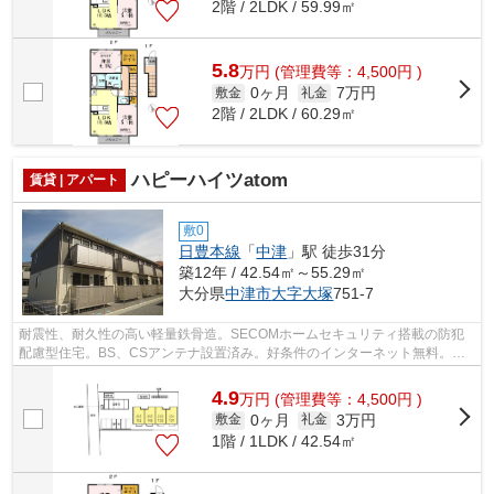
2階 / 2LDK / 59.99㎡
5.8
万
円
(管理費等：4,500円 )
0ヶ月
7万円
敷金
礼金
2階 / 2LDK / 60.29㎡
ハピーハイツatom
賃貸 | アパート
敷0
日豊本線
「
中津
」駅 徒歩31分
築12年 / 42.54㎡～55.29㎡
大分県
中津市
大字大塚
751-7
耐震性、耐久性の高い軽量鉄骨造。SECOMホームセキュリティ搭載の防犯
配慮型住宅。BS、CSアンテナ設置済み。好条件のインターネット無料。宅
配ボックスがあるので、不在時でも安心して...
4.9
万
円
(管理費等：4,500円 )
0ヶ月
3万円
敷金
礼金
1階 / 1LDK / 42.54㎡