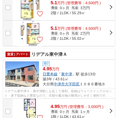
5.1
万
円
(管理費等：4,500円 )
0ヶ月
3万円
敷金
礼金
2階 / 1LDK / 55.29㎡
5.1
万
円
(管理費等：4,500円 )
0ヶ月
2万円
敷金
礼金
2階 / 1LDK / 55.02㎡
リデアル東中津Ａ
賃貸 | アパート
敷0
4.95
万円
日豊本線
「
東中津
」駅 徒歩13分
築3年 / 43.61㎡
大分県
中津市
大字田尻
１０８６番地６
リデアル東中津Ａ：東中津駅にも近くて便利。収納はウォークインクロゼッ
ト・床下収納など豊富なので、衣類や履き物の整理がしやすく便利です。室
内設備は浴室乾燥機・洗面所独立など...
4.95
万
円
(管理費等：3,000円 )
0ヶ月
1ヶ月
敷金
礼金
1階 / 1LDK / 43.61㎡