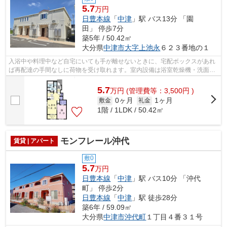
5.7
万円
日豊本線
「
中津
」駅 バス13分 「園
田」 停歩7分
築5年 / 50.42㎡
大分県
中津市
大字上池永
６２３番地の１
入浴中や料理中など自宅にいても手が離せないときに、宅配ボックスがあれ
ば再配達の手間なしに荷物を受け取れます。室内設備は浴室乾燥機・洗面所
独立などが揃っているので、快適に過...
5.7
万
円
(管理費等：3,500円 )
0ヶ月
1ヶ月
敷金
礼金
1階 / 1LDK / 50.42㎡
モンフレール沖代
賃貸 | アパート
敷0
5.7
万円
日豊本線
「
中津
」駅 バス10分 「沖代
町」 停歩2分
日豊本線
「
中津
」駅 徒歩28分
築6年 / 59.09㎡
大分県
中津市
沖代町
１丁目４番３１号