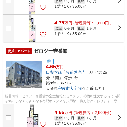
0ヶ月
1ヶ月
敷金
礼金
1階 / 1K / 35.00㎡
4.75
万
円
(管理費等：1,800円 )
0ヶ月
1ヶ月
敷金
礼金
1階 / 1K / 35.00㎡
ゼロツー壱番館
賃貸 | アパート
敷0
4.65
万円
日豊本線
「
豊前善光寺
」駅 バス25
分 「閤」 停歩1分
築4年 / 36.96㎡
大分県
宇佐市
大字閤
６２番地の１
新着情報：ゼロツー壱番館の空室情報ならコチラ。荷物を注文する時に時間
を気にしなくてよくなる宅配ボックスを共用部に備え付けております。専有
面積36.96平米で、広々しております。...
4.65
万
円
(管理費等：2,900円 )
0ヶ月
1ヶ月
敷金
礼金
1階 / 1K / 36.96㎡