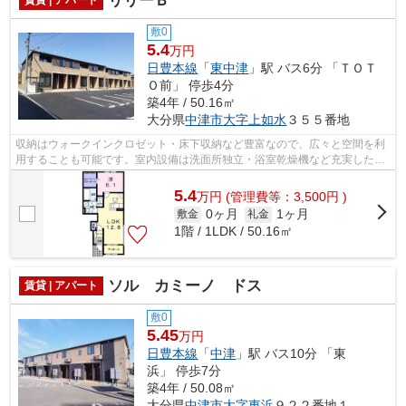
リリーＢ
敷0
5.4
万円
日豊本線
「
東中津
」駅 バス6分 「ＴＯＴ
Ｏ前」 停歩4分
築4年 / 50.16㎡
大分県
中津市
大字上如水
３５５番地
収納はウォークインクロゼット・床下収納など豊富なので、広々と空間を利
用することも可能です。室内設備は洗面所独立・浴室乾燥機など充実した設
備を備え付けています。玄関先まで覗...
5.4
万
円
(管理費等：3,500円 )
0ヶ月
1ヶ月
敷金
礼金
1階 / 1LDK / 50.16㎡
ソル カミーノ ドス
賃貸 | アパート
敷0
5.45
万円
日豊本線
「
中津
」駅 バス10分 「東
浜」 停歩7分
築4年 / 50.08㎡
大分県
中津市
大字東浜
９２２番地１