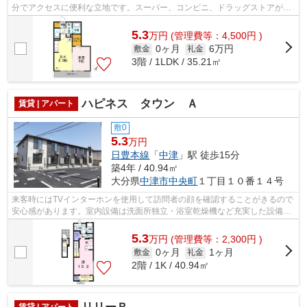
分でアクセスに便利な立地です。スーパー、コンビニ、ドラッグストアが近
くにあります。好条件のインターネット...
5.3
万
円
(管理費等：4,500円 )
0ヶ月
6万円
敷金
礼金
3階 / 1LDK / 35.21㎡
ハピネス タウン Ａ
賃貸 | アパート
敷0
5.3
万円
日豊本線
「
中津
」駅 徒歩15分
築4年 / 40.94㎡
大分県
中津市
中央町
１丁目１０番１４号
来客時にはTVインターホンを使用して訪問者の顔を確認することがきるので
安心感があります。室内設備は洗面所独立・浴室乾燥機など充実した設備を
備え付けています。今や主流となって...
5.3
万
円
(管理費等：2,300円 )
0ヶ月
1ヶ月
敷金
礼金
2階 / 1K / 40.94㎡
賃貸 | アパート