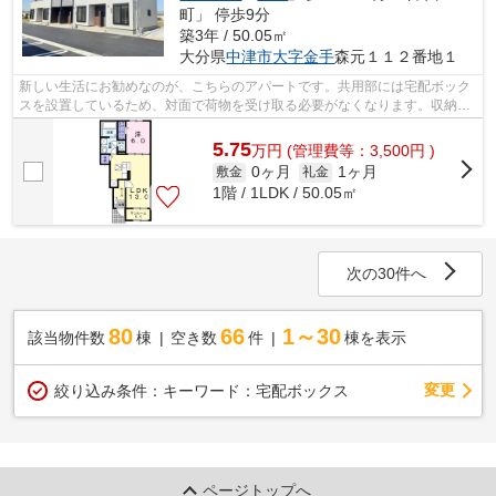
町」 停歩9分
築3年 / 50.05㎡
大分県
中津市
大字金手
森元１１２番地１
新しい生活にお勧めなのが、こちらのアパートです。共用部には宅配ボック
スを設置しているため、対面で荷物を受け取る必要がなくなります。収納は
ウォークインクロゼット・床下収納な...
5.75
万
円
(管理費等：3,500円 )
0ヶ月
1ヶ月
敷金
礼金
1階 / 1LDK / 50.05㎡
次の30件へ
80
66
1～30
該当物件数
棟
空き数
件
棟を表示
変更
絞り込み条件：
キーワード：宅配ボックス
ページトップへ