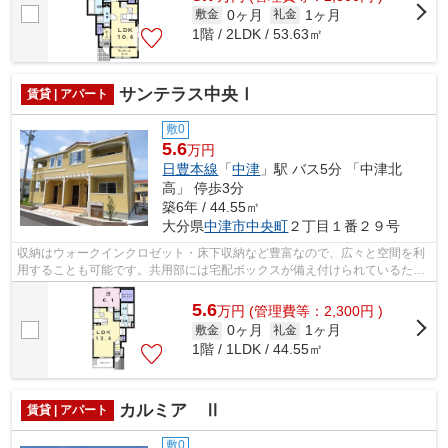
0ヶ月
1ヶ月
敷金
礼金
1階 / 2LDK / 53.63㎡
サンテラス中央Ⅰ
賃貸 | アパート
敷0
5.6
万円
日豊本線
「
中津
」駅 バス5分 「中津北
高」 停歩3分
築6年 / 44.55㎡
大分県
中津市
中央町
２丁目１番２９号
収納はウォークインクロゼット・床下収納など豊富なので、広々と空間を利
用することも可能です。共用部には宅配ボックスが備え付けられているた
め、外出が多い方でも荷物を受け取るこ...
5.6
万
円
(管理費等：2,300円 )
0ヶ月
1ヶ月
敷金
礼金
1階 / 1LDK / 44.55㎡
カルミア Ⅱ
賃貸 | アパート
敷0