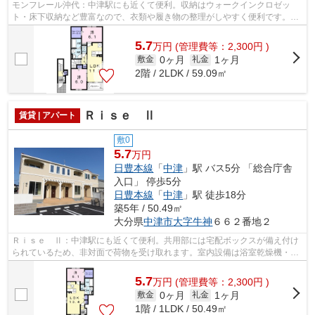
モンフレール沖代：中津駅にも近くて便利。収納はウォークインクロゼッ
ト・床下収納など豊富なので、衣類や履き物の整理がしやすく便利です。室
内設備は浴室乾燥機・洗面所独立などが...
5.7
万
円
(管理費等：2,300円 )
0ヶ月
1ヶ月
敷金
礼金
2階 / 2LDK / 59.09㎡
Ｒｉｓｅ Ⅱ
賃貸 | アパート
敷0
5.7
万円
日豊本線
「
中津
」駅 バス5分 「総合庁舎
入口」 停歩5分
日豊本線
「
中津
」駅 徒歩18分
築5年 / 50.49㎡
大分県
中津市
大字牛神
６６２番地２
Ｒｉｓｅ Ⅱ：中津駅にも近くて便利。共用部には宅配ボックスが備え付け
られているため、非対面で荷物を受け取れます。室内設備は浴室乾燥機・洗
面所独立などが揃っているので、快適に...
5.7
万
円
(管理費等：2,300円 )
0ヶ月
1ヶ月
敷金
礼金
1階 / 1LDK / 50.49㎡