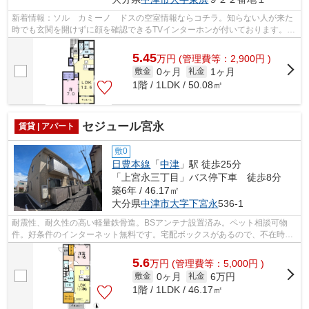
新着情報：ソル カミーノ ドスの空室情報ならコチラ。知らない人が来た
時でも玄関を開けずに顔を確認できるTVインターホンが付いております。室
内設備は洗面所独立・浴室乾燥機など...
5.45
万
円
(管理費等：2,900円 )
0ヶ月
1ヶ月
敷金
礼金
1階 / 1LDK / 50.08㎡
セジュール宮永
賃貸 | アパート
敷0
日豊本線
「
中津
」駅 徒歩25分
「上宮永三丁目」バス停下車 徒歩8分
築6年 / 46.17㎡
大分県
中津市
大字下宮永
536-1
耐震性、耐久性の高い軽量鉄骨造。BSアンテナ設置済み。ペット相談可物
件。好条件のインターネット無料です。宅配ボックスがあるので、不在時で
も安心して荷物を受け取ることができま...
5.6
万
円
(管理費等：5,000円 )
0ヶ月
6万円
敷金
礼金
1階 / 1LDK / 46.17㎡