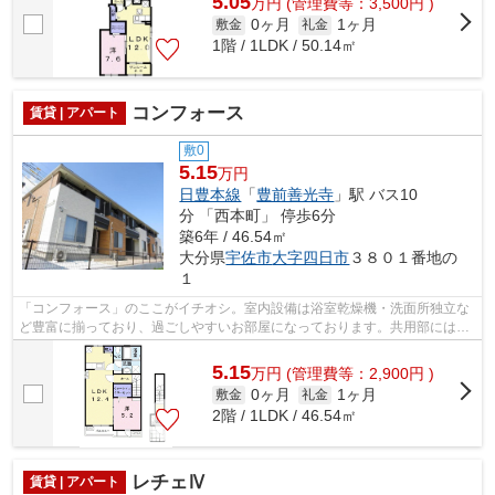
5.05
万
円
(管理費等：3,500円 )
0ヶ月
1ヶ月
敷金
礼金
1階 / 1LDK / 50.14㎡
コンフォース
賃貸 | アパート
敷0
5.15
万円
日豊本線
「
豊前善光寺
」駅 バス10
分 「西本町」 停歩6分
築6年 / 46.54㎡
大分県
宇佐市
大字四日市
３８０１番地の
１
「コンフォース」のここがイチオシ。室内設備は浴室乾燥機・洗面所独立な
ど豊富に揃っており、過ごしやすいお部屋になっております。共用部には宅
配ボックスが付いているため、荷物を...
5.15
万
円
(管理費等：2,900円 )
0ヶ月
1ヶ月
敷金
礼金
2階 / 1LDK / 46.54㎡
レチェⅣ
賃貸 | アパート