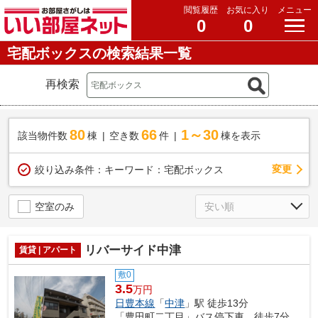
閲覧履歴
お気に入り
メニュー
0
0
宅配ボックスの検索結果一覧
再検索
80
66
1～30
該当物件数
棟
空き数
件
棟を表示
変更
絞り込み条件：
キーワード：宅配ボックス
空室のみ
リバーサイド中津
賃貸 | アパート
敷0
3.5
万円
日豊本線
「
中津
」駅 徒歩13分
「豊田町二丁目」バス停下車 徒歩7分