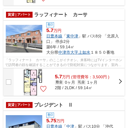
ラッフィナート カーサ
賃貸 | アパート
敷0
5.7
万円
日豊本線
「
東中津
」駅 バス8分 「北原入
口」 停歩2分
築6年 / 59.14㎡
大分県
中津市
大字上如水
１８５０番地
「ラッフィナート カーサ」のここがイチオシ。来客時にはTVインターホン
で訪問者の顔を確認することができるので防犯対策につながります。室内設
備は浴室乾燥機・洗面所独立などが揃...
5.7
万
円
(管理費等：3,500円 )
0ヶ月
1ヶ月
敷金
礼金
2階 / 2LDK / 59.14㎡
プレジデント Ⅱ
賃貸 | アパート
敷0
5.75
万円
日豊本線
「
中津
」駅 バス10分 「沖代