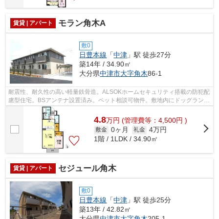
モラン角木A
賃貸 | アパート
敷0
日豊本線
「
中津
」駅 徒歩27分
築14年 / 34.90㎡
大分県
中津市
大字角木
86-1
耐震性、耐久性の高い軽量鉄骨造。ALSOKホームセキュリティ搭載の防犯配
慮型住宅。BSアンテナ設置済み。ペット相談可物件。敷地内にドッグランが
あります。好条件のインターネット無料...
4.8
万
円
(管理費等：4,500円 )
0ヶ月
4万円
敷金
礼金
1階 / 1LDK / 34.90㎡
セジュール角木
賃貸 | アパート
敷0
日豊本線
「
中津
」駅 徒歩25分
築13年 / 42.82㎡
大分県
中津市
大字角木
205-1