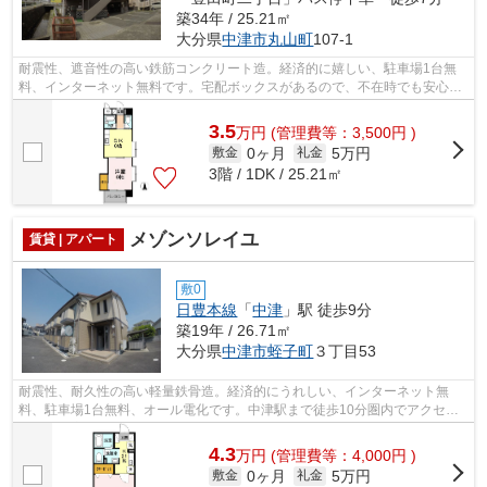
築34年 / 25.21㎡
大分県
中津市
丸山町
107-1
耐震性、遮音性の高い鉄筋コンクリート造。経済的に嬉しい、駐車場1台無
料、インターネット無料です。宅配ボックスがあるので、不在時でも安心し
て荷物を受け取ることができます。エア...
3.5
万
円
(管理費等：3,500円 )
0ヶ月
5万円
敷金
礼金
3階 / 1DK / 25.21㎡
メゾンソレイユ
賃貸 | アパート
敷0
日豊本線
「
中津
」駅 徒歩9分
築19年 / 26.71㎡
大分県
中津市
蛭子町
３丁目53
耐震性、耐久性の高い軽量鉄骨造。経済的にうれしい、インターネット無
料、駐車場1台無料、オール電化です。中津駅まで徒歩10分圏内でアクセス
に便利な立地です。ゆめタウンが歩いてす...
4.3
万
円
(管理費等：4,000円 )
0ヶ月
5万円
敷金
礼金