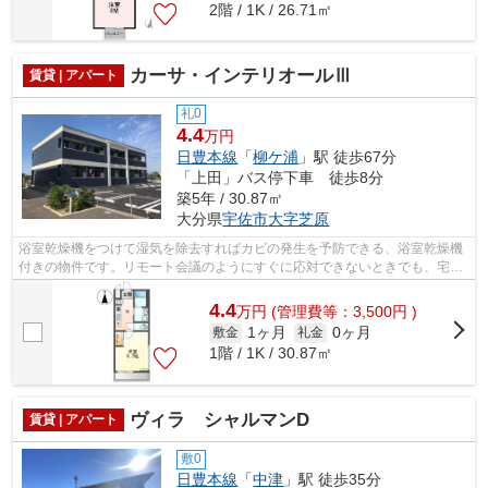
2階 / 1K / 26.71㎡
カーサ・インテリオールⅢ
賃貸 | アパート
礼0
4.4
万円
日豊本線
「
柳ケ浦
」駅 徒歩67分
「上田」バス停下車 徒歩8分
築5年 / 30.87㎡
大分県
宇佐市
大字芝原
浴室乾燥機をつけて湿気を除去すればカビの発生を予防できる、浴室乾燥機
付きの物件です。リモート会議のようにすぐに応対できないときでも、宅配
ボックスに荷物が届くので大変便利で...
4.4
万
円
(管理費等：3,500円 )
1ヶ月
0ヶ月
敷金
礼金
1階 / 1K / 30.87㎡
ヴィラ シャルマンD
賃貸 | アパート
敷0
日豊本線
「
中津
」駅 徒歩35分