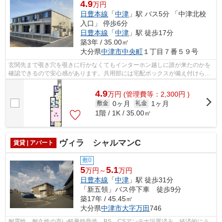
4.9
万円
日豊本線
「
中津
」駅 バス5分 「中津北校
入口」 停歩6分
日豊本線
「
中津
」駅 徒歩17分
築3年 / 35.00㎡
大分県
中津市
中央町
１丁目７番５９号
玄関先まで覗き穴を覗きに行かなくてもインターホン越しに誰が来たのかを
確認できるので安心感があります。共用部には宅配ボックスが備え付けられ
ているため、対面で荷物を受け取る必...
4.9
万
円
(管理費等：2,300円 )
0ヶ月
1ヶ月
敷金
礼金
1階 / 1K / 35.00㎡
ヴィラ シャルマンC
賃貸 | アパート
敷0
5
5.1
万円～
万円
日豊本線
「
中津
」駅 徒歩31分
「新五領」バス停下車 徒歩9分
築17年 / 45.45㎡
大分県
中津市
大字万田
746
耐震性、耐久性の高い軽量鉄骨造。BS、CSアンテナ設置済み。経済的にう