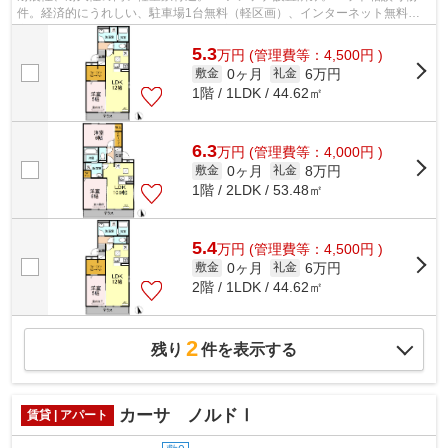
件。経済的にうれしい、駐車場1台無料（軽区画）、インターネット無料。
宅配ボックスがあるので、不在時でも安心...
5.3
万
円
(管理費等：4,500円 )
0ヶ月
6万円
敷金
礼金
1階 / 1LDK / 44.62㎡
6.3
万
円
(管理費等：4,000円 )
0ヶ月
8万円
敷金
礼金
1階 / 2LDK / 53.48㎡
5.4
万
円
(管理費等：4,500円 )
0ヶ月
6万円
敷金
礼金
2階 / 1LDK / 44.62㎡
2
残り
件を表示する
カーサ ノルドⅠ
賃貸 | アパート