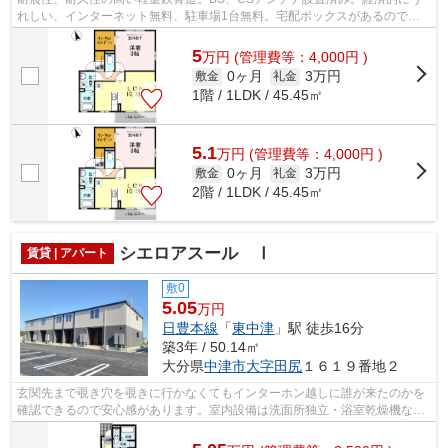
れしい、インターネット無料、駐車場1台無料。宅配ボックスがあるので、
不在時でも安心して荷物を受け取ることが...
5
万
円
(管理費等：4,000円 )
0ヶ月
3万円
敷金
礼金
1階 / 1LDK / 45.45㎡
5.1
万
円
(管理費等：4,000円 )
0ヶ月
3万円
敷金
礼金
2階 / 1LDK / 45.45㎡
シエロアスール Ⅰ
賃貸 | アパート
敷0
5.05
万円
日豊本線
「
東中津
」駅 徒歩16分
築3年 / 50.14㎡
大分県
中津市
大字田尻
１６１９番地２
玄関先まで覗き穴を覗きに行かなくてもインターホン越しに誰が来たのかを
確認できるので安心感があります。室内設備は洗面所独立・浴室乾燥機など
充実した設備を備え付けています。収...