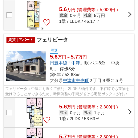
5.6
万
円
(管理費等：5,000円 )
0ヶ月
5万円
敷金
礼金
1階 / 1LDK / 46.17㎡
フェリビータ
賃貸 | アパート
敷0
5.6
5.7
万円～
万円
日豊本線
「
中津
」駅 バス8分 「中央
町」 停歩3分
築5年 / 53.63㎡
大分県
中津市
中央町
２丁目９番２５号
フェリビータ：中津にも近くて便利。2LDKの物件です。不在時でも荷物を
受け取ることができるため、時間調整の手間が省ける宅配ボックスが付いて
います。家族も同然の可愛いペットと一...
5.6
万
円
(管理費等：2,300円 )
0ヶ月
1ヶ月
敷金
礼金
1階 / 2LDK / 53.63㎡
5.7
万
円
(管理費等：2,300円 )