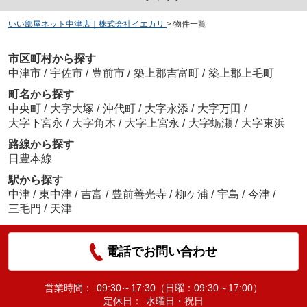
いい部屋ネット中津店｜株式会社イエカリ
>
物件一覧
市区町村から探す
中津市
/
宇佐市
/
豊前市
/
築上郡吉富町
/
築上郡上毛町
町名から探す
中央町
/
大字大塚
/
沖代町
/
大字永添
/
大字万田
/
大字下宮永
/
大字角木
/
大字上宮永
/
大字蛎瀬
/
大字東浜
路線から探す
日豊本線
駅から探す
中津
/
東中津
/
吉富
/
豊前善光寺
/
柳ケ浦
/
宇島
/
今津
/
三毛門
/
天津
電話でお問い合わせ
営業時間：
09:30～17:30（日曜：09:30～17:00）
定休日：
水曜日・祝日