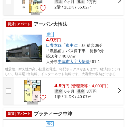
0ヶ月
2万円
敷金
礼金
2階 / 1LDK / 55.02㎡
アーバン大悟法
賃貸 | アパート
敷0
4.9
万円
日豊本線
「
東中津
」駅 徒歩36分
「農協前」バス停下車 徒歩9分
築18年 / 40.07㎡
大分県
中津市
大字大悟法
461-1
耐震性、耐久性の高い軽量鉄骨造。宅配ボックスがあります。経済的にうれ
しい、駐車場1台無料、インターネット無料です。大容量の収納ができるウ
ォークインクローゼットや、会話を楽し...
4.9
万
円
(管理費等：4,000円 )
0ヶ月
3万円
敷金
礼金
1階 / 1LDK / 40.07㎡
プラティーク中津
賃貸 | アパート
敷0