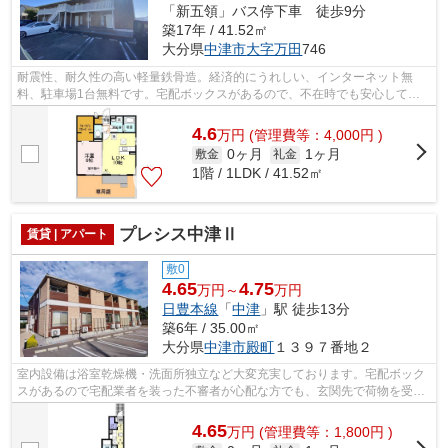
「新五領」バス停下車 徒歩9分
築17年 / 41.52㎡
大分県
中津市
大字万田
746
耐震性、耐久性の高い軽量鉄骨造。経済的にうれしい、インターネット無
料、駐車場1台無料です。宅配ボックスがあるので、不在時でも安心して荷
物を受け取ることができます。追い焚き機...
4.6
万
円
(管理費等：4,000円 )
0ヶ月
1ヶ月
敷金
礼金
1階 / 1LDK / 41.52㎡
プレシス中津Ⅱ
賃貸 | アパート
敷0
4.65
4.75
万円～
万円
日豊本線
「
中津
」駅 徒歩13分
築6年 / 35.00㎡
大分県
中津市
殿町
１３９７番地２
室内設備は浴室乾燥機・洗面所独立など大変充実しております。宅配ボック
スがあるので宅配業者を装った不審者が心配な方でも、玄関先で荷物を受け
取る必要がなくなるため安心できます...
4.65
万
円
(管理費等：1,800円 )