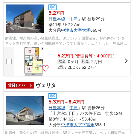
敷0
5.2
万円
日豊本線
「
中津
」駅 徒歩29分
築11年 / 52.27㎡
大分県
中津市
大字大塚
665-4
耐震性、耐久性の高い軽量鉄骨造。BSアンテナ設置済み。好条件のインター
ネット無料です。追いき機能付きでいつでも温かく、広々とした一坪風呂で
ゆっくりくつろげます。エアコン2台、...
5.2
万
円
(管理費等：4,000円 )
0ヶ月
2万円
敷金
礼金
2階 / 2LDK / 52.27㎡
ヴェリタ
賃貸 | アパート
敷0
5.3
6.4
万円～
万円
日豊本線
「
中津
」駅 徒歩26分
「上宮永3丁目」バス停下車 徒歩12分
築8年 / 44.62㎡～53.48㎡
大分県
中津市
大字下宮永
698-1
耐震性、耐久性の高い軽量鉄骨造。BSアンテナ設置済み。ペット相談可物