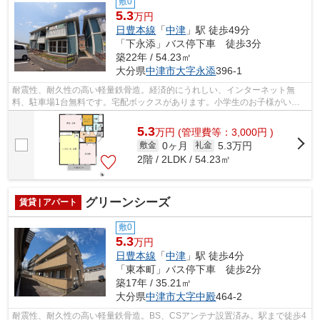
敷0
5.3
万円
日豊本線
「
中津
」駅 徒歩49分
「下永添」バス停下車 徒歩3分
築22年 / 54.23㎡
大分県
中津市
大字永添
396-1
耐震性、耐久性の高い軽量鉄骨造。経済的にうれしい、インターネット無
料、駐車場1台無料です。宅配ボックスがあります。小学生のお子様がいる
方にもおすすめ、鶴居小学校まで617mの距...
5.3
万
円
(管理費等：3,000円 )
0ヶ月
5.3万円
敷金
礼金
2階 / 2LDK / 54.23㎡
グリーンシーズ
賃貸 | アパート
敷0
5.3
万円
日豊本線
「
中津
」駅 徒歩4分
「東本町」バス停下車 徒歩2分
築17年 / 35.21㎡
大分県
中津市
大字中殿
464-2
耐震性、耐久性の高い軽量鉄骨造。BS、CSアンテナ設置済み。駅まで徒歩4