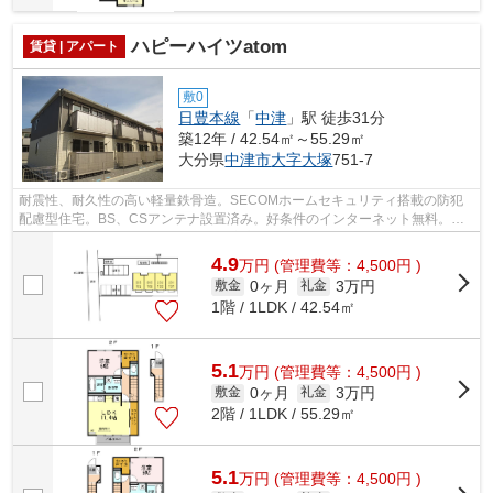
ハピーハイツatom
賃貸 | アパート
敷0
日豊本線
「
中津
」駅 徒歩31分
築12年 / 42.54㎡～55.29㎡
大分県
中津市
大字大塚
751-7
耐震性、耐久性の高い軽量鉄骨造。SECOMホームセキュリティ搭載の防犯
配慮型住宅。BS、CSアンテナ設置済み。好条件のインターネット無料。宅
配ボックスがあるので、不在時でも安心して...
4.9
万
円
(管理費等：4,500円 )
0ヶ月
3万円
敷金
礼金
1階 / 1LDK / 42.54㎡
5.1
万
円
(管理費等：4,500円 )
0ヶ月
3万円
敷金
礼金
2階 / 1LDK / 55.29㎡
5.1
万
円
(管理費等：4,500円 )