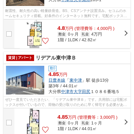
耐震性、耐久性の高い軽量鉄骨造。BS、CSアンテナ設置済み。セコムのホ
ームセキュリティ搭載。好条件のインターネット無料です。宅配ボックスが
あります。人気の対面キッチンや、大容...
4.8
万
円
(管理費等：4,000円 )
0ヶ月
4万円
敷金
礼金
1階 / 1LDK / 42.82㎡
リデアル東中津Ｂ
賃貸 | アパート
敷0
4.85
万円
日豊本線
「
東中津
」駅 徒歩13分
築3年 / 44.01㎡
大分県
中津市
大字田尻
１０８６番地５
ぜひ一度見ていただきたい、「リデアル東中津Ｂ」です。共用部には宅配ボ
ックスが付いているので、荷物の受け取りのために早く帰宅する必要があり
ません。幅広い方に好評のフローリン...
4.85
万
円
(管理費等：3,000円 )
0ヶ月
1ヶ月
敷金
礼金
1階 / 1LDK / 44.01㎡