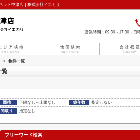
屋ネット中津店｜株式会社イエカリ
営業時間：09:30～17:30（日曜
リ
>
物件一覧
一覧
面積
下限なし～上限なし
築年数
指定しない
間取り
指定なし
フリーワード検索