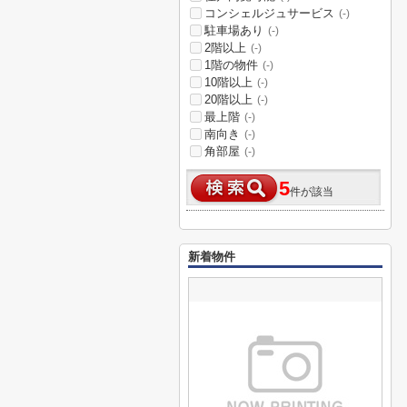
コンシェルジュサービス
(-)
駐車場あり
(-)
2階以上
(-)
1階の物件
(-)
10階以上
(-)
20階以上
(-)
最上階
(-)
南向き
(-)
角部屋
(-)
5
件が該当
新着物件