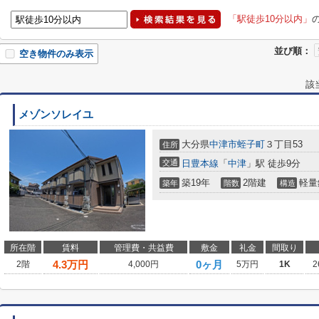
「駅徒歩10分以内」
並び順：
空き物件のみ表示
該
メゾンソレイユ
大分県
中津市
蛭子町
３丁目53
住所
交通
日豊本線
「
中津
」駅 徒歩9分
築19年
2階建
軽量
築年
階数
構造
所在階
賃料
管理費・共益費
敷金
礼金
間取り
4.3
万円
0ヶ月
2階
4,000円
5万円
1K
2