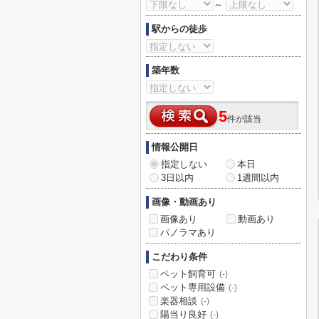
～
駅からの徒歩
築年数
5
件が該当
情報公開日
指定しない
本日
3日以内
1週間以内
画像・動画あり
画像あり
動画あり
パノラマあり
こだわり条件
ペット飼育可
(-)
ペット専用設備
(-)
楽器相談
(-)
陽当り良好
(-)