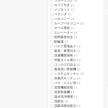
フローリング
(-)
ロフト付き
(-)
メゾネット
(-)
ベランダ
(-)
バルコニー
(-)
ルーフバルコニー
(-)
オール電化
(-)
エレベーター
(-)
照明器具付き
(-)
駐輪場
(-)
バイク置場あり
(-)
家具・家電付き
(-)
洗濯機置場有
(-)
外観タイル張り
(-)
コンロ２口以上
(-)
食器洗い乾燥機
(-)
システムキッチン
(-)
対面式キッチン
(-)
バス・トイレ別
(-)
追焚機能浴室
(-)
浴室乾燥機
(-)
温水洗浄便座
(-)
洗面台
(-)
洗髪洗面化粧台
(-)