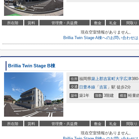
所在階
賃料
管理費・共益費
敷金
礼金
間取り
現在空室情報がありません。
Brillia Twin Stage A棟へのお問い合わ
Brillia Twin Stage B棟
福岡県
築上郡吉富町
大字広津
380
住所
交通
日豊本線
「
吉富
」駅 徒歩2分
築1年
3階建
軽量
築年
階数
構造
所在階
賃料
管理費・共益費
敷金
礼金
間取り
現在空室情報がありません。
Brillia Twin Stage B棟へのお問い合わ