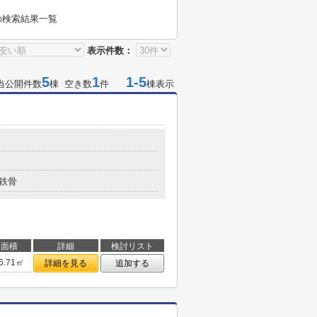
の検索結果一覧
表示件数：
5
1
1-5
当公開件数
棟 空き数
件
棟表示
鉄骨
面積
詳細
検討リスト
6.71㎡
詳細を見る
追加する