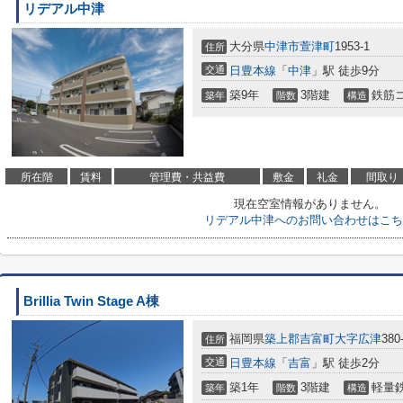
リデアル中津
大分県
中津市
萱津町
1953-1
住所
交通
日豊本線
「
中津
」駅 徒歩9分
築9年
3階建
鉄筋
築年
階数
構造
所在階
賃料
管理費・共益費
敷金
礼金
間取り
現在空室情報がありません。
リデアル中津へのお問い合わせはこち
Brillia Twin Stage A棟
福岡県
築上郡吉富町
大字広津
380
住所
交通
日豊本線
「
吉富
」駅 徒歩2分
築1年
3階建
軽量
築年
階数
構造