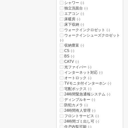
シャワー
(-)
独立洗面台
(-)
エアコン
(-)
床暖房
(-)
床下収納
(-)
ウォークインクロゼット
(-)
ウォークインシューズクロゼット
(-)
収納豊富
(-)
CS
(-)
BS
(-)
CATV
(-)
光ファイバー
(-)
インターネット対応
(-)
オートロック
(-)
TVモニタ付インターホン
(-)
宅配ボックス
(-)
24時間緊急通報システム
(-)
ディンプルキー
(-)
防犯カメラ
(-)
24時間有人管理
(-)
フロントサービス
(-)
24時間ゴミ出し可
(-)
住戸内覧可能
(-)