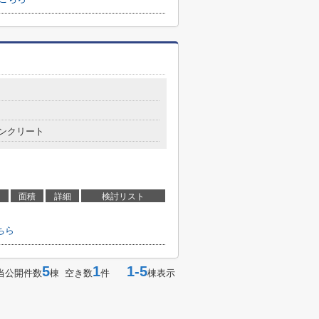
ンクリート
面積
詳細
検討リスト
ちら
5
1
1-5
当公開件数
棟 空き数
件
棟表示