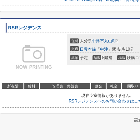
RSRレジデンス
大分県
中津市
丸山町
2
住所
交通
日豊本線
「
中津
」駅 徒歩10分
予定
5階建
鉄筋コ
築年
階数
構造
所在階
賃料
管理費・共益費
敷金
礼金
間取り
現在空室情報がありません。
RSRレジデンスへのお問い合わせはこ
該