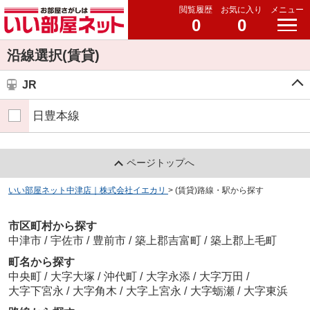
閲覧履歴
お気に入り
メニュー
0
0
沿線選択(賃貸)
JR
日豊本線
ページトップへ
いい部屋ネット中津店｜株式会社イエカリ
>
(賃貸)路線・駅から探す
市区町村から探す
中津市
/
宇佐市
/
豊前市
/
築上郡吉富町
/
築上郡上毛町
町名から探す
中央町
/
大字大塚
/
沖代町
/
大字永添
/
大字万田
/
大字下宮永
/
大字角木
/
大字上宮永
/
大字蛎瀬
/
大字東浜