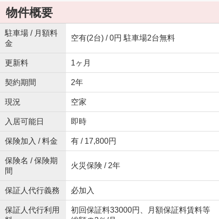
物件概要
駐車場 / 月額料
空有(2台) / 0円 駐車場2台無料
金
更新料
1ヶ月
契約期間
2年
現況
空家
入居可能日
即時
保険加入 / 料金
有 / 17,800円
保険名 / 保険期
火災保険 / 2年
間
保証人代行義務
必加入
保証人代行利用
初回保証料33000円、月額保証料賃料等