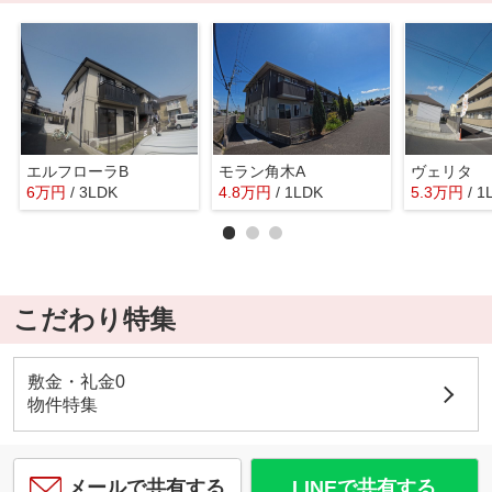
エルフローラB
モラン角木A
ヴェリタ
6
万
円
/ 3LDK
4.8
万
円
/ 1LDK
5.3
万
円
/ 1
こだわり特集
敷金・礼金0
物件特集
メールで共有する
LINEで共有する