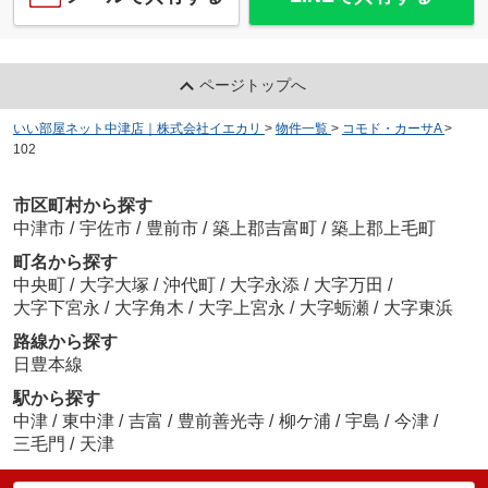
ページトップへ
いい部屋ネット中津店｜株式会社イエカリ
>
物件一覧
>
コモド・カーサA
>
102
市区町村から探す
中津市
/
宇佐市
/
豊前市
/
築上郡吉富町
/
築上郡上毛町
町名から探す
中央町
/
大字大塚
/
沖代町
/
大字永添
/
大字万田
/
大字下宮永
/
大字角木
/
大字上宮永
/
大字蛎瀬
/
大字東浜
路線から探す
日豊本線
駅から探す
中津
/
東中津
/
吉富
/
豊前善光寺
/
柳ケ浦
/
宇島
/
今津
/
三毛門
/
天津