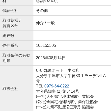
料
総額の2％/月
保証会社
その他
取引態様 /
仲介 / 一般
賃貸区分
総戸数
-
物件番号
105155505
取引条件の有効
2026年08月14日
期限
いい部屋ネット 中津店
大分県中津市大字牛神83-1 ラーデンII A
号
TEL:
0979-64-8222
取扱会社
大分県知事 (2) 第3414号
(一社)大分県宅地建物取引業協会
(公社)全国宅地建物取引業保証協会
(一社)九州不動産公正取引協議会