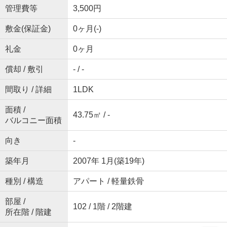
管理費等
3,500円
敷金(保証金)
0ヶ月(-)
礼金
0ヶ月
償却 / 敷引
- / -
間取り / 詳細
1LDK
面積 /
43.75㎡ / -
バルコニー面積
向き
-
築年月
2007年 1月(築19年)
種別 / 構造
アパート / 軽量鉄骨
部屋 /
102 / 1階 / 2階建
所在階 / 階建