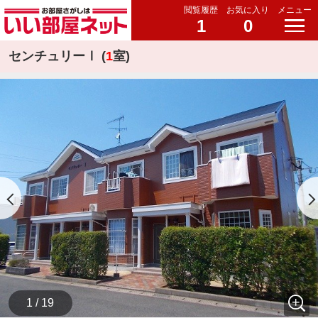
閲覧履歴
お気に入り
メニュー
1
0
センチュリーⅠ (
1
室)
1 / 19