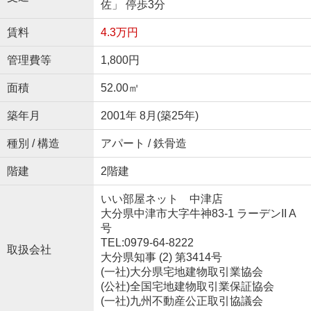
佐」 停歩3分
賃料
4.3万円
管理費等
1,800円
面積
52.00㎡
築年月
2001年 8月(築25年)
種別 / 構造
アパート / 鉄骨造
階建
2階建
いい部屋ネット 中津店
大分県中津市大字牛神83-1 ラーデンII A
号
TEL:0979-64-8222
取扱会社
大分県知事 (2) 第3414号
(一社)大分県宅地建物取引業協会
(公社)全国宅地建物取引業保証協会
(一社)九州不動産公正取引協議会