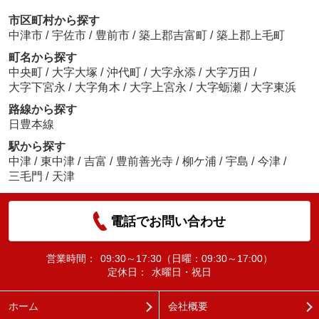
市区町村から探す
中津市
/
宇佐市
/
豊前市
/
築上郡吉富町
/
築上郡上毛町
町名から探す
中央町
/
大字大塚
/
沖代町
/
大字永添
/
大字万田
/
大字下宮永
/
大字角木
/
大字上宮永
/
大字蛎瀬
/
大字東浜
路線から探す
日豊本線
駅から探す
中津
/
東中津
/
吉富
/
豊前善光寺
/
柳ケ浦
/
宇島
/
今津
/
三毛門
/
天津
電話でお問い合わせ
営業時間：
09:30～17:30（日曜：09:30～17:00）
定休日：
水曜日・祝日
ホーム
会社概要