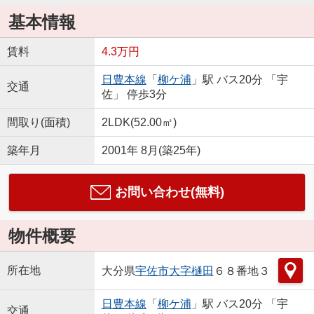
基本情報
賃料
4.3万円
日豊本線
「
柳ケ浦
」駅 バス20分 「宇
交通
佐」 停歩3分
間取り(面積)
2LDK(52.00㎡)
築年月
2001年 8月(築25年)
お問い合わせ(無料)
物件概要
所在地
大分県
宇佐市
大字樋田
６８番地３
日豊本線
「
柳ケ浦
」駅 バス20分 「宇
交通