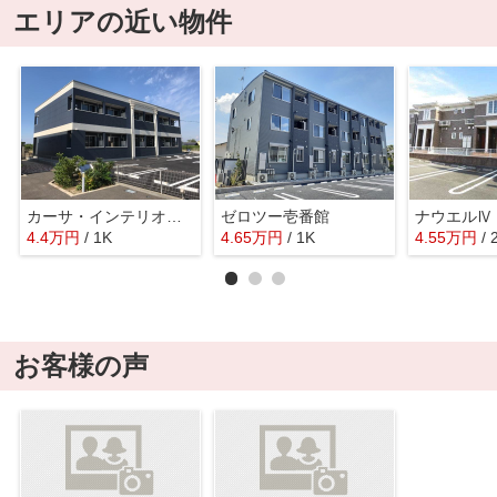
エリアの近い物件
カーサ・インテリオールⅢ
ゼロツー壱番館
ナウエルⅣ
4.4
万
円
/ 1K
4.65
万
円
/ 1K
4.55
万
円
/ 
お客様の声