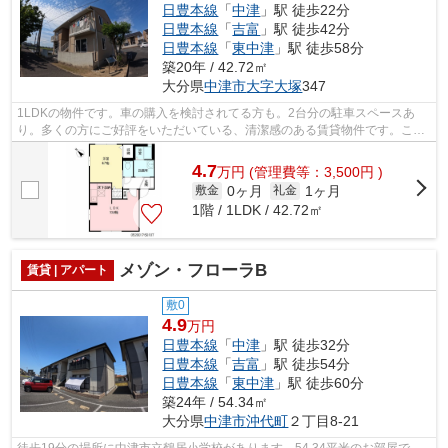
日豊本線
「
中津
」駅 徒歩22分
日豊本線
「
吉富
」駅 徒歩42分
日豊本線
「
東中津
」駅 徒歩58分
築20年 / 42.72㎡
大分県
中津市
大字大塚
347
1LDKの物件です。車の購入を検討されてる方も。2台分の駐車スペースあ
り。多くの方にご好評をいただいている、清潔感のある賃貸物件です。こち
らの物件は家賃を5万円以下に抑えたい方...
4.7
万
円
(管理費等：3,500円 )
0ヶ月
1ヶ月
敷金
礼金
1階 / 1LDK / 42.72㎡
メゾン・フローラB
賃貸 | アパート
敷0
4.9
万円
日豊本線
「
中津
」駅 徒歩32分
日豊本線
「
吉富
」駅 徒歩54分
日豊本線
「
東中津
」駅 徒歩60分
築24年 / 54.34㎡
大分県
中津市
沖代町
２丁目8-21
徒歩19分の場所に中津市立鶴居小学校があります。54.34平米のお部屋で