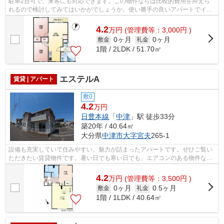
駐車2台可で、来客にも対応できます。この物件ならば比較的費用を抑えら
れるので検討してみてはいかがでしょうか。使い勝手の良いアパートでイチ
オシの物件です。素敵な生活はゆとりあ...
4.2
万
円
(管理費等：3,000円 )
0ヶ月
0ヶ月
敷金
礼金
1階 / 2LDK / 51.70㎡
エステルA
賃貸 | アパート
敷0
4.2
万円
日豊本線
「
中津
」駅 徒歩33分
築20年 / 40.64㎡
大分県
中津市
大字宮夫
265-1
設備も充実していて住みやすい、魅力が詰まったアパートです。ぜひご覧い
ただきたい賃貸物件です。暑い日でも寒い日でも、エアコンのある物件なら
安心です。お車をお持ちの方なら嬉し...
4.2
万
円
(管理費等：3,500円 )
0ヶ月
0.5ヶ月
敷金
礼金
1階 / 1LDK / 40.64㎡