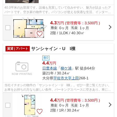
40.3平米のお部屋です。設備も充実していて住みやすい、魅力が詰まったア
パートです。空き家の物件です。パソコンが使える快適な生活、インターネ
ットの回線を導入。帰る場所に魅力が...
4.3
万
円
(管理費等：3,500円 )
0ヶ月
1ヶ月
敷金
礼金
2階 / 1LDK / 40.30㎡
サンシャイン・U I棟
賃貸 | アパート
敷0
4.4
万円
日豊本線
「
柳ケ浦
」駅 徒歩64分
築21年 / 30.24㎡
大分県
宇佐市
大字上田
268-1
当社イチオシの物件の「サンシャイン・U I棟」。ぜひ一度ご覧ください。
お車をお持ちの方なら嬉しい条件。パーキングスペースに空きあり。車にい
たずらされにくい、敷地内駐車場の空...
4.4
万
円
(管理費等：3,500円 )
0ヶ月
1ヶ月
敷金
礼金
2階 / 1R / 30.24㎡