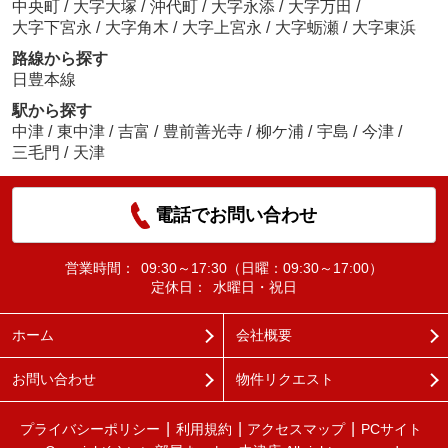
中央町
/
大字大塚
/
沖代町
/
大字永添
/
大字万田
/
大字下宮永
/
大字角木
/
大字上宮永
/
大字蛎瀬
/
大字東浜
路線から探す
日豊本線
駅から探す
中津
/
東中津
/
吉富
/
豊前善光寺
/
柳ケ浦
/
宇島
/
今津
/
三毛門
/
天津
電話でお問い合わせ
営業時間：
09:30～17:30（日曜：09:30～17:00）
定休日：
水曜日・祝日
ホーム
会社概要
お問い合わせ
物件リクエスト
プライバシーポリシー
利用規約
アクセスマップ
PCサイト