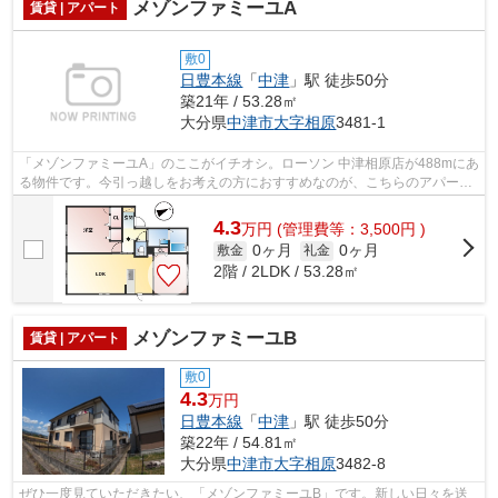
メゾンファミーユA
賃貸 | アパート
敷0
日豊本線
「
中津
」駅 徒歩50分
築21年 / 53.28㎡
大分県
中津市
大字相原
3481-1
「メゾンファミーユA」のここがイチオシ。ローソン 中津相原店が488mにあ
る物件です。今引っ越しをお考えの方におすすめなのが、こちらのアパート
です。当社が取り扱う賃貸物件から、...
4.3
万
円
(管理費等：3,500円 )
0ヶ月
0ヶ月
敷金
礼金
2階 / 2LDK / 53.28㎡
メゾンファミーユB
賃貸 | アパート
敷0
4.3
万円
日豊本線
「
中津
」駅 徒歩50分
築22年 / 54.81㎡
大分県
中津市
大字相原
3482-8
ぜひ一度見ていただきたい、「メゾンファミーユB」です。新しい日々を送