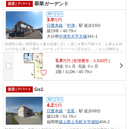
翠翠ガーデンⅡ
賃貸 | アパート
敷0
礼0
3.9
万円
日豊本線
「
中津
」駅 徒歩23分
築19年 / 40.79㎡
大分県
中津市
大字大塚
341-1
利便性の良い角部屋なら夏を快適に涼しく過ごす事が可能です。お車をお持
ちの方なら嬉しい条件。パーキングスペースに空きあり。こちらの物件は家
賃を5万円以下に抑えたい方におすすめ...
3.9
万
円
(管理費等：3,500円 )
0ヶ月
0ヶ月
敷金
礼金
1階 / 1LDK / 40.79㎡
Gs1
賃貸 | アパート
敷0
礼0
4.2
万円
日豊本線
「
吉富
」駅 徒歩58分
築21年 / 51.70㎡
福岡県
築上郡上毛町
大字成恒
404-2