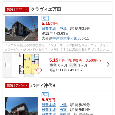
クラヴィエ万田
賃貸 | アパート
敷0
5.15
万円
日豊本線
「
中津
」駅 徒歩31分
築12年 / 43.63㎡
大分県
中津市
大字万田
566-11
パソコンが使える快適な生活、インターネットの回線を導入。ウォークイン
クローゼットがついているので、入居してすぐに沢山の服を片づけることが
できます。駐2台可なので、2台目の車...
5.15
万
円
(管理費等：3,500円 )
0ヶ月
1ヶ月
敷金
礼金
1階 / 1LDK / 43.63㎡
パディ沖代B
賃貸 | アパート
敷0
5.5
万円
日豊本線
「
中津
」駅 徒歩29分
日豊本線
「
吉富
」駅 徒歩51分
日豊本線
「
東中津
」駅 徒歩54分