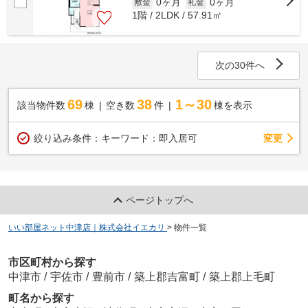
0ヶ月
0ヶ月
敷金
礼金
1階 / 2LDK / 57.91㎡
次の30件へ
69
38
1～30
該当物件数
棟
空き数
件
棟を表示
変更
絞り込み条件：
キーワード：即入居可
ページトップへ
いい部屋ネット中津店｜株式会社イエカリ
>
物件一覧
市区町村から探す
中津市
/
宇佐市
/
豊前市
/
築上郡吉富町
/
築上郡上毛町
町名から探す