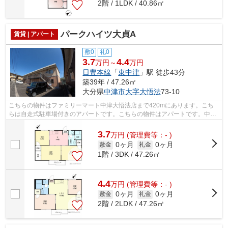
2階 / 1LDK / 40.86㎡
パークハイツ大貞A
賃貸 | アパート
敷0
礼0
3.7
4.4
万円～
万円
日豊本線
「
東中津
」駅 徒歩43分
築39年 / 47.26㎡
大分県
中津市
大字大悟法
73-10
こちらの物件はファミリーマート中津大悟法店まで420mにあります。こち
らは自走式駐車場付きのアパートです。こちらの物件はアパートです。中津
市で過ごすなら、数多く物件を日豊本線...
3.7
万
円
(管理費等：- )
0ヶ月
0ヶ月
敷金
礼金
1階 / 3DK / 47.26㎡
4.4
万
円
(管理費等：- )
0ヶ月
0ヶ月
敷金
礼金
2階 / 2LDK / 47.26㎡