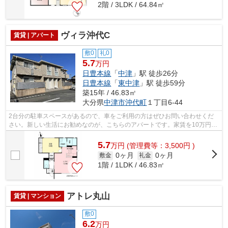
2階 / 3LDK / 64.84㎡
ヴィラ沖代C
賃貸 | アパート
敷0
礼0
5.7
万円
日豊本線
「
中津
」駅 徒歩26分
日豊本線
「
東中津
」駅 徒歩59分
築15年 / 46.83㎡
大分県
中津市
沖代町
１丁目6-44
2台分の駐車スペースがあるので、車をご利用の方はぜひお問い合わせくだ
さい。新しい生活にお勧めなのが、こちらのアパートです。家賃を10万円以
下に抑えることができます。新しい日々...
5.7
万
円
(管理費等：3,500円 )
0ヶ月
0ヶ月
敷金
礼金
1階 / 1LDK / 46.83㎡
アトレ丸山
賃貸 | マンション
敷0
6.2
万円