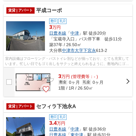
平成コーポ
賃貸 | アパート
敷0
礼0
3
万円
日豊本線
「
中津
」駅 徒歩20分
「宝蔵寺入口」バス停下車 徒歩11分
築37年 / 26.50㎡
大分県
中津市
大字下宮永
613-2
室内設備はフローリング・バストイレ別などが揃っており、とても充実して
います。忙しい日でもゴミ出しをサクッと終えられるように、敷地内にゴミ
置き場をつけております。家賃5万円以...
3
万
円
(管理費等：- )
0ヶ月
0ヶ月
敷金
礼金
1階 / 1R / 26.50㎡
セフィラ下池永A
賃貸 | アパート
敷0
礼0
3.4
万円
日豊本線
「
中津
」駅 徒歩36分
日豊本線
「
東中津
」駅 徒歩31分