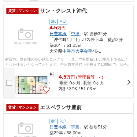
サン・クレスト沖代
賃貸 | マンション
敷0
礼0
4.5
万円
日豊本線
「
中津
」駅 徒歩32分
「沖代町1丁目」バス停下車 徒歩2分
築30年 / 51.03㎡
大分県
中津市
大字金手
46-1
耐震性、遮音性の高い鉄筋コンクリート造。専有面積51.03平米もある広々
とした住まいとなっております。中津市立沖代小学校まで1008mで、お子様
のいるファミリーにもおすすめです。経...
4.5
万
円
(管理費等：- )
0ヶ月
0ヶ月
敷金
礼金
2階 / 3DK / 51.03㎡
エスペランサ豊前
賃貸 | マンション
敷0
礼0
日豊本線
「
宇島
」駅 徒歩51分
築29年 / 58.00㎡