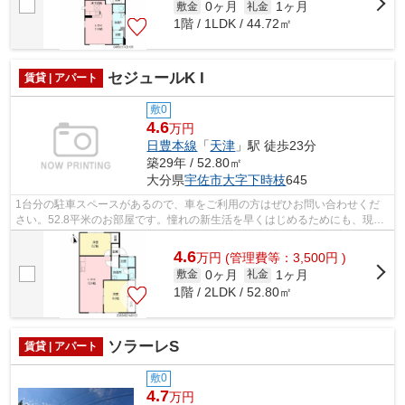
0ヶ月
1ヶ月
敷金
礼金
1階 / 1LDK / 44.72㎡
セジュールK I
賃貸 | アパート
敷0
4.6
万円
日豊本線
「
天津
」駅 徒歩23分
築29年 / 52.80㎡
大分県
宇佐市
大字下時枝
645
1台分の駐車スペースがあるので、車をご利用の方はぜひお問い合わせくだ
さい。52.8平米のお部屋です。憧れの新生活を早くはじめるためにも、現在
空き部屋の物件はいかがでしょうか。家...
4.6
万
円
(管理費等：3,500円 )
0ヶ月
1ヶ月
敷金
礼金
1階 / 2LDK / 52.80㎡
ソラーレS
賃貸 | アパート
敷0
4.7
万円