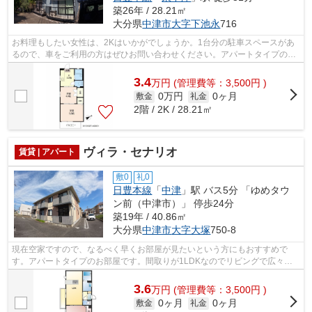
築26年 / 28.21㎡
大分県
中津市
大字下池永
716
お料理もしたい女性は、2Kはいかがでしょうか。1台分の駐車スペースがあ
るので、車をご利用の方はぜひお問い合わせください。アパートタイプのお
部屋です。駐車場の空きがあるので、他...
3.4
万
円
(管理費等：3,500円 )
0万円
0ヶ月
敷金
礼金
2階 / 2K / 28.21㎡
ヴィラ・セナリオ
賃貸 | アパート
敷0
礼0
日豊本線
「
中津
」駅 バス5分 「ゆめタウ
ン前（中津市）」 停歩24分
築19年 / 40.86㎡
大分県
中津市
大字大塚
750-8
現在空家ですので、なるべく早くお部屋が見たいという方にもおすすめで
す。アパートタイプのお部屋です。間取りが1LDKなのでリビングで広々と
楽しい時間を過ごせます。2台分の駐車スペ...
3.6
万
円
(管理費等：3,500円 )
0ヶ月
0ヶ月
敷金
礼金