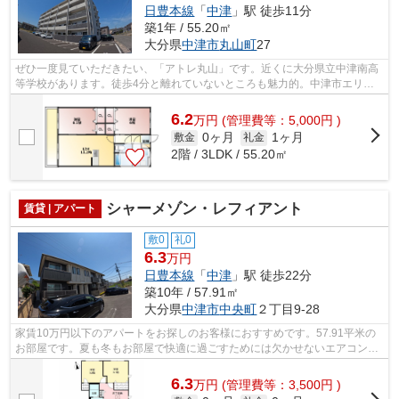
日豊本線
「
中津
」駅 徒歩11分
築1年 / 55.20㎡
大分県
中津市
丸山町
27
ぜひ一度見ていただきたい、「アトレ丸山」です。近くに大分県立中津南高
等学校があります。徒歩4分と離れていないところも魅力的。中津市エリア
の賃貸情報はイエカリにお問い合わせく...
6.2
万
円
(管理費等：5,000円 )
0ヶ月
1ヶ月
敷金
礼金
2階 / 3LDK / 55.20㎡
シャーメゾン・レフィアント
賃貸 | アパート
敷0
礼0
6.3
万円
日豊本線
「
中津
」駅 徒歩22分
築10年 / 57.91㎡
大分県
中津市
中央町
２丁目9-28
家賃10万円以下のアパートをお探しのお客様におすすめです。57.91平米の
お部屋です。夏も冬もお部屋で快適に過ごすためには欠かせないエアコン付
きです。素敵なデザインでゆとりのある...
6.3
万
円
(管理費等：3,500円 )