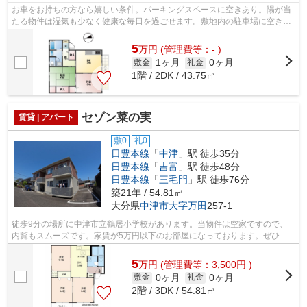
お車をお持ちの方なら嬉しい条件。パーキングスペースに空きあり。陽が当
たる物件は湿気も少なく健康な毎日を過ごせます。敷地内の駐車場に空きが
あるので、是非ご利用ください。ダイ...
5
万
円
(管理費等：- )
1ヶ月
0ヶ月
敷金
礼金
1階 / 2DK / 43.75㎡
セゾン菜の実
賃貸 | アパート
敷0
礼0
日豊本線
「
中津
」駅 徒歩35分
日豊本線
「
吉富
」駅 徒歩48分
日豊本線
「
三毛門
」駅 徒歩76分
築21年 / 54.81㎡
大分県
中津市
大字万田
257-1
徒歩9分の場所に中津市立鶴居小学校があります。当物件は空家ですので、
内覧もスムーズです。家賃が5万円以下のお部屋になっております。ぜひご
覧いただきたい賃貸物件です。住まい探...
5
万
円
(管理費等：3,500円 )
0ヶ月
0ヶ月
敷金
礼金
2階 / 3DK / 54.81㎡