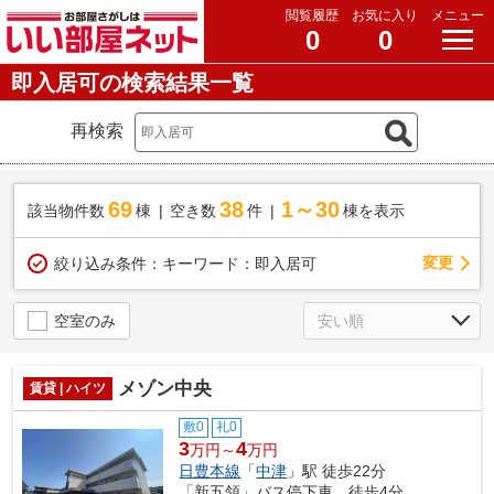
閲覧履歴
お気に入り
メニュー
0
0
即入居可の検索結果一覧
再検索
69
38
1～30
該当物件数
棟
空き数
件
棟を表示
変更
絞り込み条件：
キーワード：即入居可
空室のみ
メゾン中央
賃貸 | ハイツ
敷0
礼0
3
4
万円～
万円
日豊本線
「
中津
」駅 徒歩22分
「新五領」バス停下車 徒歩4分