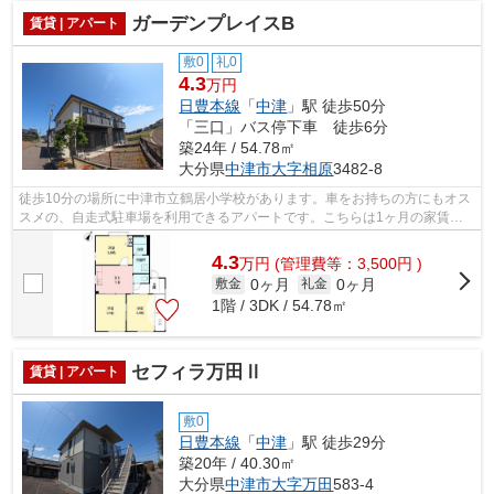
ガーデンプレイスB
賃貸 | アパート
敷0
礼0
4.3
万円
日豊本線
「
中津
」駅 徒歩50分
「三口」バス停下車 徒歩6分
築24年 / 54.78㎡
大分県
中津市
大字相原
3482-8
徒歩10分の場所に中津市立鶴居小学校があります。車をお持ちの方にもオス
スメの、自走式駐車場を利用できるアパートです。こちらは1ヶ月の家賃が
5.2万円のお部屋です。こちらは車2台ま...
4.3
万
円
(管理費等：3,500円 )
0ヶ月
0ヶ月
敷金
礼金
1階 / 3DK / 54.78㎡
セフィラ万田Ⅱ
賃貸 | アパート
敷0
日豊本線
「
中津
」駅 徒歩29分
築20年 / 40.30㎡
大分県
中津市
大字万田
583-4