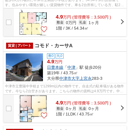
す。住みやすい環境が嬉しい賃貸物件です。車を2台所有している方、駐2台
可なので、大丈夫です。日豊本線中津周辺...
4.9
万
円
(管理費等：3,500円 )
0万円
1ヶ月
敷金
礼金
1階 / 3K / 54.34㎡
コモド・カーサA
賃貸 | アパート
敷0
礼0
4.9
万円
日豊本線
「
中津
」駅 徒歩20分
築19年 / 43.75㎡
大分県
中津市
大字上宮永
283-3
中津市立豊陽中学校まで1299m以内の物件です。自走式の駐車場がある物件
です。今なら2台空きがあります。こちらの物件の賃料は4.9万円です。中津
市にある日豊本線中津近くは、生活に欠...
4.9
万
円
(管理費等：3,500円 )
0ヶ月
0ヶ月
敷金
礼金
1階 / 1LDK / 43.75㎡