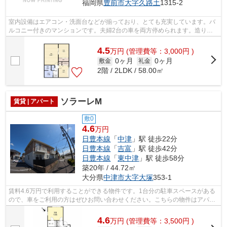
福岡県
豊前市
大字久路土
1315-2
室内設備はエアコン・洗面台などが揃っており、とても充実しています。バ
ルコニー付きのマンションです。夫婦2台の車を両方停められます。造りと
デザインに関して、自信をもって情報を...
4.5
万
円
(管理費等：3,000円 )
0ヶ月
0ヶ月
敷金
礼金
2階 / 2LDK / 58.00㎡
ソラーレM
賃貸 | アパート
敷0
4.6
万円
日豊本線
「
中津
」駅 徒歩22分
日豊本線
「
吉富
」駅 徒歩42分
日豊本線
「
東中津
」駅 徒歩58分
築20年 / 44.72㎡
大分県
中津市
大字大塚
353-1
賃料4.6万円で利用することができる物件です。1台分の駐車スペースがある
ので、車をご利用の方はぜひお問い合わせください。こちらの物件はアパー
トです。44.72平米のお部屋です。住ま...
4.6
万
円
(管理費等：3,500円 )