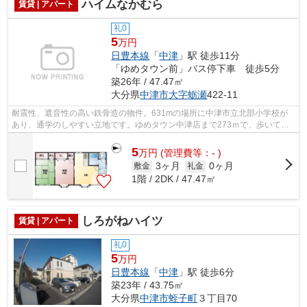
ハイムなかむら
賃貸 | アパート
礼0
5
万円
日豊本線
「
中津
」駅 徒歩11分
「ゆめタウン前」バス停下車 徒歩5分
築26年 / 47.47㎡
大分県
中津市
大字蛎瀬
422-11
耐震性、遮音性の高い鉄骨造の物件。631mの場所に中津市立北部小学校が
あり、通学のしやすい立地です。ゆめタウン中津店まで273ｍで、歩いて行
ける場所にあります。経済的にうれしい共...
5
万
円
(管理費等：- )
3ヶ月
0ヶ月
敷金
礼金
1階 / 2DK / 47.47㎡
しろがねハイツ
賃貸 | アパート
礼0
5
万円
日豊本線
「
中津
」駅 徒歩6分
築23年 / 43.75㎡
大分県
中津市
蛭子町
３丁目70