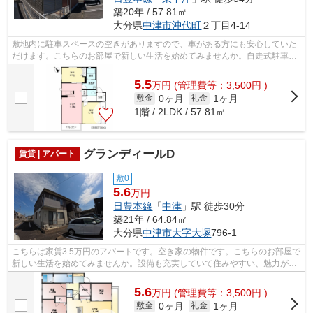
築20年 / 57.81㎡
大分県
中津市
沖代町
２丁目4-14
敷地内に駐車スペースの空きがありますので、車がある方にも安心していた
だけます。こちらのお部屋で新しい生活を始めてみませんか。自走式駐車場
がある物件です。こちらの物件はアパ...
5.5
万
円
(管理費等：3,500円 )
0ヶ月
1ヶ月
敷金
礼金
1階 / 2LDK / 57.81㎡
グランディールD
賃貸 | アパート
敷0
5.6
万円
日豊本線
「
中津
」駅 徒歩30分
築21年 / 64.84㎡
大分県
中津市
大字大塚
796-1
こちらは家賃3.5万円のアパートです。空き家の物件です。こちらのお部屋で
新しい生活を始めてみませんか。設備も充実していて住みやすい、魅力が詰
まったアパートです。当社の賃貸物件...
5.6
万
円
(管理費等：3,500円 )
0ヶ月
1ヶ月
敷金
礼金