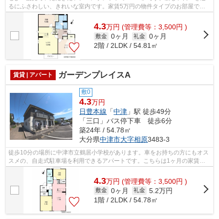
るにふさわしい、きれいな室内です。家賃5万円の物件タイプのお部屋で
す。アパートタイプのお部屋です。イエカ...
4.3
万
円
(管理費等：3,500円 )
0ヶ月
0ヶ月
敷金
礼金
2階 / 2LDK / 54.81㎡
ガーデンプレイスA
賃貸 | アパート
敷0
4.3
万円
日豊本線
「
中津
」駅 徒歩49分
「三口」バス停下車 徒歩6分
築24年 / 54.78㎡
大分県
中津市
大字相原
3483-3
徒歩10分の場所に中津市立鶴居小学校があります。車をお持ちの方にもオス
スメの、自走式駐車場を利用できるアパートです。こちらは1ヶ月の家賃が
5.2万円のお部屋です。こちらは車2台ま...
4.3
万
円
(管理費等：3,500円 )
0ヶ月
5.2万円
敷金
礼金
1階 / 2LDK / 54.78㎡