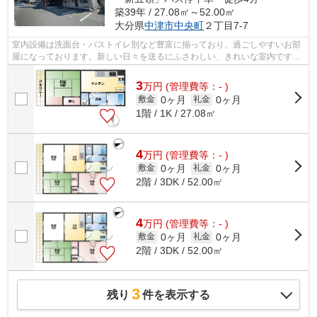
築39年 / 27.08㎡～52.00㎡
大分県
中津市
中央町
２丁目7-7
室内設備は洗面台・バストイレ別など豊富に揃っており、過ごしやすいお部
屋になっております。新しい日々を送るにふさわしい、きれいな室内です。
入居してからペットの飼育を始めたい...
3
万
円
(管理費等：- )
0ヶ月
0ヶ月
敷金
礼金
1階 / 1K / 27.08㎡
4
万
円
(管理費等：- )
0ヶ月
0ヶ月
敷金
礼金
2階 / 3DK / 52.00㎡
4
万
円
(管理費等：- )
0ヶ月
0ヶ月
敷金
礼金
2階 / 3DK / 52.00㎡
3
残り
件を表示する