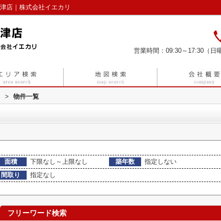
中津店｜株式会社イエカリ
営業時間：09:30～17:30（日曜
リ
>
物件一覧
面積
下限なし～上限なし
築年数
指定しない
間取り
指定なし
フリーワード検索