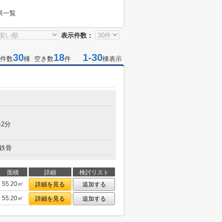
果一覧
表示件数：
30
18
1-30
件数
棟 空き数
件
棟表示
2分
鉄骨
面積
詳細
検討リスト
55.20㎡
詳細を見る
追加する
55.20㎡
詳細を見る
追加する