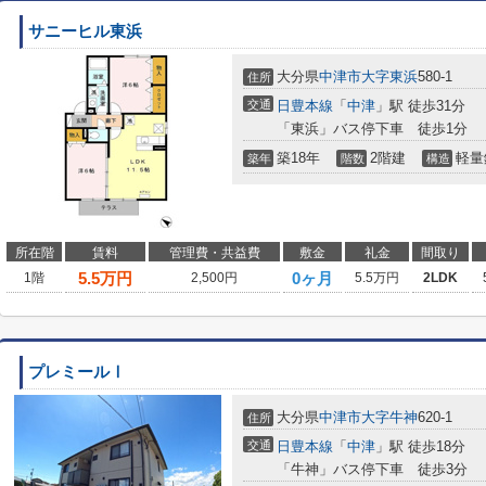
サニーヒル東浜
大分県
中津市
大字東浜
580-1
住所
交通
日豊本線
「
中津
」駅 徒歩31分
「東浜」バス停下車 徒歩1分
築18年
2階建
軽量
築年
階数
構造
所在階
賃料
管理費・共益費
敷金
礼金
間取り
5.5
万円
0ヶ月
1階
2,500円
5.5万円
2LDK
プレミールⅠ
大分県
中津市
大字牛神
620-1
住所
交通
日豊本線
「
中津
」駅 徒歩18分
「牛神」バス停下車 徒歩3分