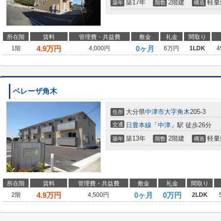
築17年
2階建
軽量
築年
階数
構造
所在階
賃料
管理費・共益費
敷金
礼金
間取り
4.9
万円
0ヶ月
1階
4,000円
6万円
1LDK
4
ベレーザ角木
大分県
中津市
大字角木
205-3
住所
交通
日豊本線
「
中津
」駅 徒歩26分
築13年
2階建
軽量
築年
階数
構造
所在階
賃料
管理費・共益費
敷金
礼金
間取り
4.9
万円
0ヶ月
0万円
2階
4,500円
2LDK