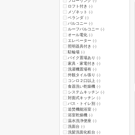
フローリング
(-)
ロフト付き
(-)
メゾネット
(-)
ベランダ
(-)
バルコニー
(-)
ルーフバルコニー
(-)
オール電化
(-)
エレベーター
(-)
照明器具付き
(-)
駐輪場
(-)
バイク置場あり
(-)
家具・家電付き
(-)
洗濯機置場有
(-)
外観タイル張り
(-)
コンロ２口以上
(-)
食器洗い乾燥機
(-)
システムキッチン
(-)
対面式キッチン
(-)
バス・トイレ別
(-)
追焚機能浴室
(-)
浴室乾燥機
(-)
温水洗浄便座
(-)
洗面台
(-)
洗髪洗面化粧台
(-)