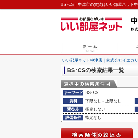
BS･CS｜中津市の賃貸はいい部屋ネット
いい部屋ネット中津店｜株式会社イエカ
BS･CSの検索結果一覧
キーワード
BS･CS
賃料
下限なし～上限なし
駅徒歩
指定しない
設備条件
指定なし