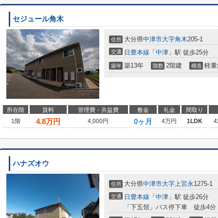
セジュール角木
大分県
中津市
大字角木
205-1
住所
交通
日豊本線
「
中津
」駅 徒歩25分
築13年
2階建
軽量
築年
階数
構造
所在階
賃料
管理費・共益費
敷金
礼金
間取り
4.8
万円
0ヶ月
1階
4,000円
4万円
1LDK
4
ハナズオウ
大分県
中津市
大字上宮永
1275-1
住所
交通
日豊本線
「
中津
」駅 徒歩26分
「下五領」バス停下車 徒歩4分