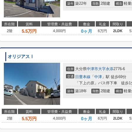
築22年
2階建
軽量
築年
階数
構造
所在階
賃料
管理費・共益費
敷金
礼金
間取り
5.5
万円
0ヶ月
2階
4,000円
6万円
2LDK
5
オリジアスⅠ
大分県
中津市
大字永添
2776-6
住所
交通
日豊本線
「
中津
」駅 徒歩69分
「下上の原」バス停下車 徒歩1
築18年
2階建
軽量
築年
階数
構造
所在階
賃料
管理費・共益費
敷金
礼金
間取り
5.5
万円
0ヶ月
2階
4,000円
6万円
2LDK
5