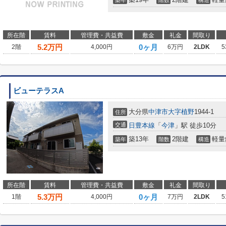
築年
階数
構造
所在階
賃料
管理費・共益費
敷金
礼金
間取り
5.2
万円
0ヶ月
2階
4,000円
6万円
2LDK
5
ビューテラスA
大分県
中津市
大字植野
1944-1
住所
交通
日豊本線
「
今津
」駅 徒歩10分
築13年
2階建
軽量
築年
階数
構造
所在階
賃料
管理費・共益費
敷金
礼金
間取り
5.3
万円
0ヶ月
1階
4,000円
7万円
2LDK
5