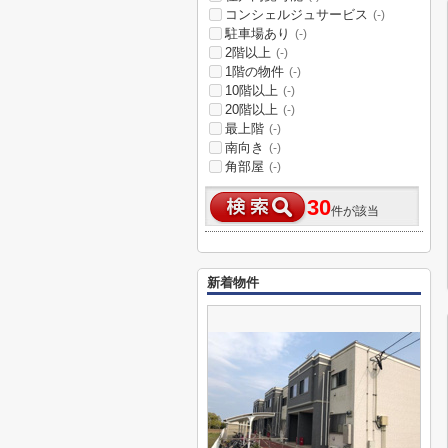
コンシェルジュサービス
(-)
駐車場あり
(-)
2階以上
(-)
1階の物件
(-)
10階以上
(-)
20階以上
(-)
最上階
(-)
南向き
(-)
角部屋
(-)
30
件が該当
新着物件