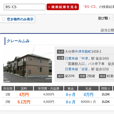
「BS･CS」
の検索結
並び順：
空き物件のみ表示
該当公開
クレールふみ
大分県
中津市
殿町
1418-1
住所
交通
日豊本線
「
中津
」駅 徒歩14分
「図書館入口」バス停下車 徒歩
日豊本線
「
吉富
」駅 徒歩12分
築20年
2階建
軽量
築年
階数
構造
所在階
賃料
管理費・共益費
敷金
礼金
間取り
4
万円
0ヶ月
0万円
1階
4,000円
2LDK
5.1
万円
0ヶ月
2階
4,000円
60000ヶ月
2LDK