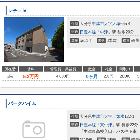
レチェⅣ
大分県
中津市
大字大塚
665-4
住所
交通
日豊本線
「
中津
」駅 徒歩29分
築11年
3階建
軽量
築年
階数
構造
所在階
賃料
管理費・共益費
敷金
礼金
間取り
5.2
万円
0ヶ月
2階
4,000円
2万円
2LDK
5
パークハイム
大分県
中津市
大字上如水
122-1
住所
交通
日豊本線
「
東中津
」駅 徒歩22分
「中津東高校入口」バス停下車 
築19年
2階建
軽量