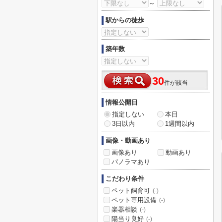
～
駅からの徒歩
築年数
30
件が該当
情報公開日
指定しない
本日
3日以内
1週間以内
画像・動画あり
画像あり
動画あり
パノラマあり
こだわり条件
ペット飼育可
(-)
ペット専用設備
(-)
楽器相談
(-)
陽当り良好
(-)