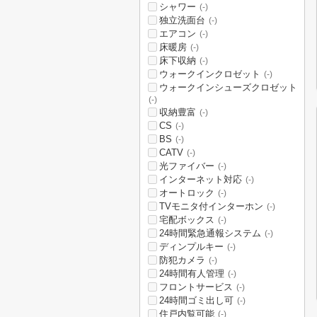
シャワー
(-)
独立洗面台
(-)
エアコン
(-)
床暖房
(-)
床下収納
(-)
ウォークインクロゼット
(-)
ウォークインシューズクロゼット
(-)
収納豊富
(-)
CS
(-)
BS
(-)
CATV
(-)
光ファイバー
(-)
インターネット対応
(-)
オートロック
(-)
TVモニタ付インターホン
(-)
宅配ボックス
(-)
24時間緊急通報システム
(-)
ディンプルキー
(-)
防犯カメラ
(-)
24時間有人管理
(-)
フロントサービス
(-)
24時間ゴミ出し可
(-)
住戸内覧可能
(-)